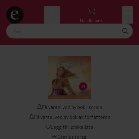
Logg inn
Handlekurv
Meny
Få varsel ved ny bok i serien
Få varsel ved ny bok av forfatteren
Legg til i ønskeliste
Gratis utdrag