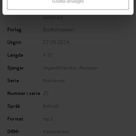
Godta utvalgte
Kaja Nylund
(forfatter),
Marit Røste
Forfattere
(innleser)
Bladkompaniet
Forlag
17.05.2024
Utgitt
4:37
Lengde
Skjønnlitteratur
,
Romaner
Sjanger
Nordavind
Serie
25
Nummer i serie
Bokmål
Språk
mp3
Format
Vannmerket
DRM-