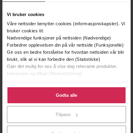
Vi bruker cookies
Våre nettsider benytter cookies (informasjonskapsler). Vi
bruker cookies til:
Nødvendige funksjoner på nettsiden (Nødvendige)
Forbedrer opplevelsen din på vår nettside (Funksjonelle)
Gir oss en bedre forståelse for hvordan nettsiden vår blir
brukt, slik at vi kan forbedre den (Statistiske)
Gjør det mulig for oss å vise deg relevante produkter,
kampanjer og tilbud (Markedsføring)
239,-
349,-
Klikk på «Godta alle» for å gi oss ditt samtykke til å
bruke cookies for alle disse formålene. Du kan også
Godta alle
Harry Potter og de vises stein
Et rikt menneske
tilpasse ditt samtykke til spesifikke formål ved å klikke
J.K. Rowling
Stian Hjelvin Andersen
på «Tilpass». Du kan når som helst trekke tilbake eller
LYDBOK
LYDBOK
Tilpass
endre ditt samtykke.