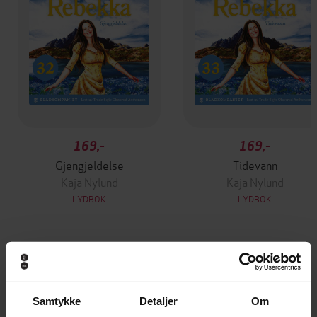
169,-
169,-
Gjengjeldelse
Tidevann
Kaja Nylund
Kaja Nylund
LYDBOK
LYDBOK
Andre har også kjøpt
Samtykke
Detaljer
Om
Premium