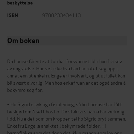
beskyttelse
9788233434113
ISBN
Om boken
Da Louise får vite at Jon har forsvunnet, blir hun fra seg
av engstelse. Hun vet ikke hva han har rotet seg opp i,
annet enn at enkefru Enge er involvert, og at utfallet kan
bli svært alvorlig. Men hos enkefruen er det også andre å
bekymre seg for.
– Ho Sigrid e syk og i førpleining, så ho Lorense har fått
beskjed om å sett hos ho. De stakkars barna har verkelig
lidd. Nu e det som om kroppen tel ho Sigrid bryt sammen.
Enkefru Enge la ansiktet i bekymrede folder. – I
barneflokka som det der e det ikkje mange som lev opp.