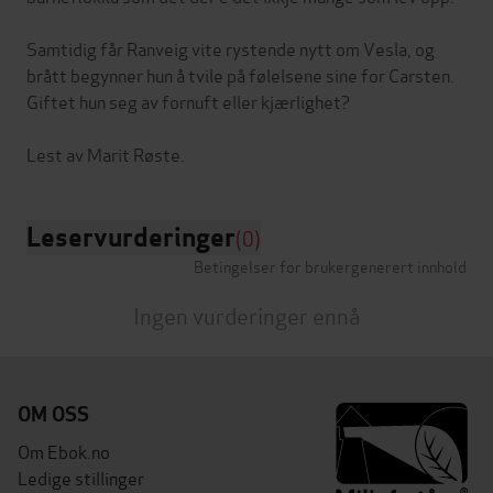
Samtidig får Ranveig vite rystende nytt om Vesla, og
brått begynner hun å tvile på følelsene sine for Carsten.
Giftet hun seg av fornuft eller kjærlighet?
Leservurderinger
(0)
Betingelser for brukergenerert innhold
Ingen vurderinger ennå
OM OSS
Om Ebok.no
Ledige stillinger