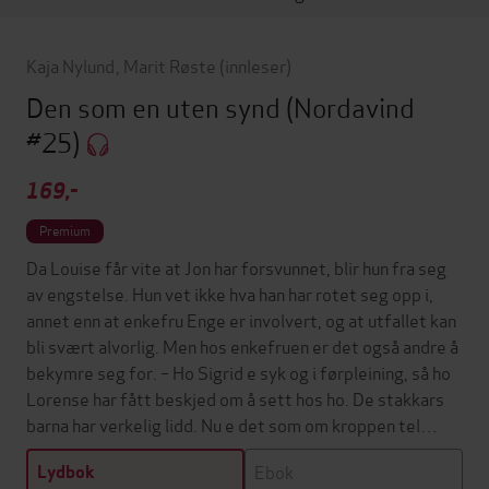
Kaja Nylund
,
Marit Røste
(innleser)
Den som en uten synd
(Nordavind
#25)
169,-
Premium
Da Louise får vite at Jon har forsvunnet, blir hun fra seg
av engstelse. Hun vet ikke hva han har rotet seg opp i,
annet enn at enkefru Enge er involvert, og at utfallet kan
bli svært alvorlig. Men hos enkefruen er det også andre å
bekymre seg for. – Ho Sigrid e syk og i førpleining, så ho
Lorense har fått beskjed om å sett hos ho. De stakkars
barna har verkelig lidd. Nu e det som om kroppen tel…
Ebok
Lydbok