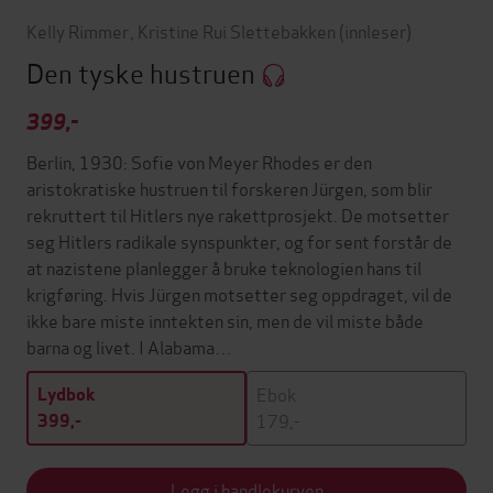
Kelly Rimmer
,
Kristine Rui Slettebakken
(innleser)
Den tyske hustruen
399,-
Berlin, 1930: Sofie von Meyer Rhodes er den
aristokratiske hustruen til forskeren Jürgen, som blir
rekruttert til Hitlers nye rakettprosjekt. De motsetter
seg Hitlers radikale synspunkter, og for sent forstår de
at nazistene planlegger å bruke teknologien hans til
krigføring. Hvis Jürgen motsetter seg oppdraget, vil de
ikke bare miste inntekten sin, men de vil miste både
barna og livet. I Alabama…
Ebok
Lydbok
179,-
399,-
Legg i handlekurven