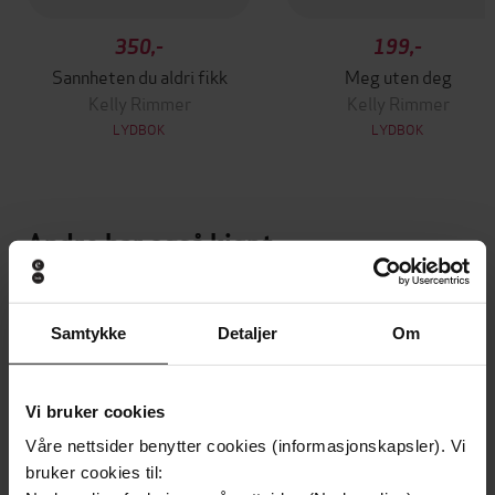
350,-
199,-
Sannheten du aldri fikk
Meg uten deg
Kelly Rimmer
Kelly Rimmer
LYDBOK
LYDBOK
Andre har også kjøpt
Premium
Premium
Vinner av Rivertonprisen
Første gang på tilbud
Samtykke
Detaljer
Om
Vi bruker cookies
Våre nettsider benytter cookies (informasjonskapsler). Vi
bruker cookies til: