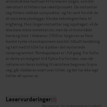
aristokratiske hustruen til forskeren Jürgen, som blir
rekruttert til Hitlers nye rakettprosjekt. De motsetter
seg Hitlers radikale synspunkter, og for sent forstår de
at nazistene planlegger å bruke teknologien hans til
krigføring. Hvis Jürgen motsetter seg oppdraget, vil de
ikke bare miste inntekten sin, men de vil miste både
barna og livet. I Alabama i 1950 er Jürgen en av flere
hundre tyske vitenskapsmenn som blir tilbudt benådning
og tatt med til USA for å jobbe i det nystartede
romprogrammet. Romkappløpet er i full gang. For Sofie
er dette en mulighet til å flykte fra fortiden, men når
ryktene om deres kobling til nazistene begynner å spre
seg, går sladderen snart over til hat, og det tar ikke lagt
tid før alt sporer av.
Leservurderinger
(0)
Betingelser for brukergenerert innhold