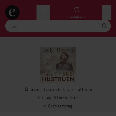
Logg inn
Handlekurv
Meny
Få varsel ved ny bok av forfatteren
Legg til i ønskeliste
Gratis utdrag