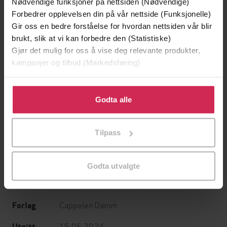
Nødvendige funksjoner på nettsiden (Nødvendige)
Forbedrer opplevelsen din på vår nettside (Funksjonelle)
Gir oss en bedre forståelse for hvordan nettsiden vår blir
brukt, slik at vi kan forbedre den (Statistiske)
Gjør det mulig for oss å vise deg relevante produkter,
kampanjer og tilbud (Markedsføring)
199,-
349,-
Minnesota
Utskudd
Klikk på «Godta alle» for å gi oss ditt samtykke til å
Jo Nesbø
Jørn Lier Horst
bruke cookies for alle disse formålene. Du kan også
Godta alle
EBOK
EBOK
tilpasse ditt samtykke til spesifikke formål ved å klikke
på «Tilpass». Du kan når som helst trekke tilbake eller
Tilpass
endre ditt samtykke.
Kelly Rimmer
(forfatter),
Linda Marie
Forfattere
Godta utvalgte
Vikaune
(oversetter),
Kristine Rui
Slettebakken
(innleser)
Cappelen Damm
Forlag
15.05.2024
Utgitt