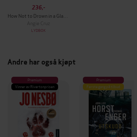
236,-
How Not to Drown in a Glass of Water
Angie Cruz
LYDBOK
Andre har også kjøpt
Premium
Premium
Vinner av Rivertonprisen
Første gang på tilbud