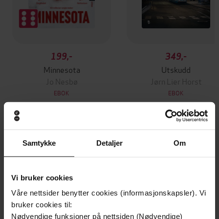
199,-
349,-
Minnesota
Utskudd
Jo Nesbø
Jørn Lier Horst
EBOK
EBOK
Samtykke
Detaljer
Om
SHORTLISTED FOR THE WOMEN'S PRIZE
Undertittel
FOR FICTION 2020
Angie Cruz
(forfatter),
Coral Peña
(innleser)
Forfattere
Vi bruker cookies
Våre nettsider benytter cookies (informasjonskapsler). Vi
John Murray
Forlag
bruker cookies til:
Nødvendige funksjoner på nettsiden (Nødvendige)
07.05.2020
Utgitt