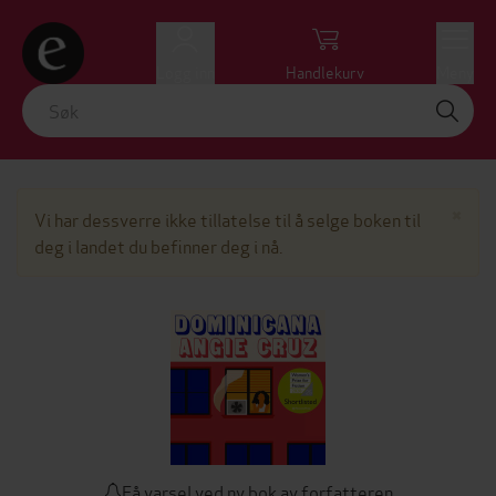
Logg inn
Handlekurv
Meny
Lu
×
Vi har dessverre ikke tillatelse til å selge boken til
deg i landet du befinner deg i nå.
Få varsel ved ny bok av forfatteren