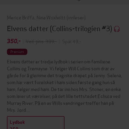
Merice Briffa
,
Nina Woxholtt
(innleser)
Elvens datter
(Collins-trilogien #3)
350,-
|
Veil. pris: 399,-
|
Spar 49,-
Premium
Elvens datter er tredje lydbok i serien om familiene
Collins og Tremayne. Vi følger Will Collins som drar av
gårde for å glemme det tragiske drapet på Jenny. Selena,
som har vært forelsket i ham siden første gang hun så
ham, følger med ham. De tar inn hos Mrs. Stoner, en enke
som leier ut værelser, på det lille tettstedet Echuca ved
Murray River. På en av Wills vandringer treffer han på
Mrs. Jord…
Lydbok