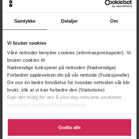
Samtykke
Detaljer
Om
Vi bruker cookies
Våre nettsider benytter cookies (informasjonskapsler). Vi
bruker cookies til:
Nødvendige funksjoner på nettsiden (Nødvendige)
Forbedrer opplevelsen din på vår nettside (Funksjonelle)
Gir oss en bedre forståelse for hvordan nettsiden vår blir
299,-
99,-
brukt, slik at vi kan forbedre den (Statistiske)
Innflytteren
Hjerteknuseren
Gjør det mulig for oss å vise deg relevante produkter,
Tana French
Anne B. Ragde
kampanjer og tilbud (Markedsføring)
LYDBOK
LYDBOK
Klikk på «Godta alle» for å gi oss ditt samtykke til å
bruke cookies for alle disse formålene. Du kan også
Godta alle
tilpasse ditt samtykke til spesifikke formål ved å klikke