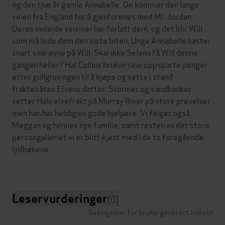
og den tjue år gamle Annabelle. De kommer den lange
veien fra England for å gjenforenes med Mr. Jordan.
Deres innleide veiviser har forlatt dem, og det blir Will
som må lede dem den siste biten. Unge Annabelle kaster
snart sine øyne på Will. Skal ikke Selena få Will denne
gangen heller? Hal Collins bruker sine oppsparte penger
etter gullgravingen til å kjøpe og sette i stand
fraktebåten Elvens datter. Stormer og sandbanker
setter Hals elvefrakt på Murray River på store prøvelser,
men han har heldigvis gode hjelpere. Vi følger også
Meggan og hennes nye familie, samt resten av det store
persongalleriet vi er blitt kjent med i de to foregående
lydbøkene.
Leservurderinger
(0)
Betingelser for brukergenerert innhold