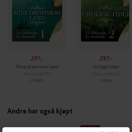
297,-
297,-
Mine drømmers land
Urolige tider
Merice Briffa
Merice Briffa
LYDBOK
LYDBOK
Andre har også kjøpt
Premium