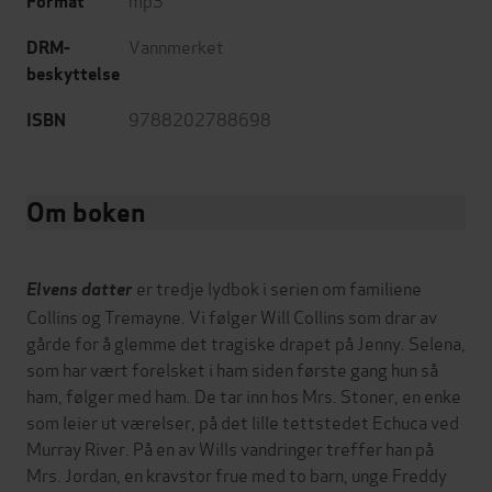
Format
Vannmerket
DRM-
beskyttelse
9788202788698
ISBN
Om boken
er tredje lydbok i serien om familiene
Elvens datter
Collins og Tremayne. Vi følger Will Collins som drar av
gårde for å glemme det tragiske drapet på Jenny. Selena,
som har vært forelsket i ham siden første gang hun så
ham, følger med ham. De tar inn hos Mrs. Stoner, en enke
som leier ut værelser, på det lille tettstedet Echuca ved
Murray River. På en av Wills vandringer treffer han på
Mrs. Jordan, en kravstor frue med to barn, unge Freddy