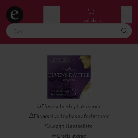
Logg inn
Handlekurv
Meny
Få varsel ved ny bok i serien
Få varsel ved ny bok av forfatteren
Legg til i ønskeliste
Gratis utdrag