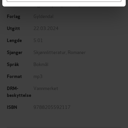
Sigurd Myhre
(innleser)
Gyldendal
Forlag
22.03.2024
Utgitt
5:01
Lengde
Skjønnlitteratur
,
Romaner
Sjanger
Bokmål
Språk
mp3
Format
Vannmerket
DRM-
beskyttelse
9788205592117
ISBN