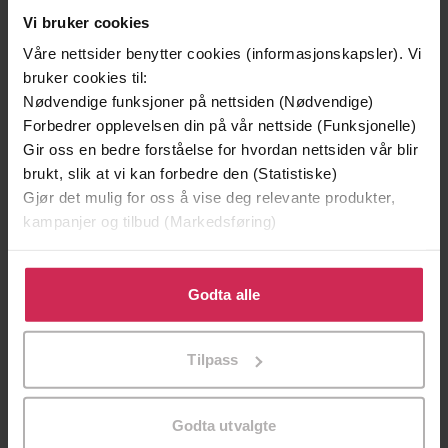
Vi bruker cookies
Våre nettsider benytter cookies (informasjonskapsler). Vi
bruker cookies til:
Nødvendige funksjoner på nettsiden (Nødvendige)
Forbedrer opplevelsen din på vår nettside (Funksjonelle)
Gir oss en bedre forståelse for hvordan nettsiden vår blir
brukt, slik at vi kan forbedre den (Statistiske)
Gjør det mulig for oss å vise deg relevante produkter,
kampanjer og tilbud (Markedsføring)
199,-
349,-
Klikk på «Godta alle» for å gi oss ditt samtykke til å
Minnesota
Utskudd
bruke cookies for alle disse formålene. Du kan også
Godta alle
Jo Nesbø
Jørn Lier Horst
tilpasse ditt samtykke til spesifikke formål ved å klikke
EBOK
EBOK
på «Tilpass». Du kan når som helst trekke tilbake eller
Tilpass
endre ditt samtykke.
Godta utvalgte
Per Marius Weidner-Olsen
(forfatter),
Forfattere