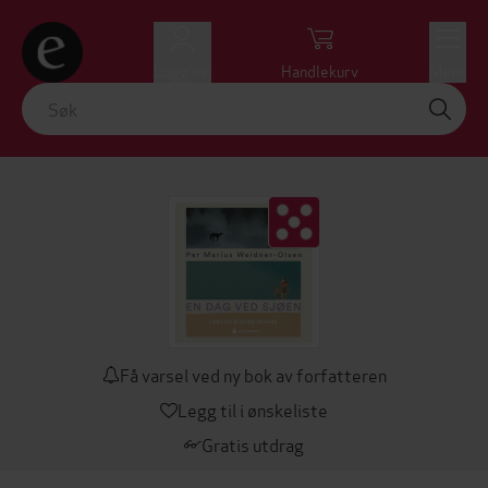
Logg inn
Handlekurv
Meny
Få varsel ved ny bok av forfatteren
Legg til i ønskeliste
Gratis utdrag