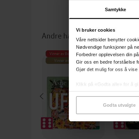
Samtykke
Vi bruker cookies
Andre har også kjøpt
Våre nettsider benytter cooki
Nødvendige funksjoner på ne
Vinner av Bokhandlerprisen 2025
Premium
Forbedrer opplevelsen din på
Vinner av Brageprisen 2025
Gir oss en bedre forståelse fo
Gjør det mulig for oss å vise
Klikk på «Godta alle» for å gi
samtykke til spesifikke formå
Godta utvalgte