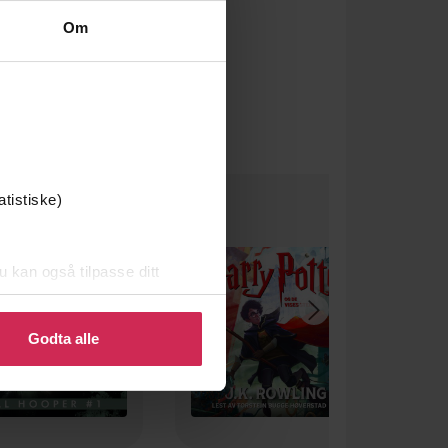
Om
atistiske)
u kan også tilpasse ditt
 eller endre ditt samtykke.
Godta alle