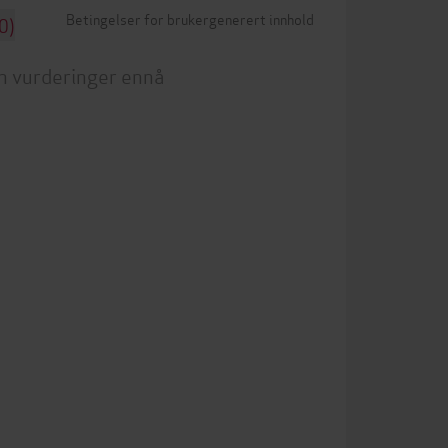
Betingelser for brukergenerert innhold
0)
n vurderinger ennå