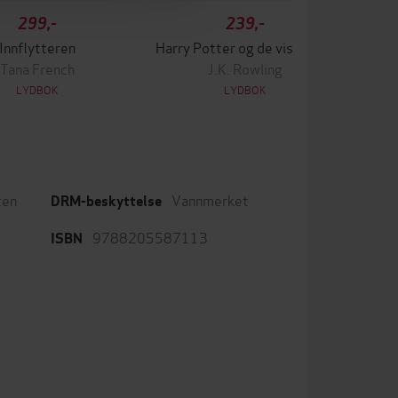
299,-
239,-
Innflytteren
Harry Potter og de vises stein
Tana French
J.K. Rowling
LYDBOK
LYDBOK
ten
Vannmerket
DRM-beskyttelse
9788205587113
ISBN