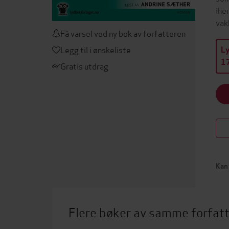
ihe
vak
Få varsel ved ny bok av forfatteren
Legg til i ønskeliste
L
17
Gratis utdrag
Kan 
Flere bøker av samme forfat