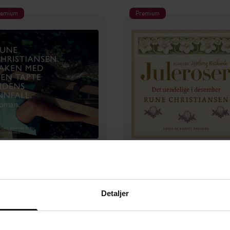
remium
Premium
179,-
79,-
 med den tapte tidens innfall
Det uendelige i desembe
Rune Christiansen
Rune Christiansen
Detaljer
LYDBOK
LYDBOK