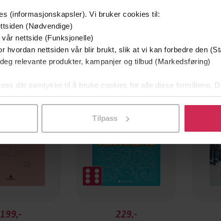
es (informasjonskapsler). Vi bruker cookies til:
ttsiden (Nødvendige)
 vår nettside (Funksjonelle)
r hvordan nettsiden vår blir brukt, slik at vi kan forbedre den (St
 deg relevante produkter, kampanjer og tilbud (Markedsføring)
 oss ditt samtykke til å bruke cookies for alle disse formålene. D
l ved å klikke på «Tilpass». Du kan når som helst trekke tilbake
Tilpass
199,-
229,-