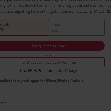
rdighet, er det likevel som om hun er prisgitt ensomheten som de
ker, nostalgisk og fortrøstningsfull roman. TILDELT BRAGEPR
Ebok
ydbok
199,-
9,-
Legg i handlekurven
eller
Gratis i appen med EBOK Premium
Prøv EBOK Premium gratis i 14 dager
spilles i våre gratis apper for iPhone/iPad og Android
ter