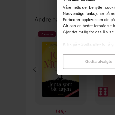
Våre nettsider benytter cooki
Nødvendige funksjoner på ne
Andre har også kjøpt
Forbedrer opplevelsen din på
Gir oss en bedre forståelse fo
Gjør det mulig for oss å vise
Premium
Klikk på «Godta alle» for å gi
samtykke til spesifikke formå
Godta utvalgte
149,-