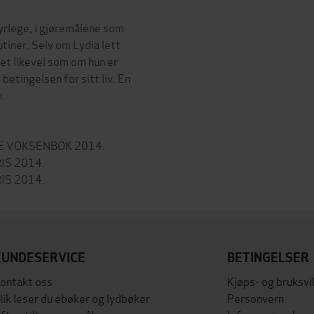
yrlege, i gjøremålene som
utiner. Selv om Lydia lett
 det likevel som om hun er
etingelsen for sitt liv. En
n.
TE VOKSENBOK 2014.
IS 2014.
KUNDESERVICE
BETINGELSER
ontakt oss
Kjøps- og bruksvi
lik leser du ebøker og lydbøker
Personvern