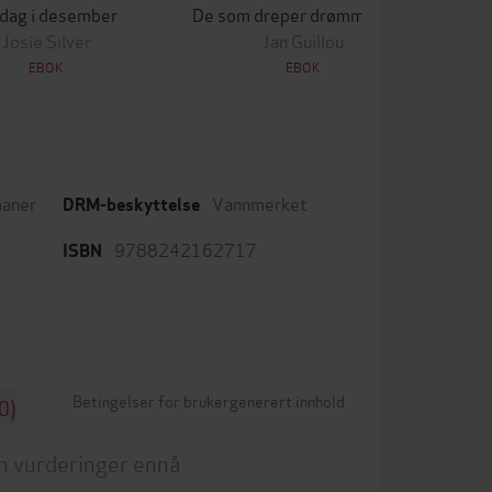
 dag i desember
De som dreper drømmer, sover aldri
Lek
Josie Silver
Jan Guillou
EBOK
EBOK
aner
Vannmerket
DRM-beskyttelse
9788242162717
ISBN
Betingelser for brukergenerert innhold
0)
n vurderinger ennå