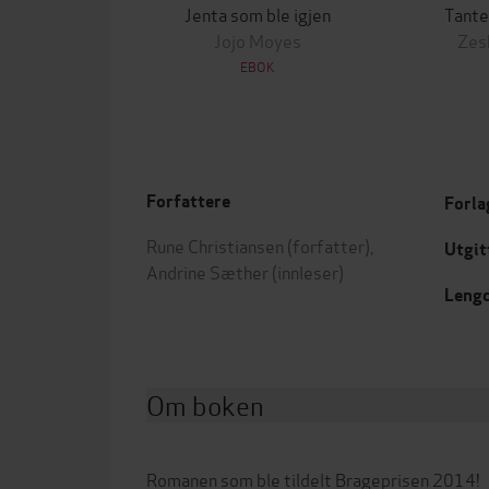
Jenta som ble igjen
Tante
Jojo Moyes
Zes
EBOK
Forfattere
Forla
Rune Christiansen
(forfatter),
Utgit
Andrine Sæther
(innleser)
Leng
Om boken
Romanen som ble tildelt Brageprisen 2014!