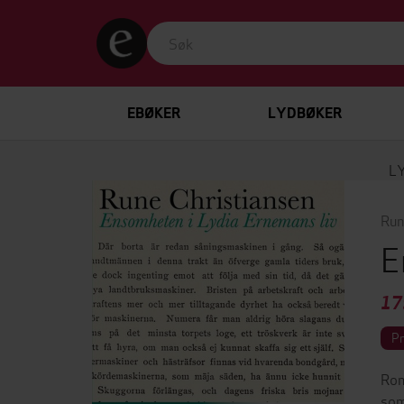
EBØKER
LYDBØKER
L
Run
E
17
P
Rom
som