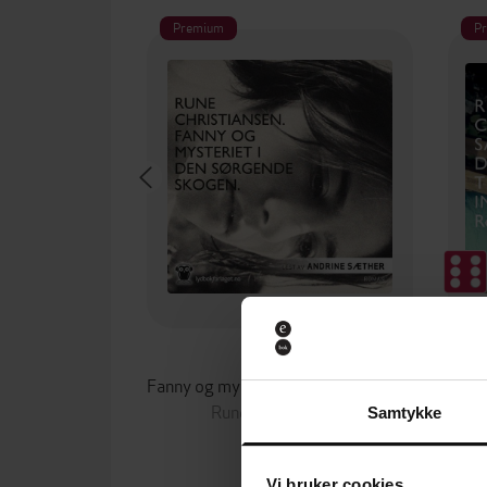
Premium
P
179,-
Fanny og mysteriet i den sørgende skogen
Saken
Rune Christiansen
Samtykke
LYDBOK
Vi bruker cookies