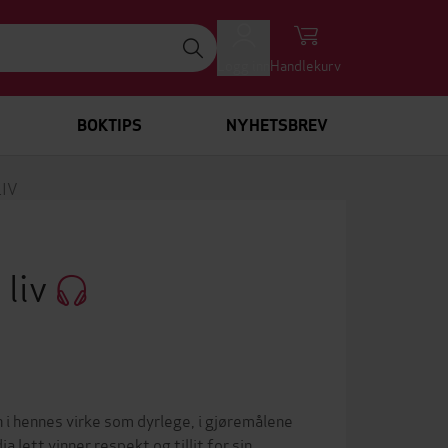
Logg inn
Handlekurv
BOKTIPS
NYHETSBREV
IV
 liv
i hennes virke som dyrlege, i gjøremålene
 lett vinner respekt og tillit for sin