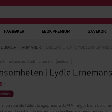
FAGBØKER
EBOK PREMIUM
GAVEKORT
YDBØKER
ROMANER
ENSOMHETEN I LYDIA ERNEMANS L
e Christiansen
,
Andrine Sæther
(innleser)
nsomheten i Lydia Ernemans
9,-
remium
anen som ble tildelt Brageprisen 2014! Vi følger Lydia Erneman 
 følger de skiftende årstidene og landlivets rutiner. Selv om Lydia