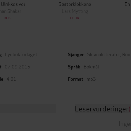
 Ulrikkes vei
Søsterklokkene
En
han Shakar
Lars Mytting
EBOK
EBOK
Lydbokforlaget
Skjønnlitteratur
,
Rom
g
Sjanger
07.09.2015
Bokmål
t
Språk
4:01
mp3
de
Format
Leservurderinger
(
Inge