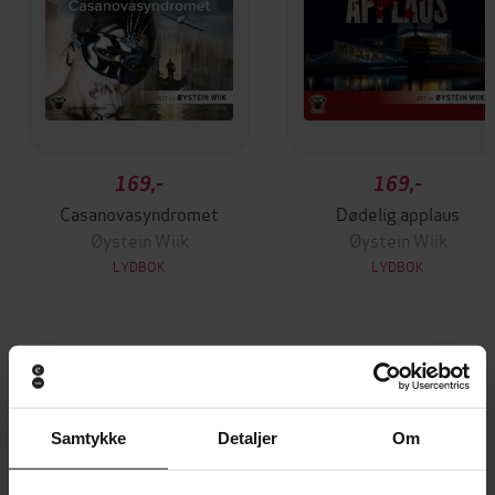
169,-
169,-
Casanovasyndromet
Dødelig applaus
Øystein Wiik
Øystein Wiik
LYDBOK
LYDBOK
Andre har også kjøpt
Samtykke
Detaljer
Om
Vinner av Rivertonprisen
Første gang på tilbud