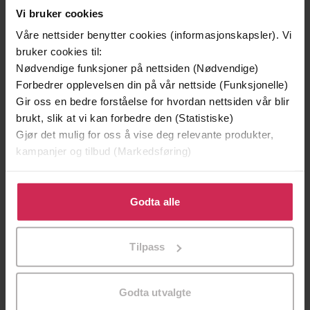
Vi bruker cookies
Våre nettsider benytter cookies (informasjonskapsler). Vi
bruker cookies til:
Nødvendige funksjoner på nettsiden (Nødvendige)
Forbedrer opplevelsen din på vår nettside (Funksjonelle)
Gir oss en bedre forståelse for hvordan nettsiden vår blir
brukt, slik at vi kan forbedre den (Statistiske)
Gjør det mulig for oss å vise deg relevante produkter,
kampanjer og tilbud (Markedsføring)
299,-
399,-
Klikk på «Godta alle» for å gi oss ditt samtykke til å
Minnesota
Døde sjeler synger ikke
bruke cookies for alle disse formålene. Du kan også
Godta alle
Jo Nesbø
Jussi Adler-Olsen
tilpasse ditt samtykke til spesifikke formål ved å klikke
LYDBOK
LYDBOK
på «Tilpass». Du kan når som helst trekke tilbake eller
Tilpass
endre ditt samtykke.
Godta utvalgte
en roman om Martin Linge
Undertittel