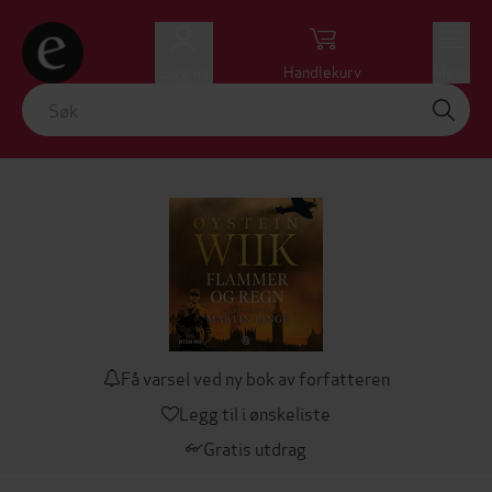
Logg inn
Handlekurv
Meny
Få varsel ved ny bok av forfatteren
Legg til i ønskeliste
Gratis utdrag