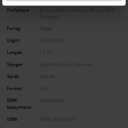
Øystein Wiik
(forfatter),
Øystein Wiik
Forfattere
(innleser)
Kagge
Forlag
25.08.2022
Utgitt
11:43
Lengde
Skjønnlitteratur
,
Romaner
Sjanger
Bokmål
Språk
mp3
Format
Vannmerket
DRM-
beskyttelse
9788248930679
ISBN