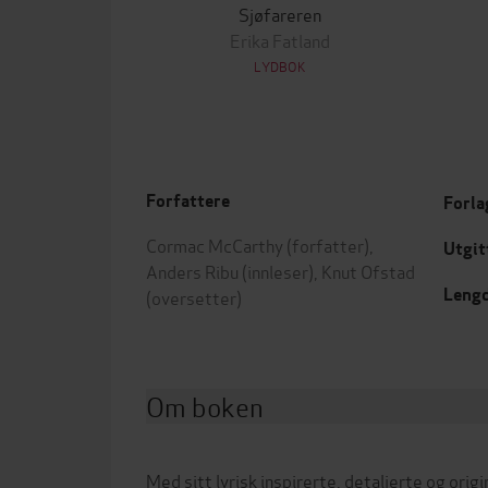
Sjøfareren
Erika Fatland
LYDBOK
Forfattere
Forla
Cormac McCarthy
(forfatter),
Utgit
Anders Ribu
(innleser),
Knut Ofstad
Leng
(oversetter)
Om boken
Med sitt lyrisk inspirerte, detaljerte og ori