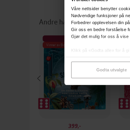
Våre nettsider benytter cooki
Nødvendige funksjoner på ne
Andre har også kjøpt
Forbedrer opplevelsen din på
Gir oss en bedre forståelse fo
Gjør det mulig for oss å vise
Premium
Vinner av Bokhandlerprisen 2024
Klikk på «Godta alle» for å gi
samtykke til spesifikke formå
Godta utvalgte
399,-