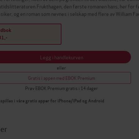
tidslitteraturen.Frukthagen, den første romanen hans, her for fø
ssiker, og en roman som nevnes i selskap med flere av William 
ydbok
1,-
Legg i handlekurven
eller
Gratis i appen med EBOK Premium
Prøv EBOK Premium gratis i 14 dager
spilles i våre gratis apper for iPhone/iPad og Android
ter