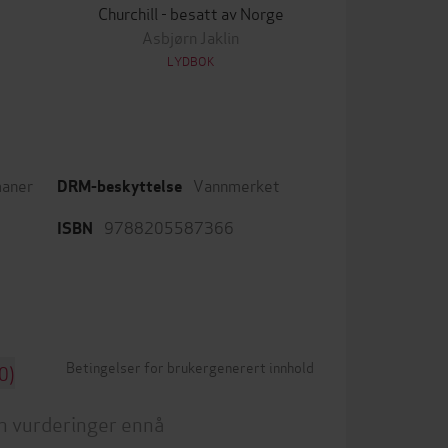
Churchill - besatt av Norge
Asbjørn Jaklin
LYDBOK
aner
Vannmerket
DRM-beskyttelse
9788205587366
ISBN
Betingelser for brukergenerert innhold
0)
n vurderinger ennå