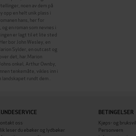
rtellinger, noen av dem på
 opp en helt unik plass i
romanen hans, her for
r, og en roman som nevnes i
gen er lagt til et lite sted
.Her bor John Wesley, en
Marion Sylder, en outcast og
over det, har.Marion
g Johns onkel, Arthur Ownby,
nen tenkemåte, vikles inn i
KUNDESERVICE
BETINGELSER
ontakt oss
Kjøps- og bruksvi
lik leser du ebøker og lydbøker
Personvern