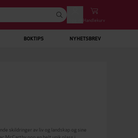
Logg inn
Handlekurv
BOKTIPS
NYHETSBREV
nde skildringer av liv og landskap og sine
ac McCarthy opp en helt unik plass i