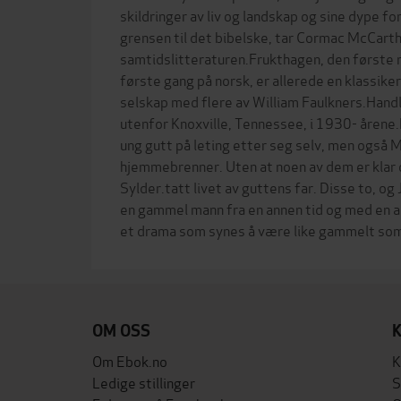
skildringer av liv og landskap og sine dype fo
grensen til det bibelske, tar Cormac McCarthy
samtidslitteraturen.Frukthagen, den første 
første gang på norsk, er allerede en klassike
selskap med flere av William Faulkners.Handlin
utenfor Knoxville, Tennessee, i 1930- årene
ung gutt på leting etter seg selv, men også 
hjemmebrenner. Uten at noen av dem er klar 
Sylder.tatt livet av guttens far. Disse to, o
en gammel mann fra en annen tid og med en an
OM OSS
Om Ebok.no
K
Ledige stillinger
S