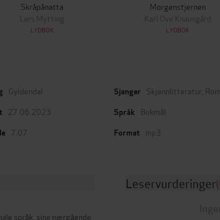
Skråpånatta
Morgenstjernen
Lars Mytting
Karl Ove Knausgård
LYDBOK
LYDBOK
Gyldendal
Skjønnlitteratur
,
Rom
g
Sjanger
27.06.2023
Bokmål
t
Språk
7:07
mp3
de
Format
Leservurderinger
(
Inge
ginale språk, sine nærgående