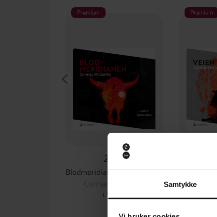
Premium
Premium
201,-
Blodmeridianen, eller Aftenrøden i vest
Cormac McCarthy
Corm
Samtykke
LYDBOK
Vi bruker cookies