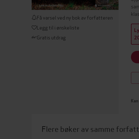
sam
kla
Få varsel ved ny bok av forfatteren
Legg til i ønskeliste
L
Gratis utdrag
20
Kan 
Flere bøker av samme forfat