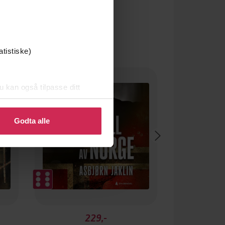
atistiske)
Premium
u kan også tilpasse ditt
 eller endre ditt samtykke.
Godta alle
229,-