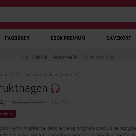
FAGBØKER
EBOK PREMIUM
GAVEKORT
LYDBØKER
ROMANER
FRUKTHAGEN
mac McCarthy
,
Anders Ribu
(innleser)
rukthagen
1,-
|
Veil. pris: 229,-
|
Spar 28,-
remium
 sitt lyrisk inspirerte, detaljerte og originale språk, sine nærgåe
e fortellinger, noen av dem på grensen til det bibelske, tar Corm