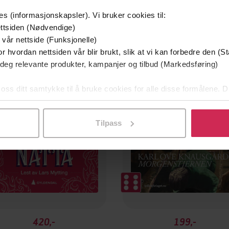
es (informasjonskapsler). Vi bruker cookies til:
ttsiden (Nødvendige)
 vår nettside (Funksjonelle)
r hvordan nettsiden vår blir brukt, slik at vi kan forbedre den (St
 deg relevante produkter, kampanjer og tilbud (Markedsføring)
Premium
 oss ditt samtykke til å bruke cookies for alle disse formålene. D
l ved å klikke på «Tilpass». Du kan når som helst trekke tilbake
Tilpass
420,-
199,-