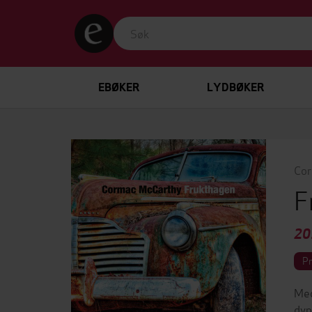
EBØKER
LYDBØKER
Cor
F
20
P
Med
dyp