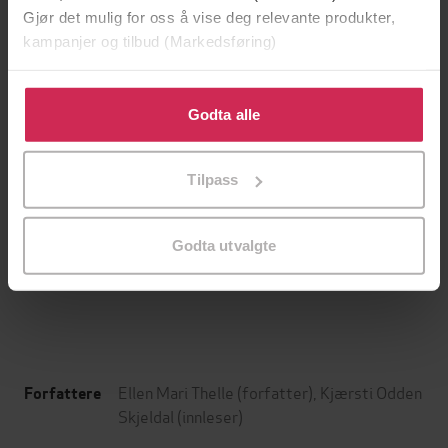
Gjør det mulig for oss å vise deg relevante produkter,
kampanjer og tilbud (Markedsføring)
Klikk på «Godta alle» for å gi oss ditt samtykke til å
bruke cookies for alle disse formålene. Du kan også
Godta alle
tilpasse ditt samtykke til spesifikke formål ved å klikke
på «Tilpass». Du kan når som helst trekke tilbake eller
Tilpass
endre ditt samtykke.
199,-
349,-
Minnesota
Utskudd
Godta utvalgte
Jo Nesbø
Jørn Lier Horst
EBOK
EBOK
Ellen Mari Thelle
(forfatter),
Kjærsti Odden
Forfattere
Skjeldal
(innleser)