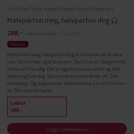
Ellen Mari Thelle
,
Kjærsti Odden Skjeldal
(innleser)
Halvparten meg, halvparten deg
288,-
|
Veil. pris: 329,-
|
Spar 41,-
Premium
Halvparten meg, halvparten deg er en roman om å være
mor, å bli en mor og å ha en mor. Det siste er obligatorisk,
resten er frie valg. Det er også en roman om liv og død,
fødsel og hverdag. Den tynne linja som skiller alt. Det
plutselige. Og langsomme. Hukommelse. Liv som former
liv. Det som blir borte.
Lydbok
288,-
Legg i handlekurven