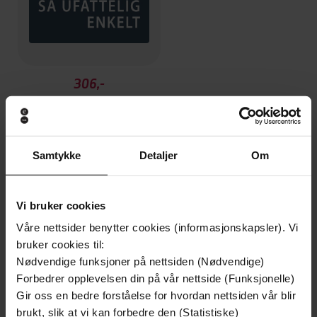
306,-
Så vanskelig og så ufattelig enkelt
Ellen Mari Thelle
LYDBOK
Samtykke
Detaljer
Om
Andre har også kjøpt
Vi bruker cookies
Våre nettsider benytter cookies (informasjonskapsler). Vi
bruker cookies til:
Premium
Premium
Nødvendige funksjoner på nettsiden (Nødvendige)
Vinner av Rivertonprisen
Første gang på tilbud
Forbedrer opplevelsen din på vår nettside (Funksjonelle)
Gir oss en bedre forståelse for hvordan nettsiden vår blir
brukt, slik at vi kan forbedre den (Statistiske)