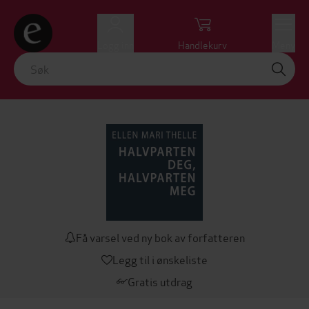
Logg inn
Handlekurv
Meny
Få varsel ved ny bok av forfatteren
Legg til i ønskeliste
Gratis utdrag