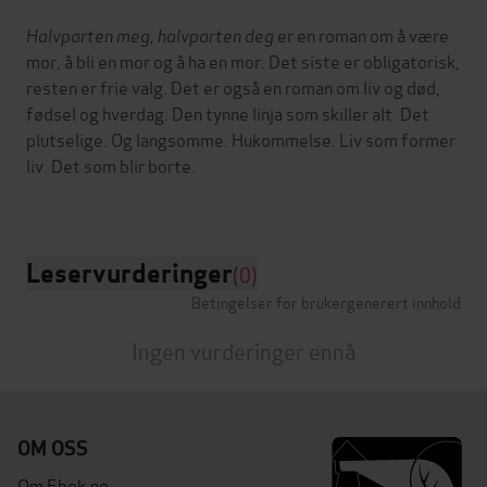
Halvparten meg, halvparten deg
er en roman om å være
mor, å bli en mor og å ha en mor. Det siste er obligatorisk,
resten er frie valg. Det er også en roman om liv og død,
fødsel og hverdag. Den tynne linja som skiller alt. Det
plutselige. Og langsomme. Hukommelse. Liv som former
liv. Det som blir borte.
Leservurderinger
(0)
Betingelser for brukergenerert innhold
Ingen vurderinger ennå
OM OSS
Om Ebok.no