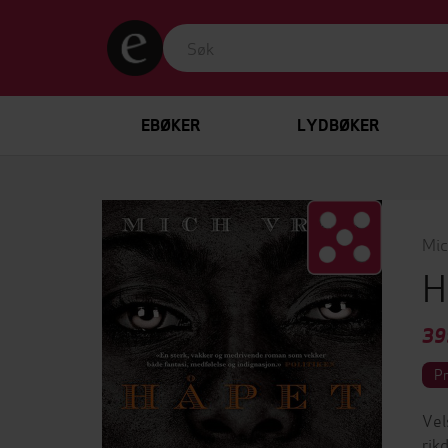
EBØKER
LYDBØKER
Mic
H
39
P
Vel
rik