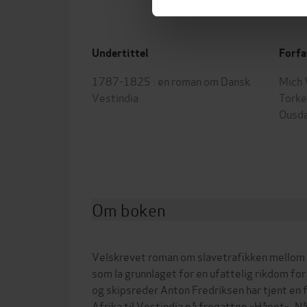
Undertittel
Forfa
1787-1825 : en roman om Dansk
Mich 
Vestindia
Torke
Ousda
Om boken
Velskrevet roman om slavetrafikken mellom 
som la grunnlaget for en ufattelig rikdom fo
og skipsreder Anton Fredriksen har tjent en f
Afrika til Vestindia på fregatten «Håpet». Nå