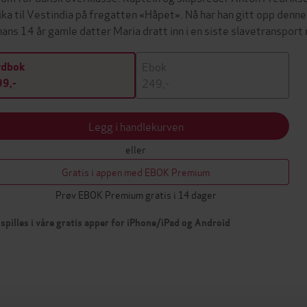
ika til Vestindia på fregatten «Håpet». Nå har han gitt opp denne 
hans 14 år gamle datter Maria dratt inn i en siste slavetranspor
Ebok
ydbok
249,-
9,-
Legg i handlekurven
eller
Gratis i appen med EBOK Premium
Prøv EBOK Premium gratis i 14 dager
spilles i våre gratis apper for iPhone/iPad og Android