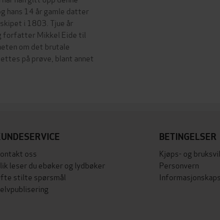
 og hans 14 år gamle datter
skipet i 1803. Tjue år
 forfatter Mikkel Eide til
heten om det brutale
settes på prøve, blant annet
KUNDESERVICE
BETINGELSER
ontakt oss
Kjøps- og bruksvi
lik leser du ebøker og lydbøker
Personvern
fte stilte spørsmål
Informasjonskaps
elvpublisering