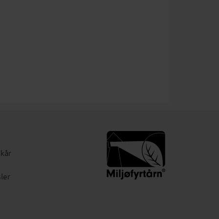
lkår
ler