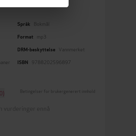
Bokmål
Språk
mp3
Format
Vannmerket
DRM-beskyttelse
aner
9788202596897
ISBN
Betingelser for brukergenerert innhold
0)
n vurderinger ennå