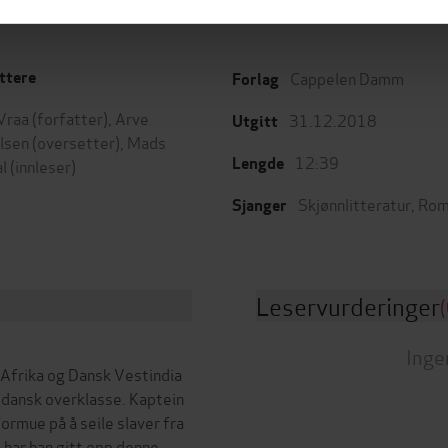
Cappelen Damm
ttere
Forlag
Vraa
(forfatter),
Arve
31.12.2018
Utgitt
lsen
(oversetter),
Mads
12:39
Lengde
l
(innleser)
Skjønnlitteratur
,
Rom
Sjanger
Leservurderinger
(
Inge
Afrika og Dansk Vestindia
r dansk overklasse. Kaptein
ormue på å seile slaver fra
 har han gitt opp denne