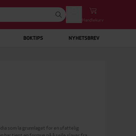
Logg inn
Handlekurv
BOKTIPS
NYHETSBREV
ia som la grunnlaget for en ufattelig
 har tjent en formue på å seile slaver fra