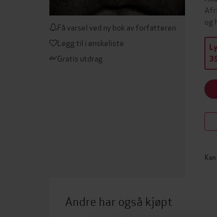
Afr
og 
Få varsel ved ny bok av forfatteren
Legg til i ønskeliste
L
Gratis utdrag
39
Kan 
Andre har også kjøpt