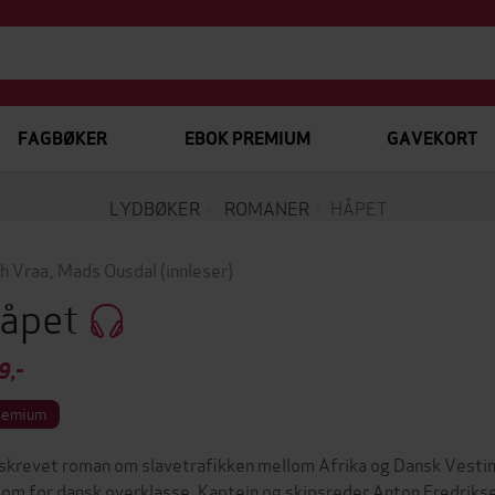
FAGBØKER
EBOK PREMIUM
GAVEKORT
LYDBØKER
ROMANER
HÅPET
h Vraa
,
Mads Ousdal
(innleser)
åpet
9,-
remium
skrevet roman om slavetrafikken mellom Afrika og Dansk Vestind
dom for dansk overklasse. Kaptein og skipsreder Anton Fredriksen