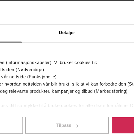
Detaljer
es (informasjonskapsler). Vi bruker cookies til:
ttsiden (Nødvendige)
 vår nettside (Funksjonelle)
r hvordan nettsiden vår blir brukt, slik at vi kan forbedre den (St
 deg relevante produkter, kampanjer og tilbud (Markedsføring)
169,-
169,-
ermusmannen
Kakerlakkene
 oss ditt samtykke til å bruke cookies for alle disse formålene. D
o Nesbø
Jo Nesbø
l ved å klikke på «Tilpass». Du kan når som helst trekke tilbake
LYDBOK
LYDBOK
Tilpass