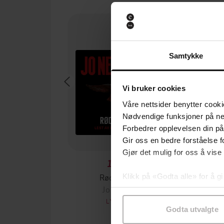
Samtykke
Vi bruker cookies
Våre nettsider benytter cooki
Nødvendige funksjoner på ne
Forbedrer opplevelsen din på
Gir oss en bedre forståelse fo
Gjør det mulig for oss å vise
169,-
Rødstrupe
Flagg
Klikk på «Godta alle» for å gi
Jo Nesbø
J
samtykke til spesifikke formå
LYDBOK
Godta utvalgte