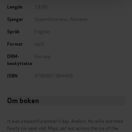
19:00
Lengde
Skjønnlitteratur
,
Romaner
Sjanger
English
Språk
mp3
Format
Kun app
DRM-
beskyttelse
9780857384409
ISBN
Om boken
It was a beautiful winter's day. Anders, his wife and their
feisty six-year-old, Maja, set out across the ice of the