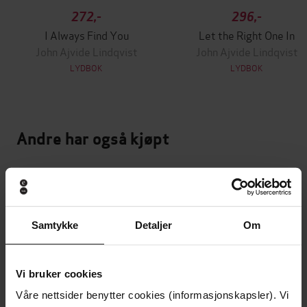
272,-
296,-
I Always Find You
Let the Right One In
John Ajvide Lindqvist
John Ajvide Lindqvist
LYDBOK
LYDBOK
Andre har også kjøpt
Premium
Premium
Vinner av Rivertonprisen
Første gang på tilbud
Samtykke
Detaljer
Om
Vi bruker cookies
Våre nettsider benytter cookies (informasjonskapsler). Vi