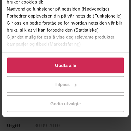
bruker cookies til:
Nødvendige funksjoner på nettsiden (Nødvendige)
Forbedrer opplevelsen din på vår nettside (Funksjonelle)
Gir oss en bedre forståelse for hvordan nettsiden vår blir
brukt, slik at vi kan forbedre den (Statistiske)
199,-
349,-
Gjør det mulig for oss å vise deg relevante produkter,
Minnesota
Utskudd
kampanjer og tilbud (Markedsføring)
Jo Nesbø
Jørn Lier Horst
EBOK
EBOK
Klikk på «Godta alle» for å gi oss ditt samtykke til å
bruke cookies for alle disse formålene. Du kan også
Godta alle
tilpasse ditt samtykke til spesifikke formål ved å klikke
på «Tilpass». Du kan når som helst trekke tilbake eller
Tilpass
endre ditt samtykke.
John Ajvide Lindqvist
(forfatter),
Marlaine
Forfattere
Delargy
(oversetter),
Julian Rhind-Tutt
(innleser)
Godta utvalgte
Quercus
Forlag
30.09.2010
Utgitt