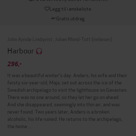
Legg til i ønskeliste
Gratis utdrag
John Ajvide Lindqvist
,
Julian Rhind-Tutt
(innleser)
Harbour
296,-
It was a beautiful winter's day. Anders, his wife and their
feisty six-year-old, Maja, set out across the ice of the
Swedish archipelago to visit the lighthouse on Gavasten.
There was no one around, so they let her go on ahead.
And she disappeared, seemingly into thin air, and was
never found. Two years later, Anders is a broken
alcoholic, his life ruined. He returns to the archipelago,
the home …