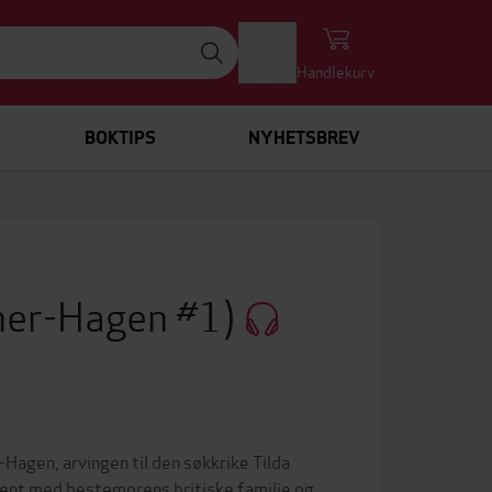
Logg inn
Handlekurv
BOKTIPS
NYHETSBREV
her-Hagen #1)
Hagen, arvingen til den søkkrike Tilda
 kjent med bestemorens britiske familie og