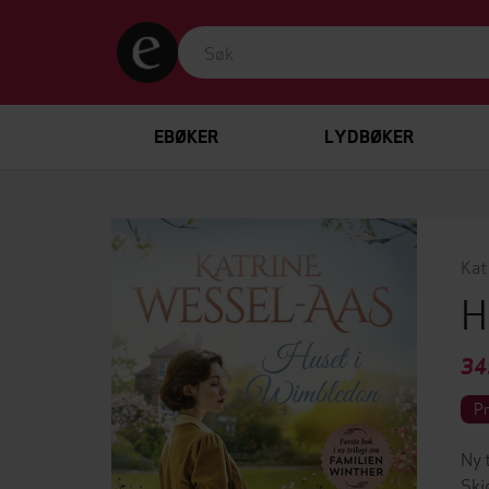
EBØKER
LYDBØKER
Kat
H
34
P
Ny 
Skj