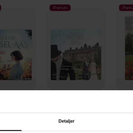
Premium
Premi
349,-
199,-
gelsk sommer
Sommeren på Oaktree Manor
e Wessel-Aas
Katrine Wessel-Aas
Kat
LYDBOK
LYDBOK
Detaljer