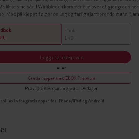
 å slikke sine sår. I Wimbledon kommer hun over et gjengrodd h
pe. Med på kjøpet følger en ung og farlig sjarmerende mann. 
Ebok
ydbok
149,-
9,-
Legg i handlekurven
eller
Gratis i appen med EBOK Premium
Prøv EBOK Premium gratis i 14 dager
spilles i våre gratis apper for iPhone/iPad og Android
ter