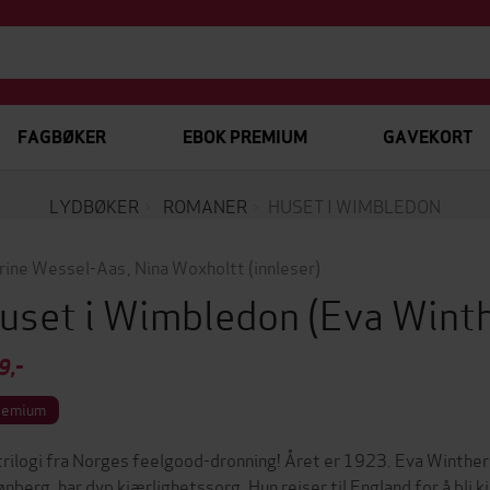
FAGBØKER
EBOK PREMIUM
GAVEKORT
LYDBØKER
ROMANER
HUSET I WIMBLEDON
rine Wessel-Aas
,
Nina Woxholtt
(innleser)
uset i Wimbledon
(Eva Wint
9,-
remium
trilogi fra Norges feelgood-dronning! Året er 1923. Eva Winther-
ønberg, har dyp kjærlighetssorg. Hun reiser til England for å bli