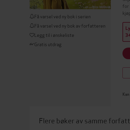
for
kjø
Få varsel ved ny bok i serien
Få varsel ved ny bok av forfatteren
L
Legg til i ønskeliste
34
Gratis utdrag
Kan 
Flere bøker av samme forfat