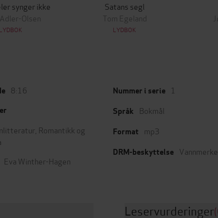
ler synger ikke
Satans segl
 Adler-Olsen
Tom Egeland
J
LYDBOK
LYDBOK
8:16
1
de
Nummer i serie
Bokmål
er
Språk
nlitteratur
,
Romantikk og
mp3
Format
a
Vannmerke
DRM-beskyttelse
Eva Winther-Hagen
Leservurderinger
(