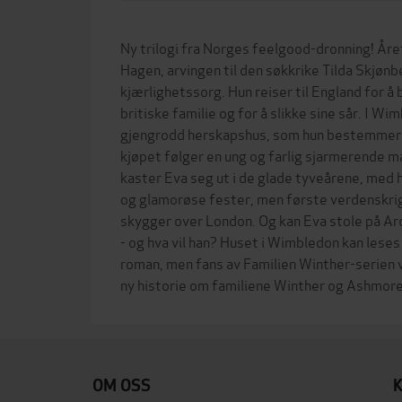
Ny trilogi fra Norges feelgood-dronning! År
Hagen, arvingen til den søkkrike Tilda Skjønb
kjærlighetssorg. Hun reiser til England for 
britiske familie og for å slikke sine sår. I 
gjengrodd herskapshus, som hun bestemmer 
kjøpet følger en ung og farlig sjarmerende
kaster Eva seg ut i de glade tyveårene, med
og glamorøse fester, men første verdenskrig
skygger over London. Og kan Eva stole på Ar
- og hva vil han? Huset i Wimbledon kan lese
roman, men fans av Familien Winther-serien v
OM OSS