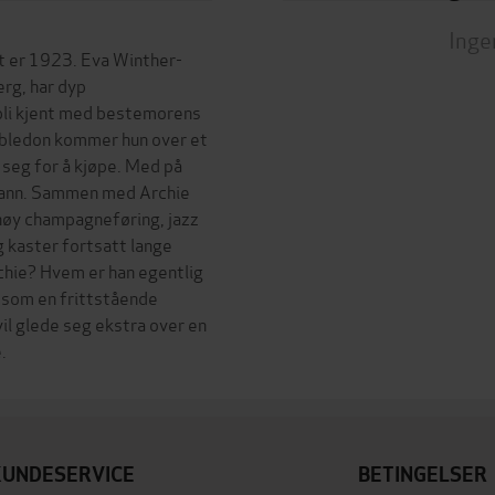
Inge
et er 1923. Eva Winther-
erg, har dyp
å bli kjent med bestemorens
Wimbledon kommer hun over et
seg for å kjøpe. Med på
 mann. Sammen med Archie
 høy champagneføring, jazz
 kaster fortsatt lange
chie? Hvem er han egentlig
s som en frittstående
il glede seg ekstra over en
KUNDESERVICE
BETINGELSER