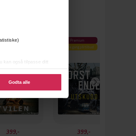
Premium
atistiske)
Første gang på tilbud
u kan også tilpasse ditt
 eller endre ditt samtykke.
Godta alle
399,-
399,-