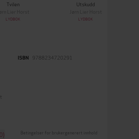
Tvilen
Utskudd
ørn Lier Horst
Jørn Lier Horst
LYDBOK
LYDBOK
9788234720291
ISBN
t
Betingelser for brukergenerert innhold
0)