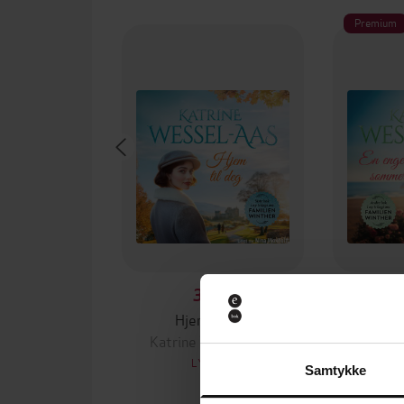
Premium
349,-
Hjem til deg
En en
Katrine Wessel-Aas
Katrin
LYDBOK
Samtykke