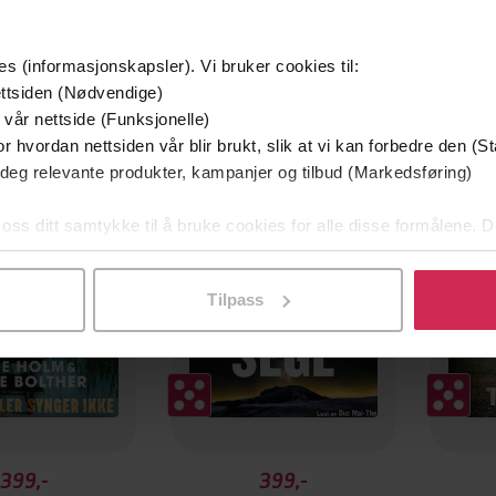
es (informasjonskapsler). Vi bruker cookies til:
ttsiden (Nødvendige)
 vår nettside (Funksjonelle)
g på tilbud
r hvordan nettsiden vår blir brukt, slik at vi kan forbedre den (St
 deg relevante produkter, kampanjer og tilbud (Markedsføring)
 oss ditt samtykke til å bruke cookies for alle disse formålene. D
l ved å klikke på «Tilpass». Du kan når som helst trekke tilbake
Tilpass
399,-
399,-