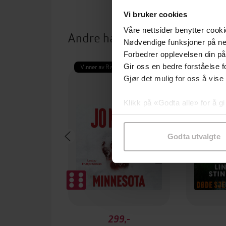
Vi bruker cookies
Våre nettsider benytter cooki
Andre har også kjøpt
Nødvendige funksjoner på ne
Forbedrer opplevelsen din på
Vinner av Rivertonprisen
Første gan
Gir oss en bedre forståelse fo
Gjør det mulig for oss å vise
Klikk på «Godta alle» for å gi
samtykke til spesifikke formå
Godta utvalgte
299,-