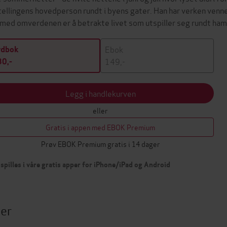
tellingens hovedperson rundt i byens gater. Han har verken venne
 med omverdenen er å betrakte livet som utspiller seg rundt ha
Ebok
ydbok
149,-
0,-
Legg i handlekurven
eller
Gratis i appen med EBOK Premium
Prøv EBOK Premium gratis i 14 dager
spilles i våre gratis apper for iPhone/iPad og Android
ter