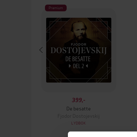
Premium
399,-
De besatte
Fjodor Dostojevskij
LYDBOK