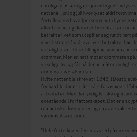
nordlige plassering er kjennetegnet av lyse 
nettene i juni og juli hvor lyset aldri forsvinn
fortellingens hovedperson rundt i byens gate
eller familie, og den eneste kontakten han 
betrakte livet som utspiller seg rundt ham
sine. I stedet for å leve livet betrakter han 
virkeligheten i forestillingene sine om andr
drømmer. Men en natt møter drømmeren plut
virkelige liv, og får på denne måten mulighete
drømmetilværelsen sin.
Hvite netter ble skrevet i 1848, i Dostojevs
før han ble dømt til åtte års forvisning til Si
aktiviteter. Med den yndig lyriske og eteris
enestående i forfatterskapet. Det er en dyp
romantiske drømmeren og en av de vakreste k
verdenslitteraturen.
"Hele fortellingen flyter avsted på en sky av