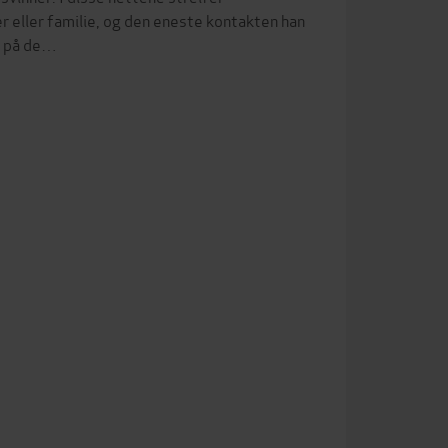
r eller familie, og den eneste kontakten han
m på de…