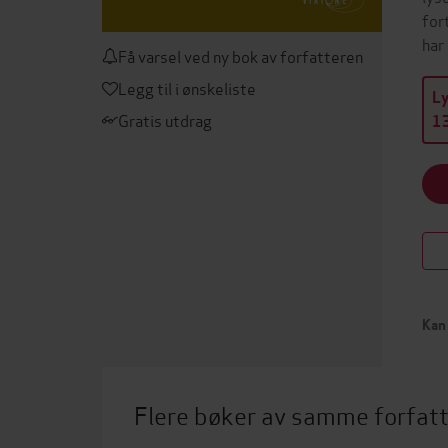
for
har
Få varsel ved ny bok av forfatteren
Legg til i ønskeliste
L
Gratis utdrag
13
Kan 
Flere bøker av samme forfat