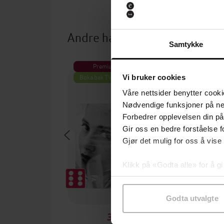
Andre har også kjøpt
Samtykke
Premium
Premium
Boka bak TV-serien
Vi bruker cookies
Våre nettsider benytter cooki
Nødvendige funksjoner på ne
Forbedrer opplevelsen din på
Gir oss en bedre forståelse fo
Gjør det mulig for oss å vise
Klikk på «Godta alle» for å gi
samtykke til spesifikke formå
Godta utvalgte
379,-