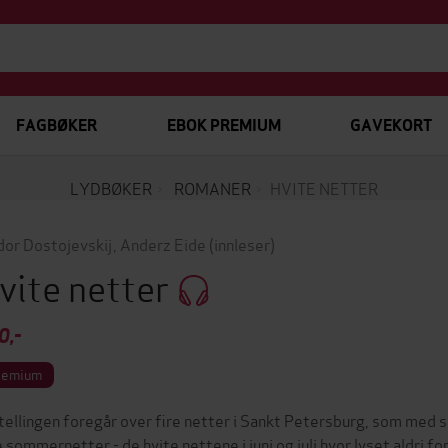
FAGBØKER
EBOK PREMIUM
GAVEKORT
LYDBØKER
ROMANER
HVITE NETTER
dor Dostojevskij
,
Anderz Eide
(innleser)
vite netter
0,-
remium
tellingen foregår over fire netter i Sankt Petersburg, som med s
e sommernetter - de hvite nettene i juni og juli hvor lyset aldri fo