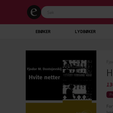
EBØKER
LYDBØKER
Fjo
H
13
P
For
lys