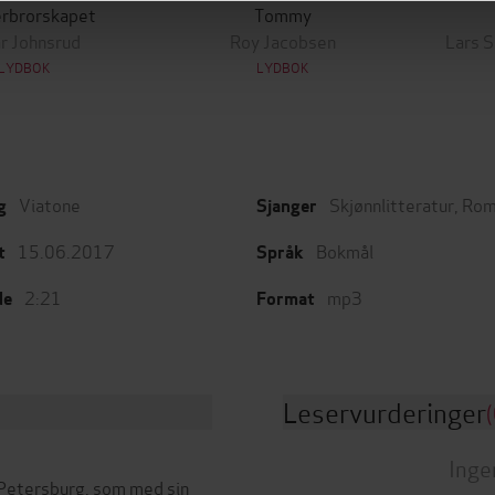
rbrorskapet
Tommy
ar Johnsrud
Roy Jacobsen
Lars 
LYDBOK
LYDBOK
Viatone
Skjønnlitteratur
,
Rom
g
Sjanger
15.06.2017
Bokmål
t
Språk
2:21
mp3
de
Format
Leservurderinger
(
Inge
t Petersburg, som med sin