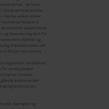
sommernetter - de hvite
er. I disse nettene streifer
r. Han har verken venner
har med omverdenen er å
 på de ensomme spaserturene
det, og drømmer seg bort fra
e menneskers skjebner og
selig drømmekvinnen i det
n til å bryte den isolerte
kijs ungdomsår, umiddelbart
bir for revolusjonære
ke tonen er romanen
tgående analyse av den
jærlighetshistorier i
 musikk, kjærlighet og