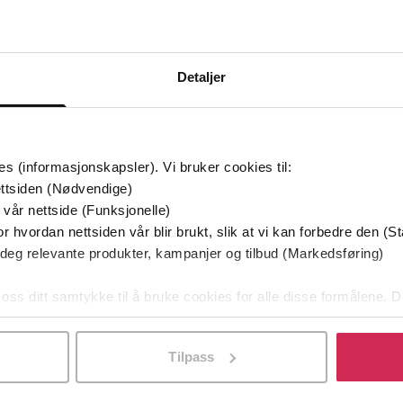
Detaljer
Premium
Premi
es (informasjonskapsler). Vi bruker cookies til:
ttsiden (Nødvendige)
 vår nettside (Funksjonelle)
r hvordan nettsiden vår blir brukt, slik at vi kan forbedre den (St
 deg relevante produkter, kampanjer og tilbud (Markedsføring)
 oss ditt samtykke til å bruke cookies for alle disse formålene. D
l ved å klikke på «Tilpass». Du kan når som helst trekke tilbake
Tilpass
169,-
399,-