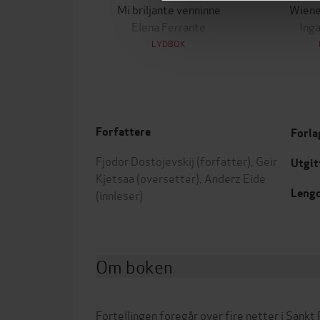
Mi briljante venninne
Wiene
Elena Ferrante
Ing
LYDBOK
Forfattere
Forla
Fjodor Dostojevskij
(forfatter),
Geir
Utgit
Kjetsaa
(oversetter),
Anderz Eide
Leng
(innleser)
Om boken
Fortellingen foregår over fire netter i Sank