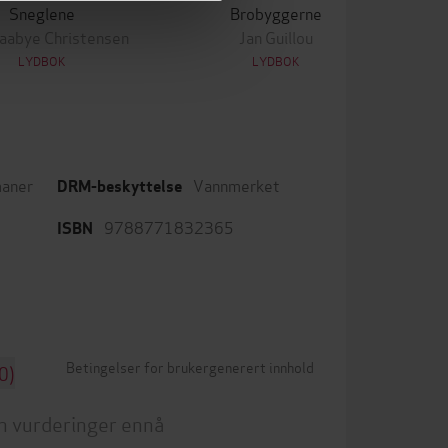
Sneglene
Brobyggerne
Saabye Christensen
Jan Guillou
LYDBOK
LYDBOK
aner
Vannmerket
DRM-beskyttelse
9788771832365
ISBN
Betingelser for brukergenerert innhold
0)
n vurderinger ennå