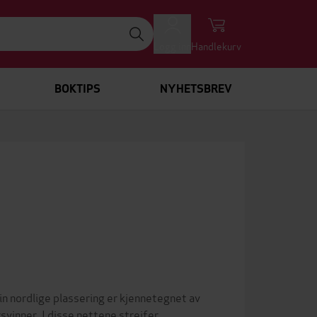
Logg inn
Handlekurv
BOKTIPS
NYHETSBREV
in nordlige plassering er kjennetegnet av
rsvinner. I disse nettene streifer