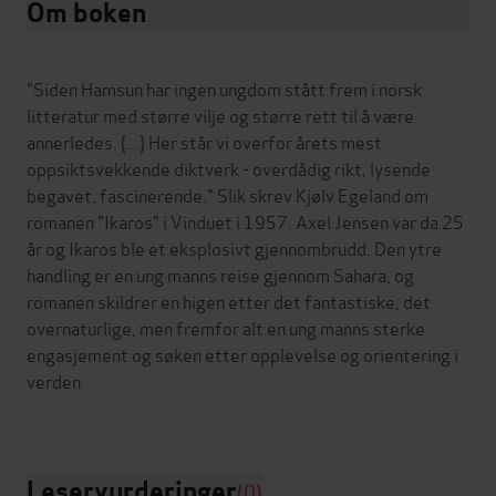
Om boken
"Siden Hamsun har ingen ungdom stått frem i norsk
litteratur med større vilje og større rett til å være
annerledes. (...) Her står vi overfor årets mest
oppsiktsvekkende diktverk - overdådig rikt, lysende
begavet, fascinerende." Slik skrev Kjølv Egeland om
romanen "Ikaros" i Vinduet i 1957. Axel Jensen var da 25
år og Ikaros ble et eksplosivt gjennombrudd. Den ytre
handling er en ung manns reise gjennom Sahara, og
romanen skildrer en higen etter det fantastiske, det
overnaturlige, men fremfor alt en ung manns sterke
engasjement og søken etter opplevelse og orientering i
verden.
Leservurderinger
(0)