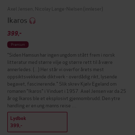
Axel Jensen
,
Nicolay Lange-Nielsen
(innleser)
Ikaros
399,-
Premium
"Siden Hamsun har ingen ungdom stått frem i norsk
litteratur med større vilje og større rett til å være
annerledes. (...) Her står vi overfor årets mest
oppsiktsvekkende diktverk - overdådig rikt, lysende
begavet, fascinerende." Slik skrev Kjølv Egeland om
romanen "Ikaros" i Vinduet i 1957. Axel Jensen var da 25
år og Ikaros ble et eksplosivt gjennombrudd. Den ytre
handling er en ung manns reise …
Lydbok
399,-