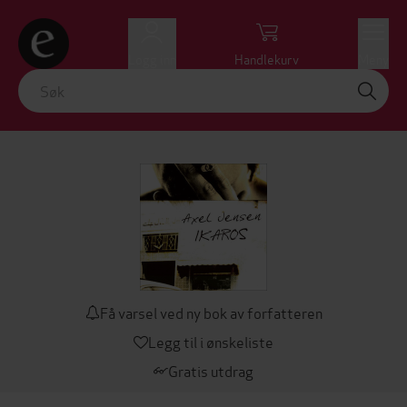
Logg inn
Handlekurv
Meny
Få varsel ved ny bok av forfatteren
Legg til i ønskeliste
Gratis utdrag