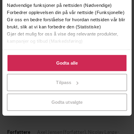
Nødvendige funksjoner på nettsiden (Nødvendige)
Forbedrer opplevelsen din på vår nettside (Funksjonelle)
Gir oss en bedre forståelse for hvordan nettsiden vår blir
brukt, slik at vi kan forbedre den (Statistiske)
Gjør det mulig for oss å vise deg relevante produkter,
kampanjer og tilbud (Markedsføring)
Klikk på «Godta alle» for å gi oss ditt samtykke til å
bruke cookies for alle disse formålene. Du kan også
Godta alle
tilpasse ditt samtykke til spesifikke formål ved å klikke
149,-
199,-
på «Tilpass». Du kan når som helst trekke tilbake eller
Tilpass
Jenta som ble igjen
Tante Ulrikkes vei
endre ditt samtykke.
Jojo Moyes
Zeshan Shakar
EBOK
EBOK
Godta utvalgte
Axel Jensen
(forfatter),
Nicolay Lange-
Forfattere