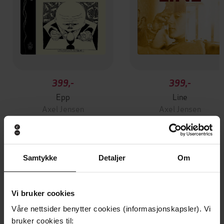
399,-
399,-
Epp
Line
Axel Jensen
Axel Jensen
LYDBOK
LYDBOK
Samtykke
Detaljer
Om
Andre har også kjøpt
Vi bruker cookies
Premium
Våre nettsider benytter cookies (informasjonskapsler). Vi
bruker cookies til: