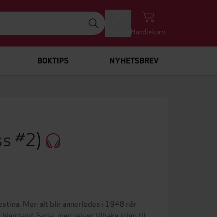
Logg inn
Handlekurv
BOKTIPS
NYHETSBREV
oss #2)
estina. Men alt blir annerledes i 1948 når
hjemland, Syria, men reiser tilbake igjen til