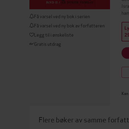
Isr
ham
Få varsel ved ny bok i serien
Få varsel ved ny bok av forfatteren
L
Legg til i ønskeliste
29
Gratis utdrag
Kan 
Flere bøker av samme forfat