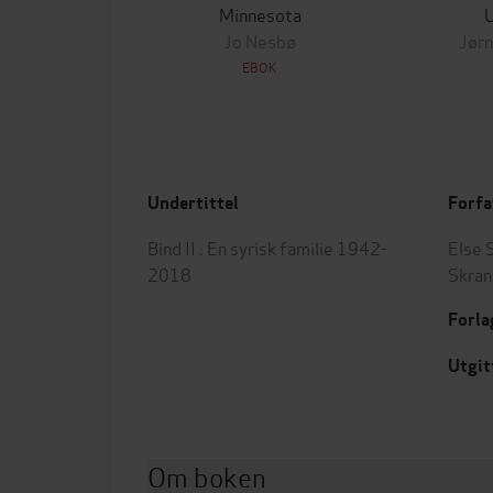
Minnesota
Jo Nesbø
Jørn
EBOK
Undertittel
Forfa
Bind II : En syrisk familie 1942-
Else 
2018
Skran
Forla
Utgit
Om boken