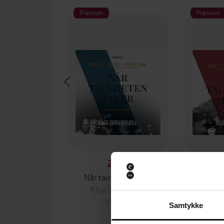
Premium
Premium
298,-
Når tausheten taler
Når ta
Else Skranefjell
Else
LYDBOK
Samtykke