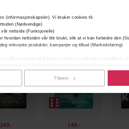
es (informasjonskapsler). Vi bruker cookies til:
ttsiden (Nødvendige)
 vår nettside (Funksjonelle)
mium
Premium
r hvordan nettsiden vår blir brukt, slik at vi kan forbedre den (St
g på tilbud
 deg relevante produkter, kampanjer og tilbud (Markedsføring)
 oss ditt samtykke til å bruke cookies for alle disse formålene. D
l ved å klikke på «Tilpass». Du kan når som helst trekke tilbake
Tilpass
349,-
149,-