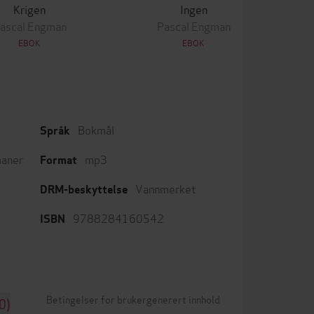
Krigen
Ingen
ascal Engman
Pascal Engman
EBOK
EBOK
Bokmål
Språk
aner
mp3
Format
Vannmerket
DRM-beskyttelse
9788284160542
ISBN
Betingelser for brukergenerert innhold
0)