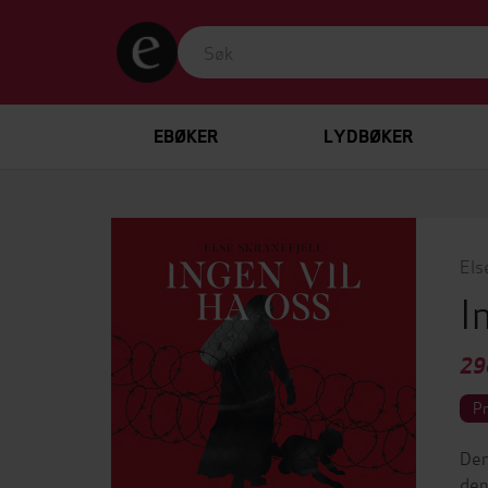
EBØKER
LYDBØKER
Els
I
29
P
Den
den