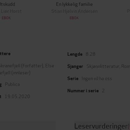
Utskudd
En lykkelig familie
 Lier Horst
Stian Hjelvin Andersen
P
EBOK
EBOK
8:28
ttere
Lengde
Skranefjell
(forfatter),
Else
Skjønnlitteratur
,
Rom
Sjanger
efjell
(innleser)
Ingen vil ha oss
Serie
Publica
g
2
Nummer i serie
19.05.2020
t
Leservurderinger
(