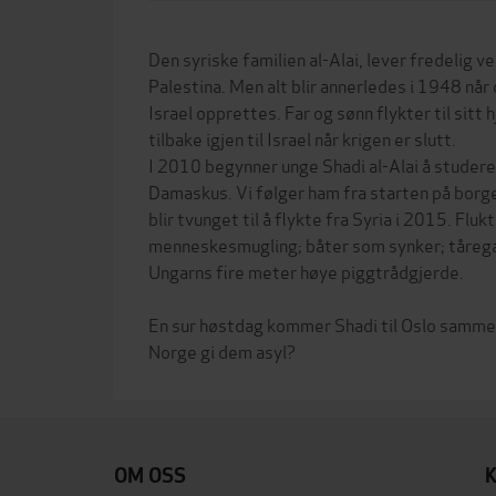
Den syriske familien al-Alai, lever fredelig 
Palestina. Men alt blir annerledes i 1948 nå
Israel opprettes. Far og sønn flykter til sitt 
tilbake igjen til Israel når krigen er slutt.
I 2010 begynner unge Shadi al-Alai å studere
Damaskus. Vi følger ham fra starten på borge
blir tvunget til å flykte fra Syria i 2015. Fluk
menneskesmugling; båter som synker; tåreg
Ungarns fire meter høye piggtrådgjerde.
En sur høstdag kommer Shadi til Oslo sammen
OM OSS