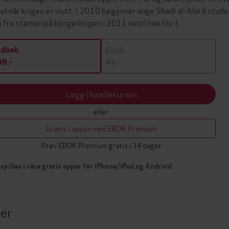
ael når krigen er slutt. I 2010 begynner unge Shadi al-Alai å stud
 fra starten på borgerkrigen i 2011 inntil han blir t…
Ebok
ydbok
49,-
8,-
Legg i handlekurven
eller
Gratis i appen med EBOK Premium
Prøv EBOK Premium gratis i 14 dager
spilles i våre gratis apper for iPhone/iPad og Android
ter