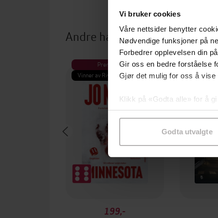
Vi bruker cookies
Våre nettsider benytter cooki
Andre har også kjøpt
Nødvendige funksjoner på ne
Forbedrer opplevelsen din på
Premium
Pre
Gir oss en bedre forståelse fo
Vinner av Rivertonprisen
Første gan
Gjør det mulig for oss å vise
Klikk på «Godta alle» for å gi
samtykke til spesifikke formå
Godta utvalgte
199,-