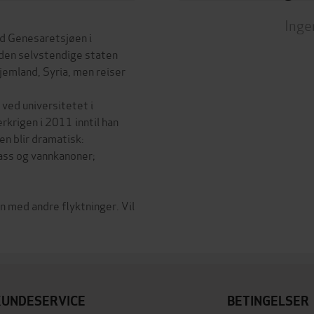
Inge
ved Genesaretsjøen i
r den selvstendige staten
hjemland, Syria, men reiser
 ved universitetet i
rkrigen i 2011 inntil han
ten blir dramatisk:
ass og vannkanoner;
 med andre flyktninger. Vil
KUNDESERVICE
BETINGELSER