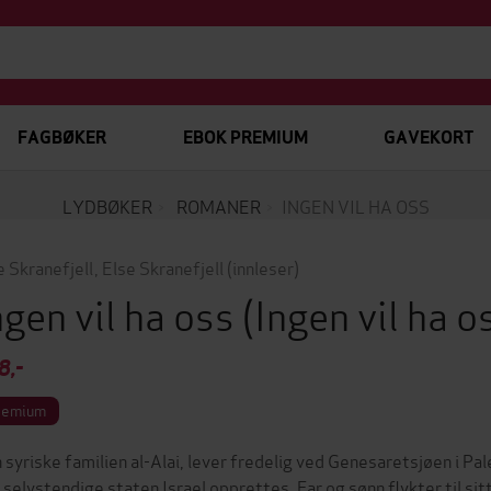
FAGBØKER
EBOK PREMIUM
GAVEKORT
LYDBØKER
ROMANER
INGEN VIL HA OSS
e Skranefjell
,
Else Skranefjell
(innleser)
ngen vil ha oss
(Ingen vil ha 
8,-
remium
 syriske familien al-Alai, lever fredelig ved Genesaretsjøen i Pal
 selvstendige staten Israel opprettes. Far og sønn flykter til sitt 