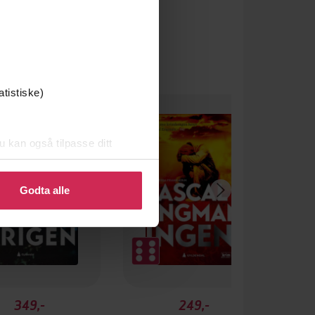
atistiske)
u kan også tilpasse ditt
 eller endre ditt samtykke.
Godta alle
349,-
249,-