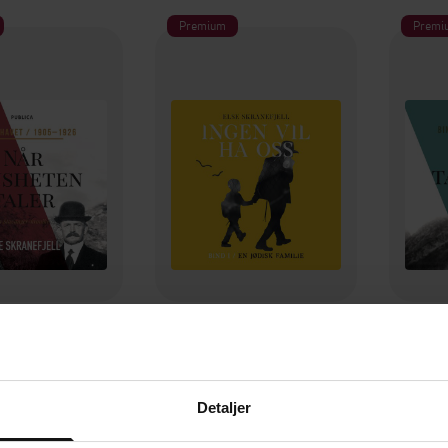
Premium
Premi
298,-
298,-
usheten taler
Ingen vil ha oss
Når
 Skranefjell
Else Skranefjell
E
LYDBOK
LYDBOK
Detaljer