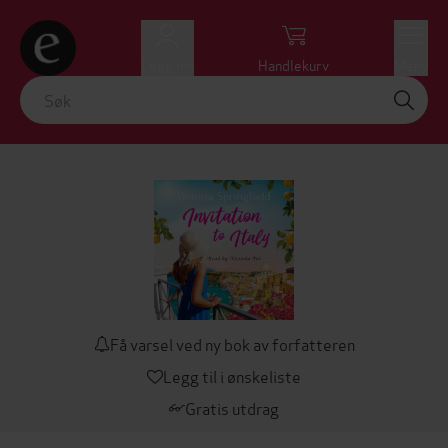
Logg inn
Handlekurv
Meny
Få varsel ved ny bok av forfatteren
Legg til i ønskeliste
Gratis utdrag