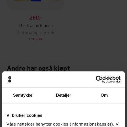
260,-
The Italian Fiancé
Victoria Springfield
LYDBOK
Andre har også kjøpt
Premium
Premium
Vinner av Rivertonprisen
Første gang på tilbud
Samtykke
Detaljer
Om
Vi bruker cookies
Våre nettsider benytter cookies (informasjonskapsler). Vi