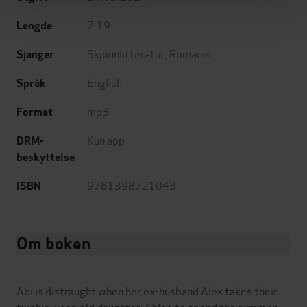
7:19
Lengde
Skjønnlitteratur
,
Romaner
Sjanger
English
Språk
mp3
Format
Kun app
DRM-
beskyttelse
9781398721043
ISBN
Om boken
Abi is distraught when her ex-husband Alex takes their
twelve-year-old daughter, Chloe to spend the summer