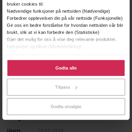
bruker cookies til:
Nødvendige funksjoner på nettsiden (Nødvendige)
Forbedrer opplevelsen din på vår nettside (Funksjonelle)
Gir oss en bedre forståelse for hvordan nettsiden vår blir
brukt, slik at vi kan forbedre den (Statistiske)
Gjør det mulig for oss å vise deg relevante produkter,
199,-
349,-
kampanjer og tilbud (Markedsføring)
Minnesota
Utskudd
Jo Nesbø
Jørn Lier Horst
Klikk på «Godta alle» for å gi oss ditt samtykke til å
EBOK
EBOK
bruke cookies for alle disse formålene. Du kan også
Godta alle
tilpasse ditt samtykke til spesifikke formål ved å klikke
på «Tilpass». Du kan når som helst trekke tilbake eller
Tilpass
endre ditt samtykke.
Victoria Springfield
(forfatter),
Victoria
Forfattere
Fox
(innleser)
Godta utvalgte
Orion
Forlag
14.03.2024
Utgitt