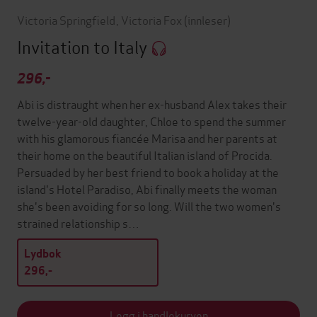
Victoria Springfield
,
Victoria Fox
(innleser)
Invitation to Italy
296,-
Abi is distraught when her ex-husband Alex takes their
twelve-year-old daughter, Chloe to spend the summer
with his glamorous fiancée Marisa and her parents at
their home on the beautiful Italian island of Procida.
Persuaded by her best friend to book a holiday at the
island's Hotel Paradiso, Abi finally meets the woman
she's been avoiding for so long. Will the two women's
strained relationship s…
Lydbok
296,-
Legg i handlekurven