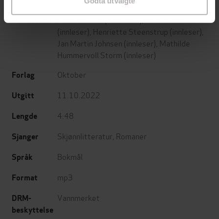
Godta utvalgte
Marie Aubert
(forfatter),
Nils Ole Oftebro
Forfattere
(innleser),
Henriette Steenstrup
(innleser),
Jan Martin Johnsen
(innleser),
Mathilde
Hummervoll Storm
(innleser)
Oktober
Forlag
11.10.2022
Utgitt
4:48
Lengde
Skjønnlitteratur
,
Romaner
Sjanger
Bokmål
Språk
mp3
Format
Vannmerket
DRM-
beskyttelse