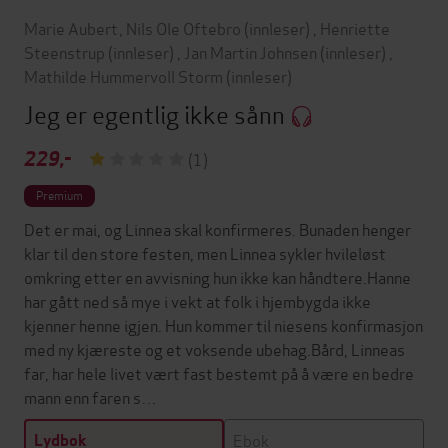
Marie Aubert
,
Nils Ole Oftebro
(innleser)
,
Henriette
Steenstrup
(innleser)
,
Jan Martin Johnsen
(innleser)
,
Mathilde Hummervoll Storm
(innleser)
Jeg er egentlig ikke sånn
229,-
(1)
Premium
Det er mai, og Linnea skal konfirmeres. Bunaden henger
klar til den store festen, men Linnea sykler hvileløst
omkring etter en avvisning hun ikke kan håndtere.Hanne
har gått ned så mye i vekt at folk i hjembygda ikke
kjenner henne igjen. Hun kommer til niesens konfirmasjon
med ny kjæreste og et voksende ubehag.Bård, Linneas
far, har hele livet vært fast bestemt på å være en bedre
mann enn faren s…
Ebok
Lydbok