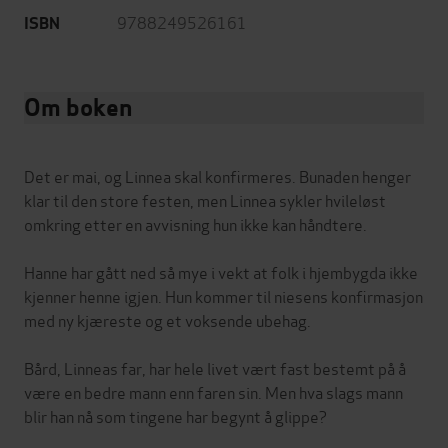
9788249526161
ISBN
Om boken
Det er mai, og Linnea skal konfirmeres. Bunaden henger
klar til den store festen, men Linnea sykler hvileløst
omkring etter en avvisning hun ikke kan håndtere.
Hanne har gått ned så mye i vekt at folk i hjembygda ikke
kjenner henne igjen. Hun kommer til niesens konfirmasjon
med ny kjæreste og et voksende ubehag.
Bård, Linneas far, har hele livet vært fast bestemt på å
være en bedre mann enn faren sin. Men hva slags mann
blir han nå som tingene har begynt å glippe?