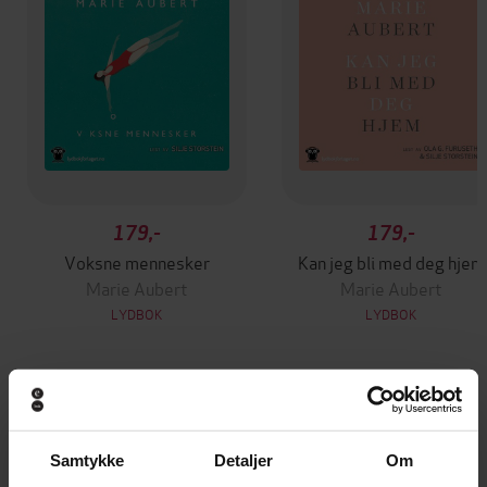
179,-
179,-
Voksne mennesker
Kan jeg bli med deg hjem
Marie Aubert
Marie Aubert
LYDBOK
LYDBOK
Andre har også kjøpt
Samtykke
Detaljer
Om