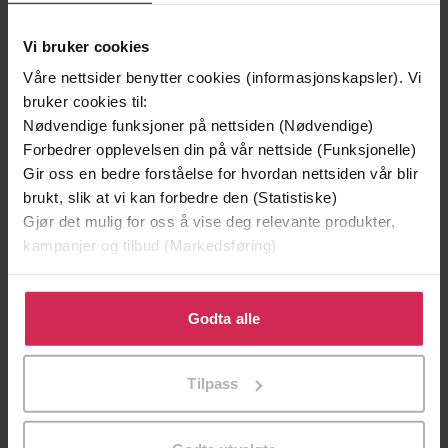
Vinner av Rivertonprisen
Første gang på tilbud
Vi bruker cookies
Våre nettsider benytter cookies (informasjonskapsler). Vi
bruker cookies til:
Nødvendige funksjoner på nettsiden (Nødvendige)
Forbedrer opplevelsen din på vår nettside (Funksjonelle)
Gir oss en bedre forståelse for hvordan nettsiden vår blir
brukt, slik at vi kan forbedre den (Statistiske)
Gjør det mulig for oss å vise deg relevante produkter,
kampanjer og tilbud (Markedsføring)
Klikk på «Godta alle» for å gi oss ditt samtykke til å
299,-
399,-
bruke cookies for alle disse formålene. Du kan også
Godta alle
Minnesota
Døde sjeler synger ikke
tilpasse ditt samtykke til spesifikke formål ved å klikke
Jo Nesbø
Jussi Adler-Olsen
på «Tilpass». Du kan når som helst trekke tilbake eller
LYDBOK
LYDBOK
Tilpass
endre ditt samtykke.