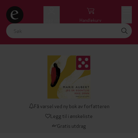
Logg inn
Handlekurv
Meny
Få varsel ved ny bok av forfatteren
Legg til i ønskeliste
Gratis utdrag