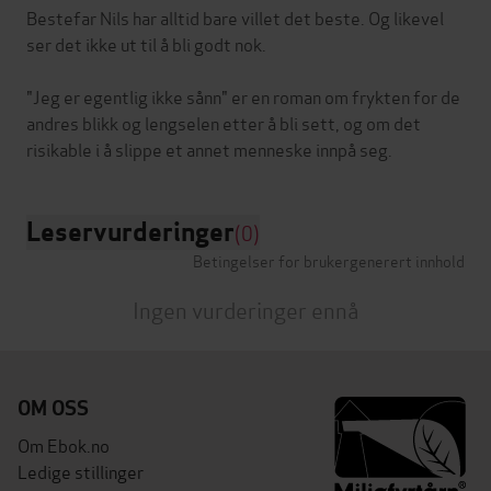
Bestefar Nils har alltid bare villet det beste. Og likevel
ser det ikke ut til å bli godt nok.
"Jeg er egentlig ikke sånn" er en roman om frykten for de
andres blikk og lengselen etter å bli sett, og om det
Leservurderinger
(0)
Betingelser for brukergenerert innhold
Ingen vurderinger ennå
OM OSS
Om Ebok.no
Ledige stillinger