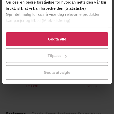
Gir oss en bedre forståelse for hvordan nettsiden vår blir
brukt, slik at vi kan forbedre den (Statistiske)
Gjør det mulig for oss å vise deg relevante produkter,
kampanjer og tilbud (Markedsføring)
Klikk på «Godta alle» for å gi oss ditt samtykke til å
bruke cookies for alle disse formålene. Du kan også
Godta alle
tilpasse ditt samtykke til spesifikke formål ved å klikke
på «Tilpass». Du kan når som helst trekke tilbake eller
Tilpass
endre ditt samtykke.
199,-
199,-
Godta utvalgte
Dandy
En sjøens helt
Jan Guillou
Jon Michelet
LYDBOK
LYDBOK
Gabriel Scott
(forfatter),
Sverre Anker
Forfattere