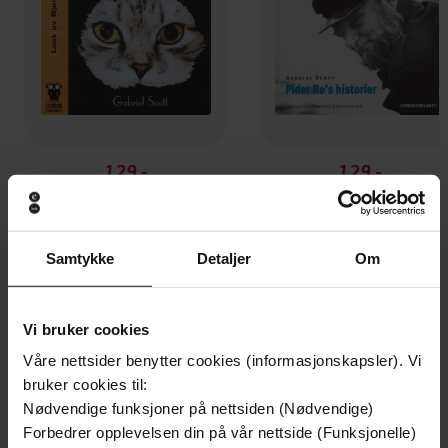
129,-
129,-
Sølvfaks
Pider Ro's historier
Gabriel Scott
Gabriel Scott
LYDBOK
LYDBOK
Samtykke
Detaljer
Om
Vi bruker cookies
Andre har også kjøpt
Våre nettsider benytter cookies (informasjonskapsler). Vi
bruker cookies til:
Nødvendige funksjoner på nettsiden (Nødvendige)
Premium
Premium
Forbedrer opplevelsen din på vår nettside (Funksjonelle)