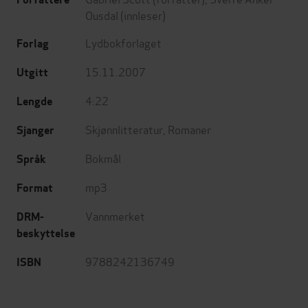
Ousdal
(innleser)
Lydbokforlaget
Forlag
15.11.2007
Utgitt
4:22
Lengde
Skjønnlitteratur
,
Romaner
Sjanger
Bokmål
Språk
mp3
Format
Vannmerket
DRM-
beskyttelse
9788242136749
ISBN