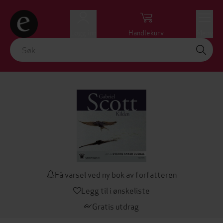
Logg inn
Handlekurv
Meny
Få varsel ved ny bok av forfatteren
Legg til i ønskeliste
Gratis utdrag