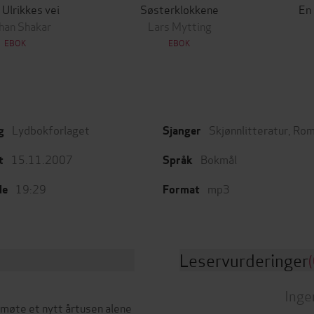
 Ulrikkes vei
Søsterklokkene
En
han Shakar
Lars Mytting
EBOK
EBOK
Lydbokforlaget
Skjønnlitteratur
,
Rom
g
Sjanger
15.11.2007
Bokmål
t
Språk
19:29
mp3
de
Format
Leservurderinger
(
Inge
 møte et nytt årtusen alene