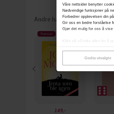
Våre nettsider benytter cooki
Nødvendige funksjoner på ne
Andre har også kjøpt
Forbedrer opplevelsen din på
Gir oss en bedre forståelse fo
Gjør det mulig for oss å vise
Premium
Klikk på «Godta alle» for å gi
samtykke til spesifikke formå
Godta utvalgte
149,-