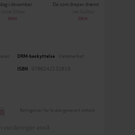
 dag i desember
De som dreper drømmer, sover aldri
Lek
Josie Silver
Jan Guillou
EBOK
EBOK
aner
Vannmerket
DRM-beskyttelse
9788242132819
ISBN
Betingelser for brukergenerert innhold
0)
n vurderinger ennå