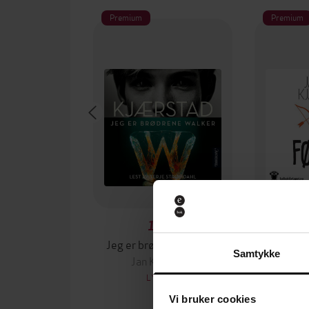
Premium
Premium
149,-
Jeg er brødrene Walker
Fo
Samtykke
Jan Kjærstad
Jan
LYDBOK
Vi bruker cookies