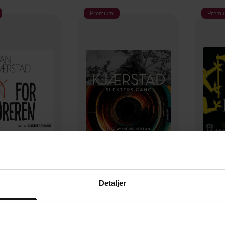
Premium
Premi
169,-
149,-
rføreren
Slekters gang
Detaljer
 Kjærstad
Jan Kjærstad
LYDBOK
LYDBOK