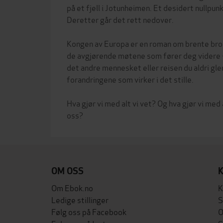
på et fjell i Jotunheimen. Et desidert nullpu
Deretter går det rett nedover.
Kongen av Europa er en roman om brente bro
de avgjørende møtene som fører deg videre -
det andre mennesket eller reisen du aldri g
forandringene som virker i det stille.
Hva gjør vi med alt vi vet? Og hva gjør vi med
OM OSS
Om Ebok.no
K
Ledige stillinger
S
Følg oss på Facebook
O