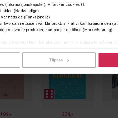
es (informasjonskapsler). Vi bruker cookies til:
ttsiden (Nødvendige)
 vår nettside (Funksjonelle)
r hvordan nettsiden vår blir brukt, slik at vi kan forbedre den (St
 deg relevante produkter, kampanjer og tilbud (Markedsføring)
 oss ditt samtykke til å bruke cookies for alle disse formålene. D
l ved å klikke på «Tilpass». Du kan når som helst trekke tilbake
Tilpass
199,-
229,-