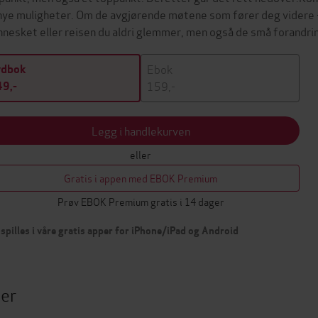
nye muligheter. Om de avgjørende møtene som fører deg videre -
nesket eller reisen du aldri glemmer, men også de små forandr
Ebok
ydbok
159,-
9,-
Legg i handlekurven
eller
Gratis i appen med EBOK Premium
Prøv EBOK Premium gratis i 14 dager
spilles i våre gratis apper for iPhone/iPad og Android
ter