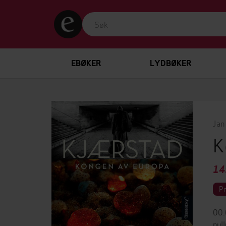
EBØKER
LYDBØKER
Jan
K
14
P
00.
nul