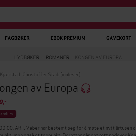
FAGBØKER
EBOK PREMIUM
GAVEKORT
LYDBØKER
ROMANER
KONGEN AV EUROPA
 Kjærstad
,
Christoffer Staib
(innleser)
ongen av Europa
9,-
remium
00.00. Alf I. Veber har bestemt seg for å møte et nytt årtusen al
lpunkt, men også et toppunkt. Deretter går det rett nedover.Ko