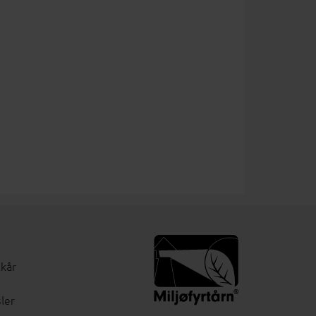
lkår
ler