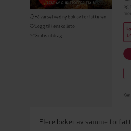
og 
men
Få varsel ved ny bok av forfatteren
Legg til i ønskeliste
L
Gratis utdrag
14
Kan 
Flere bøker av samme forfat