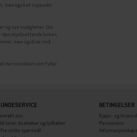
nkt, men også et toppunkt.
er og nye muligheter. Om
 den skjellsettende boken,
lemmer, men også de små
 all den musikken som fyller
KUNDESERVICE
BETINGELSER
ontakt oss
Kjøps- og bruksvi
lik leser du ebøker og lydbøker
Personvern
fte stilte spørsmål
Informasjonskaps