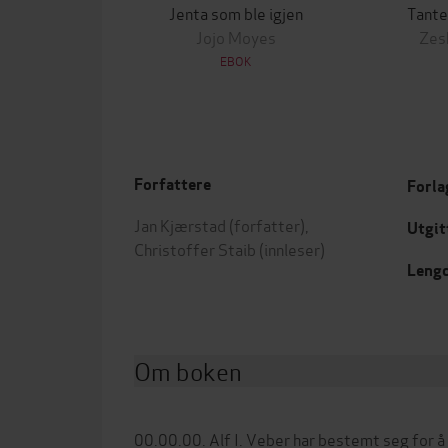
Jenta som ble igjen
Tante
Jojo Moyes
Zes
EBOK
Forfattere
Forla
Jan Kjærstad
(forfatter),
Utgit
Christoffer Staib
(innleser)
Leng
Om boken
00.00.00. Alf I. Veber har bestemt seg for å