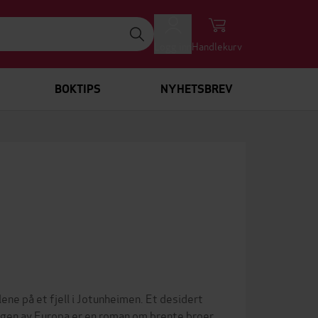
Logg inn
Handlekurv
BOKTIPS
NYHETSBREV
ene på et fjell i Jotunheimen. Et desidert
ngen av Europa er en roman om brente broer