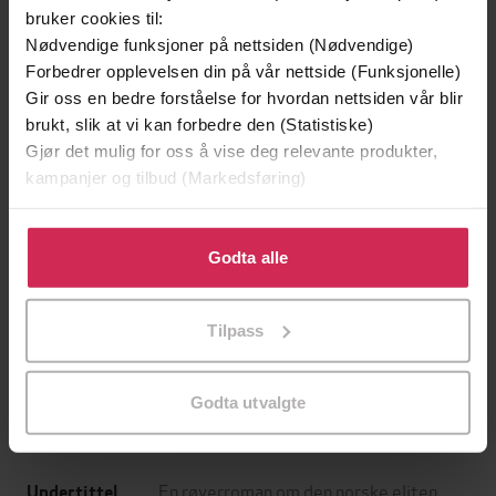
bruker cookies til:
Nødvendige funksjoner på nettsiden (Nødvendige)
Forbedrer opplevelsen din på vår nettside (Funksjonelle)
Gir oss en bedre forståelse for hvordan nettsiden vår blir
brukt, slik at vi kan forbedre den (Statistiske)
Gjør det mulig for oss å vise deg relevante produkter,
kampanjer og tilbud (Markedsføring)
Klikk på «Godta alle» for å gi oss ditt samtykke til å
bruke cookies for alle disse formålene. Du kan også
Godta alle
tilpasse ditt samtykke til spesifikke formål ved å klikke
149,-
199,-
på «Tilpass». Du kan når som helst trekke tilbake eller
Jenta som ble igjen
Tante Ulrikkes vei
Tilpass
endre ditt samtykke.
Jojo Moyes
Zeshan Shakar
EBOK
EBOK
Godta utvalgte
En røverroman om den norske eliten
Undertittel