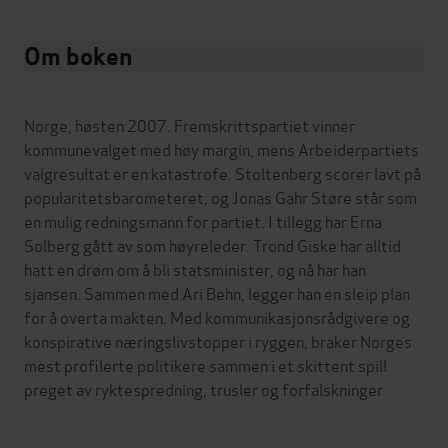
Om boken
Norge, høsten 2007. Fremskrittspartiet vinner
kommunevalget med høy margin, mens Arbeiderpartiets
valgresultat er en katastrofe. Stoltenberg scorer lavt på
popularitetsbarometeret, og Jonas Gahr Støre står som
en mulig redningsmann for partiet. I tillegg har Erna
Solberg gått av som høyreleder. Trond Giske har alltid
hatt en drøm om å bli statsminister, og nå har han
sjansen. Sammen med Ari Behn, legger han en sleip plan
for å overta makten. Med kommunikasjonsrådgivere og
konspirative næringslivstopper i ryggen, braker Norges
mest profilerte politikere sammen i et skittent spill
preget av ryktespredning, trusler og forfalskninger