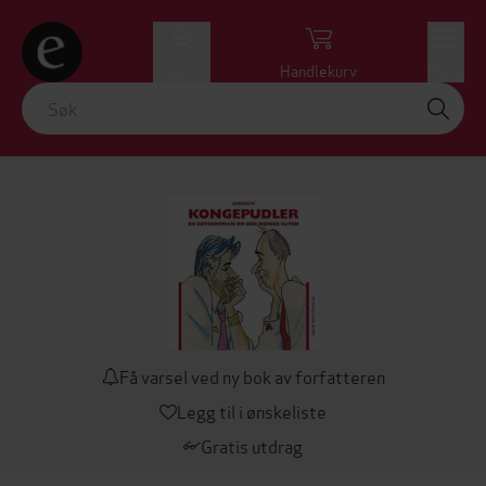
Logg inn
Handlekurv
Meny
Få varsel ved ny bok av forfatteren
Legg til i ønskeliste
Gratis utdrag