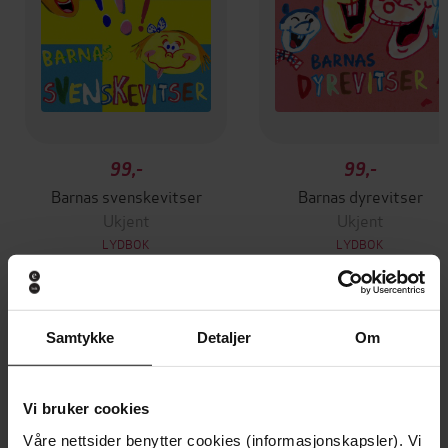
99,-
99,-
Barnas svenskevitser
Barnas dyrevitser
Ukjent
Ukjent
LYDBOK
LYDBOK
Samtykke
Detaljer
Om
Andre har også kjøpt
Premium
Vi bruker cookies
Våre nettsider benytter cookies (informasjonskapsler). Vi