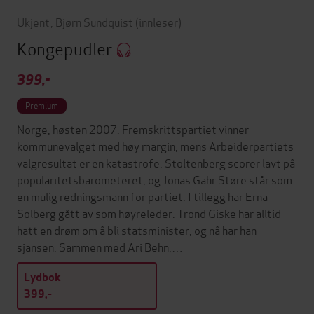
Ukjent
,
Bjørn Sundquist
(innleser)
Kongepudler
399,-
Premium
Norge, høsten 2007. Fremskrittspartiet vinner
kommunevalget med høy margin, mens Arbeiderpartiets
valgresultat er en katastrofe. Stoltenberg scorer lavt på
popularitetsbarometeret, og Jonas Gahr Støre står som
en mulig redningsmann for partiet. I tillegg har Erna
Solberg gått av som høyreleder. Trond Giske har alltid
hatt en drøm om å bli statsminister, og nå har han
sjansen. Sammen med Ari Behn,…
Lydbok
399,-