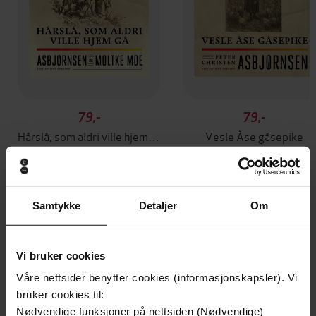
79,-
79,-
Hårslå, som aldri ville hjem gå
Vesle Åse gåsepike
Peter Christen Asbjørnsen
Peter Christen Asbjørnse
LYDBOK
LYDBOK
Samtykke
Detaljer
Om
Andre har også kjøpt
Vi bruker cookies
Våre nettsider benytter cookies (informasjonskapsler). Vi
bruker cookies til:
Nødvendige funksjoner på nettsiden (Nødvendige)