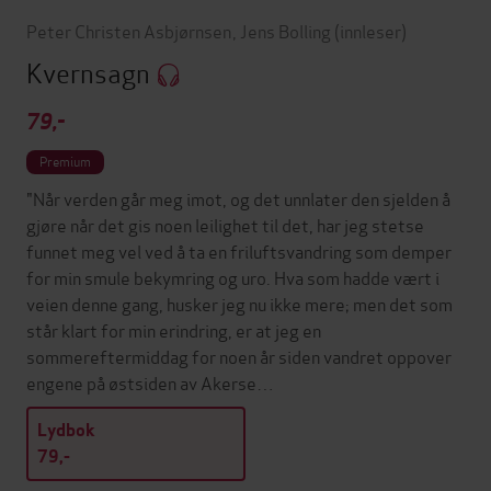
Peter Christen Asbjørnsen
,
Jens Bolling
(innleser)
Kvernsagn
79,-
Premium
"Når verden går meg imot, og det unnlater den sjelden å
gjøre når det gis noen leilighet til det, har jeg stetse
funnet meg vel ved å ta en friluftsvandring som demper
for min smule bekymring og uro. Hva som hadde vært i
veien denne gang, husker jeg nu ikke mere; men det som
står klart for min erindring, er at jeg en
sommereftermiddag for noen år siden vandret oppover
engene på østsiden av Akerse…
Lydbok
79,-