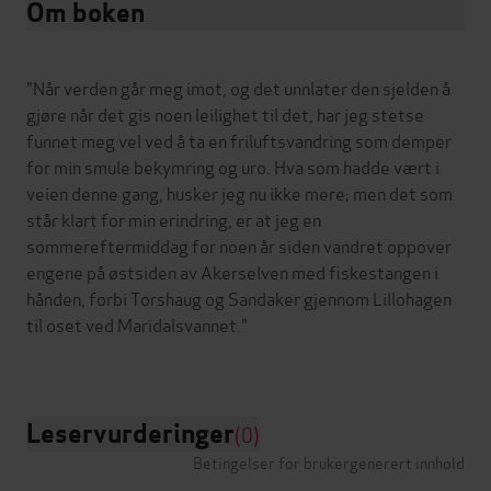
Om boken
"Når verden går meg imot, og det unnlater den sjelden å
gjøre når det gis noen leilighet til det, har jeg stetse
funnet meg vel ved å ta en friluftsvandring som demper
for min smule bekymring og uro. Hva som hadde vært i
veien denne gang, husker jeg nu ikke mere; men det som
står klart for min erindring, er at jeg en
sommereftermiddag for noen år siden vandret oppover
engene på østsiden av Akerselven med fiskestangen i
hånden, forbi Torshaug og Sandaker gjennom Lillohagen
til oset ved Maridalsvannet."
Leservurderinger
(0)
Betingelser for brukergenerert innhold