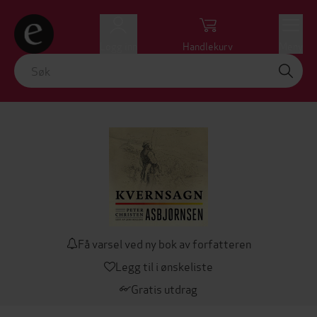
Logg inn
Handlekurv
Meny
Få varsel ved ny bok av forfatteren
Legg til i ønskeliste
Gratis utdrag