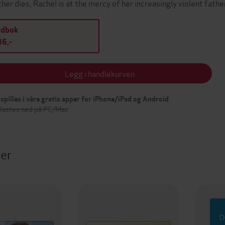
her dies, Rachel is at the mercy of her increasingly violent fathe
ydbok
6,-
Legg i handlekurven
spilles i våre gratis apper for iPhone/iPad og Android
 lastes ned på PC/Mac
ter