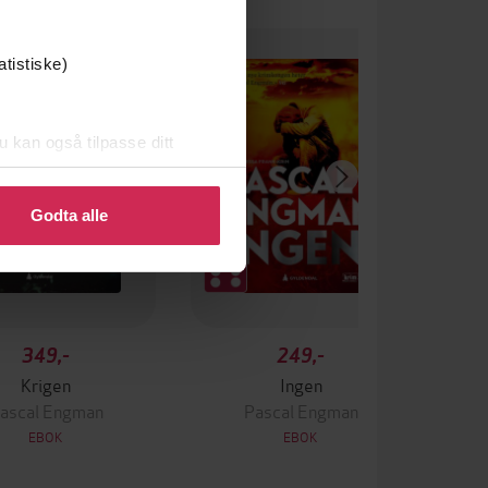
atistiske)
u kan også tilpasse ditt
 eller endre ditt samtykke.
Godta alle
349,-
249,-
Krigen
Ingen
ascal Engman
Pascal Engman
EBOK
EBOK