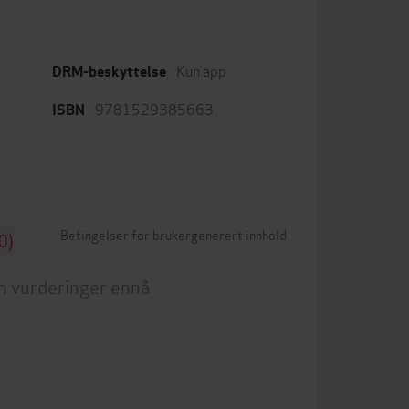
Kun app
DRM-beskyttelse
9781529385663
ISBN
Betingelser for brukergenerert innhold
0)
n vurderinger ennå