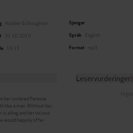
Hodder & Stoughton
Sjanger
g
English
31.10.2019
Språk
t
mp3
14:15
Format
de
Leservurderinger
(
Inge
in her isolated Pennine
th like a man. Without her,
 is ailing and her vicious
e would happily offer