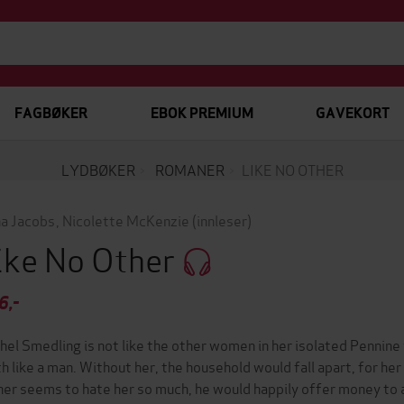
FAGBØKER
EBOK PREMIUM
GAVEKORT
LYDBØKER
ROMANER
LIKE NO OTHER
a Jacobs
,
Nicolette McKenzie
(innleser)
ike No Other
6,-
hel Smedling is not like the other women in her isolated Pennine v
th like a man. Without her, the household would fall apart, for her
her seems to hate her so much, he would happily offer money to