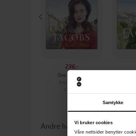
236,-
One Kind Man
One Sp
Anna Jacobs
An
LYDBOK
Samtykke
Vi bruker cookies
Andre har også kjøpt
Våre nettsider benytter cooki