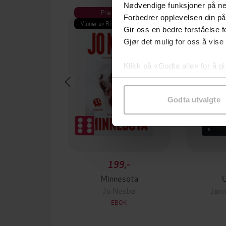
Nødvendige funksjoner på ne
Premium
Pre
Forbedrer opplevelsen din på
Vinner av Rivertonprisen
Første gan
Gir oss en bedre forståelse fo
Gjør det mulig for oss å vise
Klikk på «Godta alle» for å gi
samtykke til spesifikke formå
Godta utvalgte
199,-
Minnesota
Jo Nesbø
Jørn
EBOK