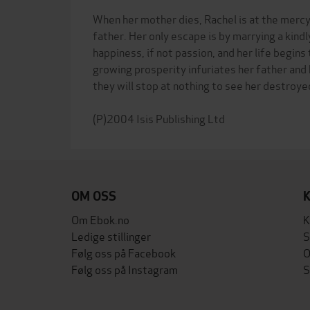
When her mother dies, Rachel is at the mercy 
father. Her only escape is by marrying a kin
happiness, if not passion, and her life begin
growing prosperity infuriates her father and 
they will stop at nothing to see her destroye
OM OSS
Om Ebok.no
K
Ledige stillinger
S
Følg oss på Facebook
O
Følg oss på Instagram
S