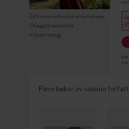
mot
Få varsel ved ny bok av forfatteren
L
23
Legg til i ønskeliste
Gratis utdrag
Kan 
Kan
Flere bøker av samme forfat