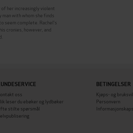
of her increasingly violent
dly man with whom she finds
s to seem complete. Rachel's
his cronies, however, and
d.
KUNDESERVICE
BETINGELSER
ontakt oss
Kjøps- og bruksvi
lik leser du ebøker og lydbøker
Personvern
fte stilte spørsmål
Informasjonskaps
elvpublisering