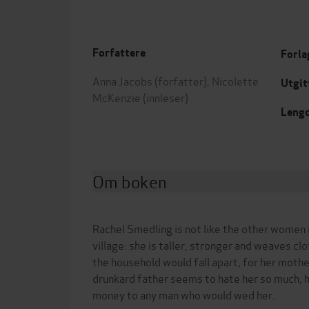
Forfattere
Forla
Anna Jacobs
(forfatter),
Nicolette
Utgit
McKenzie
(innleser)
Leng
Om boken
Rachel Smedling is not like the other women 
village: she is taller, stronger and weaves clo
the household would fall apart, for her mother
drunkard father seems to hate her so much, h
money to any man who would wed her.