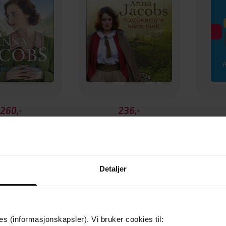
260,-
236,-
ecial Village
Tomorrow's Promises
Dow
na Jacobs
Anna Jacobs
LYDBOK
LYDBOK
Detaljer
es (informasjonskapsler). Vi bruker cookies til: