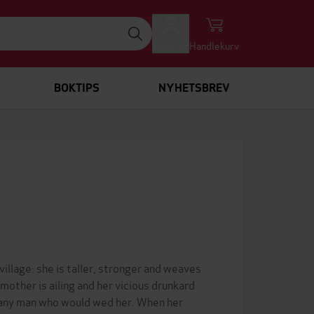
Logg inn
Handlekurv
BOKTIPS
NYHETSBREV
illage: she is taller, stronger and weaves
 mother is ailing and her vicious drunkard
 any man who would wed her. When her