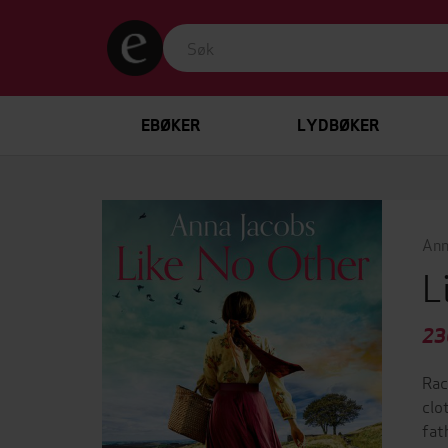
EBØKER
LYDBØKER
Ann
L
23
Rac
clo
fat