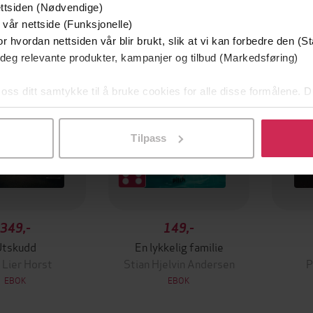
ttsiden (Nødvendige)
mium
Premium
 vår nettside (Funksjonelle)
g på tilbud
r hvordan nettsiden vår blir brukt, slik at vi kan forbedre den (St
 deg relevante produkter, kampanjer og tilbud (Markedsføring)
 oss ditt samtykke til å bruke cookies for alle disse formålene. D
l ved å klikke på «Tilpass». Du kan når som helst trekke tilbake
Tilpass
349,-
149,-
Utskudd
En lykkelig familie
 Lier Horst
Stian Hjelvin Andersen
P
EBOK
EBOK