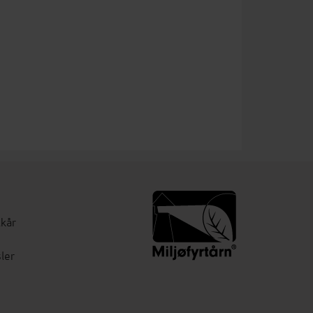
lkår
ler