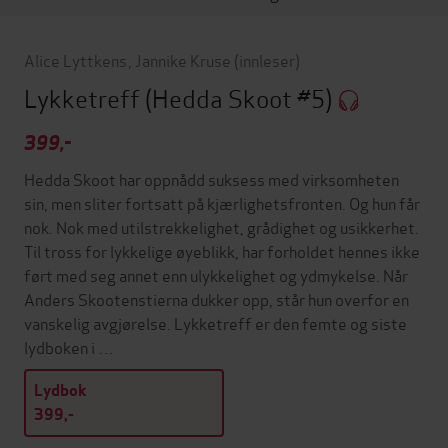
Alice Lyttkens
,
Jannike Kruse
(innleser)
Lykketreff
(Hedda Skoot #5)
399,-
Hedda Skoot har oppnådd suksess med virksomheten
sin, men sliter fortsatt på kjærlighetsfronten. Og hun får
nok. Nok med utilstrekkelighet, grådighet og usikkerhet.
Til tross for lykkelige øyeblikk, har forholdet hennes ikke
ført med seg annet enn ulykkelighet og ydmykelse. Når
Anders Skootenstierna dukker opp, står hun overfor en
vanskelig avgjørelse. Lykketreff er den femte og siste
lydboken i …
Lydbok
399,-