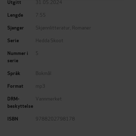
31.05.2024
Utgitt
7:55
Lengde
Skjønnlitteratur
,
Romaner
Sjanger
Hedda Skoot
Serie
5
Nummer i
serie
Bokmål
Språk
mp3
Format
Vannmerket
DRM-
beskyttelse
9788202798178
ISBN