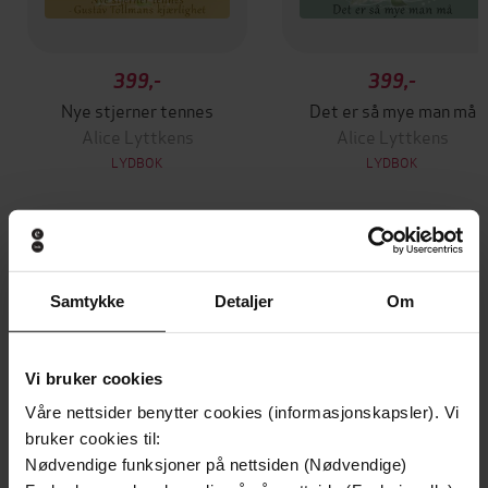
399,-
399,-
Nye stjerner tennes
Det er så mye man må
Alice Lyttkens
Alice Lyttkens
LYDBOK
LYDBOK
Andre har også kjøpt
Samtykke
Detaljer
Om
Premium
Premium
Vinner av Rivertonprisen
Første gang på tilbud
Vi bruker cookies
Våre nettsider benytter cookies (informasjonskapsler). Vi
bruker cookies til:
Nødvendige funksjoner på nettsiden (Nødvendige)