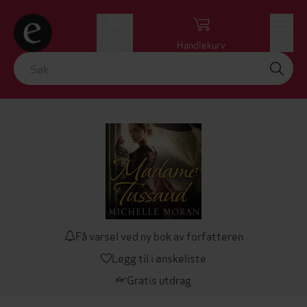
Logg inn
Handlekurv
Meny
Få varsel ved ny bok av forfatteren
Legg til i ønskeliste
Gratis utdrag