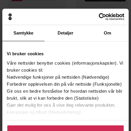
199,-
349,-
Minnesota
Utskudd
Jo Nesbø
Jørn Lier Horst
Samtykke
Detaljer
Om
EBOK
EBOK
Vi bruker cookies
Våre nettsider benytter cookies (informasjonskapsler). Vi
bruker cookies til:
Michelle Moran
(forfatter),
Rosalyn
Forfattere
Nødvendige funksjoner på nettsiden (Nødvendige)
Landor
(innleser)
Forbedrer opplevelsen din på vår nettside (Funksjonelle)
Quercus
Forlag
Gir oss en bedre forståelse for hvordan nettsiden vår blir
brukt, slik at vi kan forbedre den (Statistiske)
22.08.2011
Utgitt
Gjør det mulig for oss å vise deg relevante produkter,
kampanjer og tilbud (Markedsføring)
15:26
Lengde
Klikk på «Godta alle» for å gi oss ditt samtykke til å
Sjanger