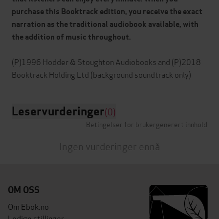
purchase this Booktrack edition, you receive the exact
narration as the traditional audiobook available, with
the addition of music throughout.
(P)1996 Hodder & Stoughton Audiobooks and (P)2018
Leservurderinger
(0)
Betingelser for brukergenerert innhold
Ingen vurderinger ennå
OM OSS
Om Ebok.no
Ledige stillinger