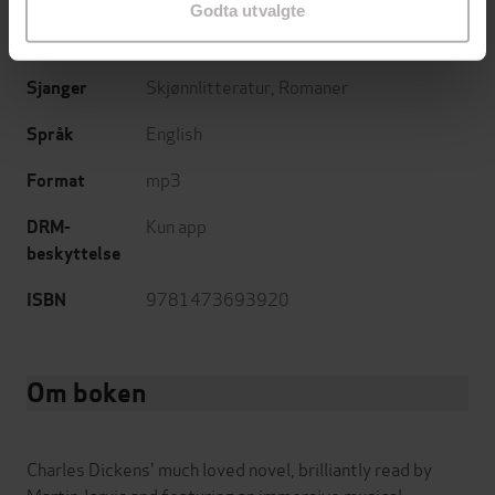
Godta utvalgte
3:15
Lengde
Skjønnlitteratur
,
Romaner
Sjanger
English
Språk
mp3
Format
Kun app
DRM-
beskyttelse
9781473693920
ISBN
Om boken
Charles Dickens' much loved novel, brilliantly read by
Martin Jarvis and featuring an immersive musical