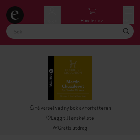
Logg inn
Handlekurv
Meny
Få varsel ved ny bok av forfatteren
Legg til i ønskeliste
Gratis utdrag