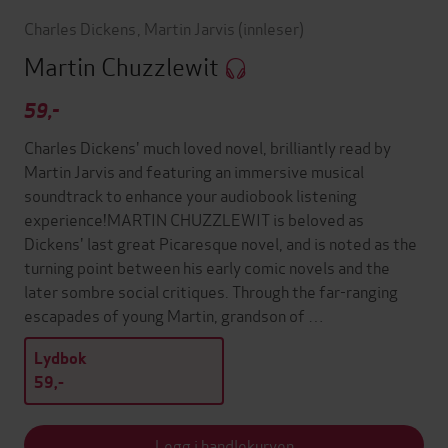
Charles Dickens
,
Martin Jarvis
(innleser)
Martin Chuzzlewit
59,-
Charles Dickens' much loved novel, brilliantly read by
Martin Jarvis and featuring an immersive musical
soundtrack to enhance your audiobook listening
experience!MARTIN CHUZZLEWIT is beloved as
Dickens' last great Picaresque novel, and is noted as the
turning point between his early comic novels and the
later sombre social critiques. Through the far-ranging
escapades of young Martin, grandson of …
Lydbok
59,-
Legg i handlekurven