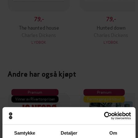
79,-
79,-
The haunted house
Hunted down
Charles Dickens
Charles Dickens
LYDBOK
LYDBOK
Andre har også kjøpt
Premium
Premium
Vinner av Rivertonprisen
Første gang på tilbud
Samtykke
Detaljer
Om