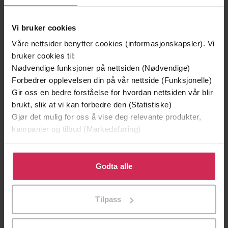
Vi bruker cookies
Våre nettsider benytter cookies (informasjonskapsler). Vi
bruker cookies til:
Nødvendige funksjoner på nettsiden (Nødvendige)
199,-
349,-
Forbedrer opplevelsen din på vår nettside (Funksjonelle)
Minnesota
Utskudd
Gir oss en bedre forståelse for hvordan nettsiden vår blir
Jo Nesbø
Jørn Lier Horst
brukt, slik at vi kan forbedre den (Statistiske)
EBOK
EBOK
Gjør det mulig for oss å vise deg relevante produkter,
kampanjer og tilbud (Markedsføring)
Klikk på «Godta alle» for å gi oss ditt samtykke til å
bruke cookies for alle disse formålene. Du kan også
Godta alle
Charles Dickens
(forfatter),
Martin Jarvis
Forfattere
tilpasse ditt samtykke til spesifikke formål ved å klikke
(innleser)
på «Tilpass». Du kan når som helst trekke tilbake eller
Tilpass
Hodder & Stoughton
endre ditt samtykke.
Forlag
24.07.2018
Utgitt