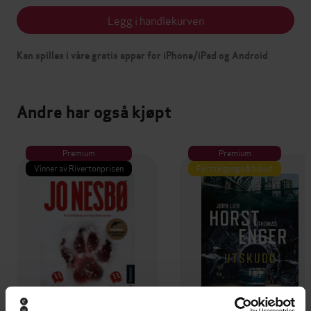
Legg i handlekurven
Kan spilles i våre gratis apper for iPhone/iPad og Android
Andre har også kjøpt
Premium
Premium
Vinner av Rivertonprisen
Første gang på tilbud