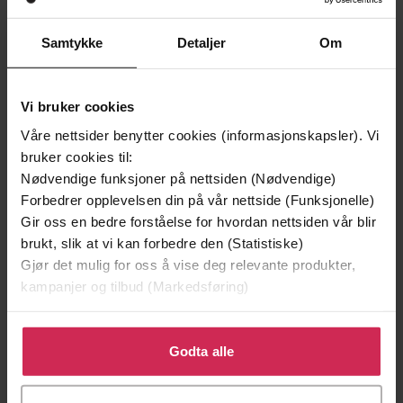
Samtykke
Detaljer
Om
129,-
129,-
Minnesota
Utskudd
Vi bruker cookies
Jo Nesbø
Jørn Lier Horst
EBOK
EBOK
Våre nettsider benytter cookies (informasjonskapsler). Vi
bruker cookies til:
Nødvendige funksjoner på nettsiden (Nødvendige)
Forbedrer opplevelsen din på vår nettside (Funksjonelle)
Gir oss en bedre forståelse for hvordan nettsiden vår blir
Jessica Anya Blau
(forfatter),
Heidi Bern
Forfattere
brukt, slik at vi kan forbedre den (Statistiske)
(oversetter),
Renate Katralen Jensen
Gjør det mulig for oss å vise deg relevante produkter,
(innleser)
kampanjer og tilbud (Markedsføring)
Cappelen Damm
Forlag
Klikk på «Godta alle» for å gi oss ditt samtykke til å
20.02.2024
Utgitt
bruke cookies for alle disse formålene. Du kan også
Godta alle
tilpasse ditt samtykke til spesifikke formål ved å klikke
9:19
Lengde
på «Tilpass». Du kan når som helst trekke tilbake eller