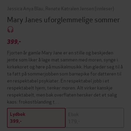
Jessica Anya Blau
,
Renate Katralen Jensen
(innleser)
Mary Janes uforglemmelige sommer
399,-
Fjorten år gamle Mary Jane er en stille og beskjeden
jente som liker å lage mat sammen med moren, synge i
kirkekoret og høre på musikalmusikk. Hun gleder seg til å
ta fatt på sommerjobben som barnepike for datteren til
en respektabel psykiater. En respektabel jobb i et
respektabelt hjem, tenker moren. Alt virker kanskje
respektabelt, men bak overflaten hersker det et salig
kaos: frokostblanding t…
Ebok
Lydbok
179,-
399,-