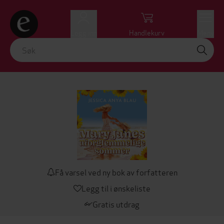
Logg inn
Handlekurv
Meny
Få varsel ved ny bok av forfatteren
Legg til i ønskeliste
Gratis utdrag