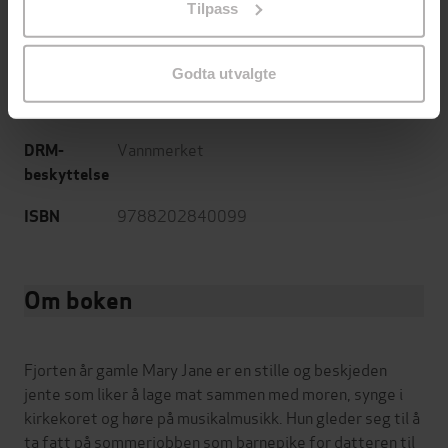
Tilpass
endre ditt samtykke.
Skjønnlitteratur
,
Romaner
Sjanger
Bokmål
Språk
Godta utvalgte
mp3
Format
Vannmerket
DRM-
beskyttelse
9788202840099
ISBN
Om boken
Fjorten år gamle Mary Jane er en stille og beskjeden
jente som liker å lage mat sammen med moren, synge i
kirkekoret og høre på musikalmusikk. Hun gleder seg til å
ta fatt på sommerjobben som barnepike for datteren til