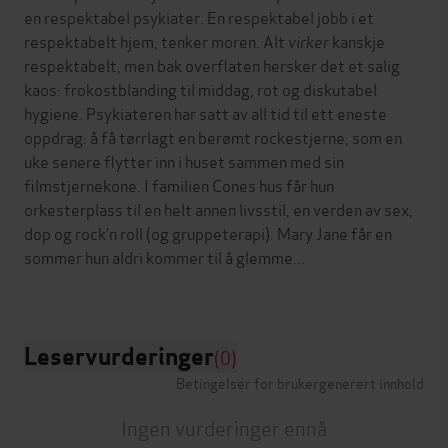
en respektabel psykiater. En respektabel jobb i et
respektabelt hjem, tenker moren. Alt
virker
kanskje
respektabelt, men bak overflaten hersker det et salig
kaos: frokostblanding til middag, rot og diskutabel
hygiene. Psykiateren har satt av all tid til ett eneste
oppdrag: å få tørrlagt en berømt rockestjerne, som en
uke senere flytter inn i huset sammen med sin
filmstjernekone. I familien Cones hus får hun
orkesterplass til en helt annen livsstil, en verden av sex,
dop og rock’n roll (og gruppeterapi). Mary Jane får en
sommer hun aldri kommer til å glemme...
Leservurderinger
(0)
Betingelser for brukergenerert innhold
Ingen vurderinger ennå