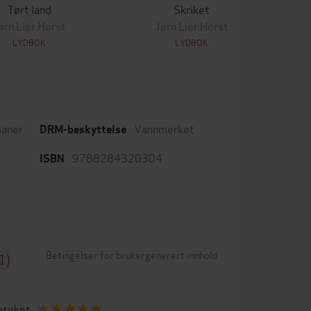
Tørt land
Skriket
ørn Lier Horst
Jørn Lier Horst
LYDBOK
LYDBOK
aner
Vannmerket
DRM-beskyttelse
9788284320304
ISBN
Betingelser for brukergenerert innhold
1)
oteket