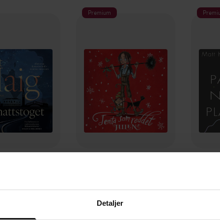
Premium
Premi
299,-
399,-
nattstoget
Jenta som reddet julen
att Haig
Matt Haig
LYDBOK
LYDBOK
Detaljer