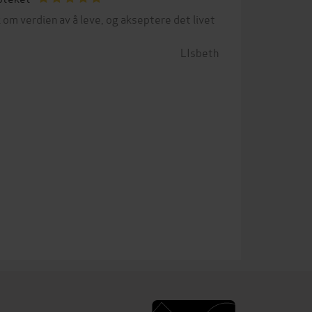
 om verdien av å leve, og akseptere det livet
LIsbeth