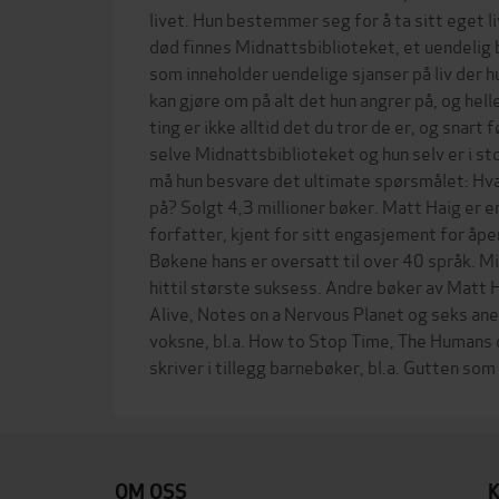
livet. Hun bestemmer seg for å ta sitt eget li
død finnes Midnattsbiblioteket, et uendelig 
som inneholder uendelige sjanser på liv der 
kan gjøre om på alt det hun angrer på, og helle
ting er ikke alltid det du tror de er, og snart 
selve Midnattsbiblioteket og hun selv er i sto
må hun besvare det ultimate spørsmålet: Hva
på? Solgt 4,3 millioner bøker. Matt Haig er en
forfatter, kjent for sitt engasjement for åpe
Bøkene hans er oversatt til over 40 språk. M
hittil største suksess. Andre bøker av Matt 
Alive, Notes on a Nervous Planet og seks an
voksne, bl.a. How to Stop Time, The Humans 
OM OSS