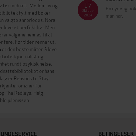
17
v før midnatt. Mellom liv og
En nydelig bok
Oktober
bibliotek fylt med bøker
man har.
2024
hun valgte annerledes. Nora
r leve et perfekt liv.. Men
fører valgene hennes til at
r fare. Før tiden renner ut,
 er den beste måten å leve
 britisk journalist og
nhet rundt psykisk helse.
idnattsbiblioteket er hans
Haig er Reasons to Stay
erkjente romaner for
og The Radleys. Haig
KUNDESERVICE
BETINGELSER