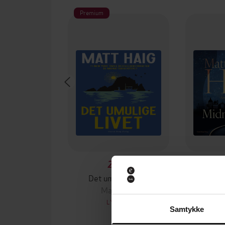
Premium
299,-
Det umulige livet
MId
Matt Haig
M
LYDBOK
Samtykke