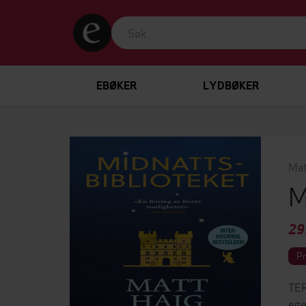
EBØKER
LYDBØKER
Mat
M
29
P
TER
ege