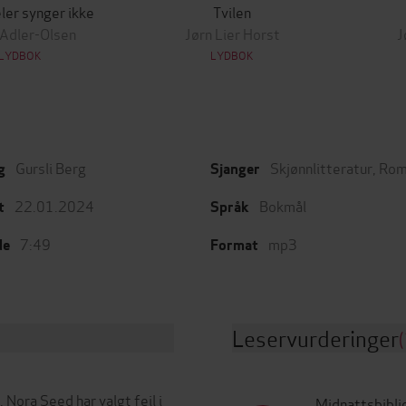
ler synger ikke
Tvilen
 Adler-Olsen
Jørn Lier Horst
J
LYDBOK
LYDBOK
Gursli Berg
Skjønnlitteratur
,
Rom
g
Sjanger
22.01.2024
Bokmål
t
Språk
7:49
mp3
de
Format
Leservurderinger
(
ora Seed har valgt feil i
Midnattsbibli