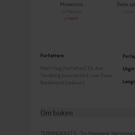
Minnesota
Døde sje
Jo Nesbø
Jussi
LYDBOK
Forfattere
Forla
Matt Haig
(forfatter),
Eli-Ann
Utgit
Tandberg
(oversetter),
Line Veum
Leng
Bækkelund
(innleser)
Om boken
TERNINGKAST 5 - Tor Hammerø, Nettavisen. N