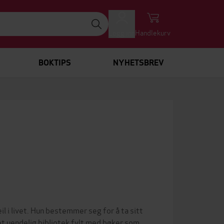
Logg inn
Handlekurv
BOKTIPS
NYHETSBREV
i livet. Hun bestemmer seg for å ta sitt
 et uendelig bibliotek fylt med bøker som