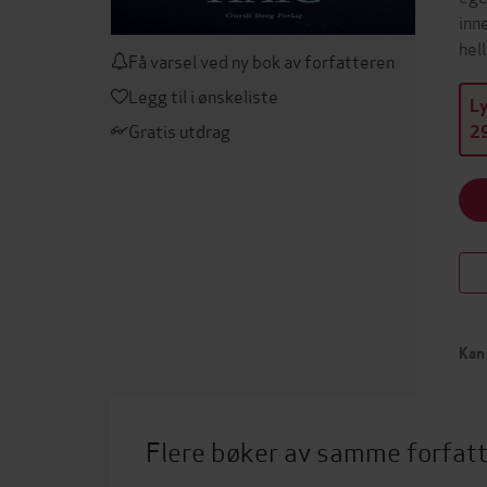
inn
hel
Få varsel ved ny bok av forfatteren
Legg til i ønskeliste
L
Gratis utdrag
29
Kan 
Flere bøker av samme forfat