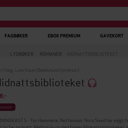
FAGBØKER
EBOK PREMIUM
GAVEKORT
LYDBØKER
ROMANER
MIDNATTSBIBLIOTEKET
t Haig
,
Line Veum Bækkelund
(innleser)
idnattsbiblioteket
9,-
remium
NINGKAST 5 - Tor Hammerø, Nettavisen. Nora Seed har valgt feil 
t liv før midnatt. Mellom liv og død finnes Midnattsbiblioteket,