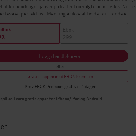
eholder uendelige sjanser på liv der hun valgte annerledes. Nora k
ler leve et perfekt liv.. Men ting er ikke alltid det du tror de e…
Ebok
ydbok
299,-
9,-
Legg i handlekurven
eller
Gratis i appen med EBOK Premium
Prøv EBOK Premium gratis i 14 dager
spilles i våre gratis apper for iPhone/iPad og Android
ter