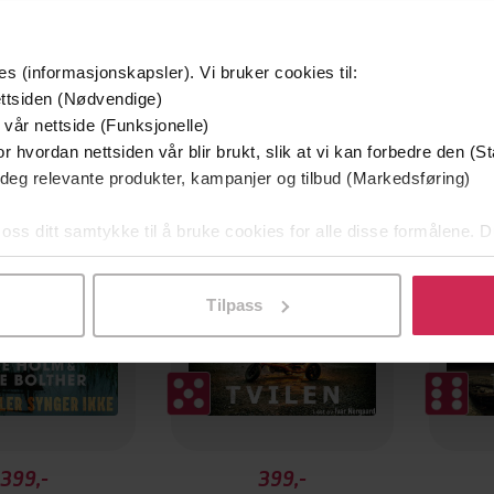
es (informasjonskapsler). Vi bruker cookies til:
ttsiden (Nødvendige)
 vår nettside (Funksjonelle)
g på tilbud
Premi
r hvordan nettsiden vår blir brukt, slik at vi kan forbedre den (St
 deg relevante produkter, kampanjer og tilbud (Markedsføring)
 oss ditt samtykke til å bruke cookies for alle disse formålene. D
l ved å klikke på «Tilpass». Du kan når som helst trekke tilbake
Tilpass
399,-
399,-