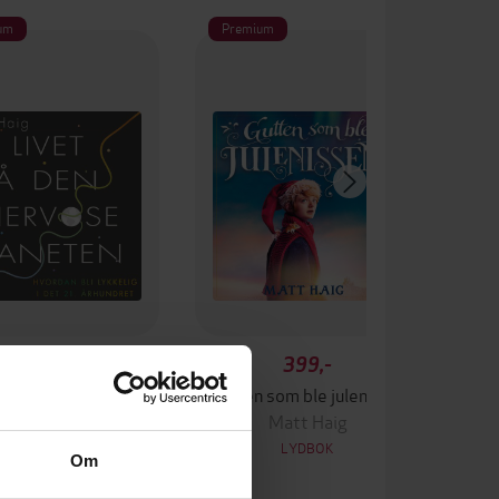
um
Premium
379,-
399,-
Livet på den nervøse planeten
Gutten som ble julenissen
Matt Haig
Matt Haig
LYDBOK
LYDBOK
Om