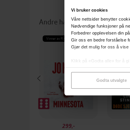
Vi bruker cookies
Andre har også kjøpt
Våre nettsider benytter cooki
Nødvendige funksjoner på ne
Forbedrer opplevelsen din på
Vinner av Rivertonprisen
Første gan
Gir oss en bedre forståelse fo
Gjør det mulig for oss å vise
Klikk på «Godta alle» for å gi
samtykke til spesifikke formå
Godta utvalgte
299,-