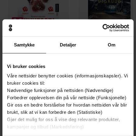
Samtykke
Detaljer
Om
129,-
129,-
Minnesota
Utskudd
Jo Nesbø
Jørn Lier Horst
Vi bruker cookies
EBOK
EBOK
Våre nettsider benytter cookies (informasjonskapsler). Vi
bruker cookies til:
Nødvendige funksjoner på nettsiden (Nødvendige)
Forbedrer opplevelsen din på vår nettside (Funksjonelle)
An addictive cosy mystery set in the
Undertittel
Gir oss en bedre forståelse for hvordan nettsiden vår blir
English countryside
brukt, slik at vi kan forbedre den (Statistiske)
Gjør det mulig for oss å vise deg relevante produkter,
Lesley Cookman
(forfatter),
Patience
Forfattere
kampanjer og tilbud (Markedsføring)
Tomlinson
(innleser)