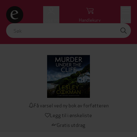
Logg inn
Handlekurv
Meny
Få varsel ved ny bok av forfatteren
Legg til i ønskeliste
Gratis utdrag