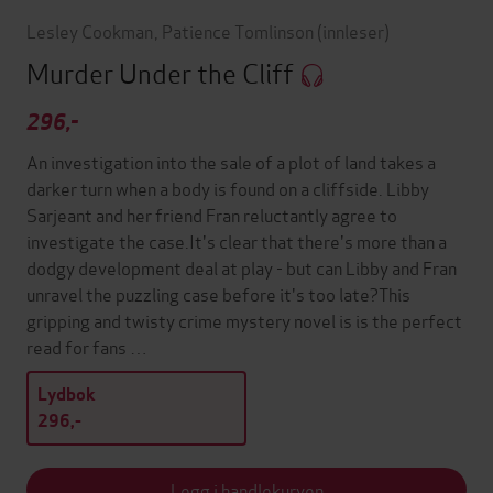
Lesley Cookman
,
Patience Tomlinson
(innleser)
Murder Under the Cliff
296,-
An investigation into the sale of a plot of land takes a
darker turn when a body is found on a cliffside. Libby
Sarjeant and her friend Fran reluctantly agree to
investigate the case.It's clear that there's more than a
dodgy development deal at play - but can Libby and Fran
unravel the puzzling case before it's too late?This
gripping and twisty crime mystery novel is is the perfect
read for fans …
Lydbok
296,-
Legg i handlekurven