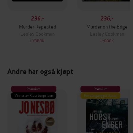
236,-
236,-
Murder Repeated
Murder on the Edge
Lesley Cookman
Lesley Cookman
LYDBOK
LYDBOK
Andre har også kjøpt
Premium
Premium
Vinner av Rivertonprisen
Første gang på tilbud