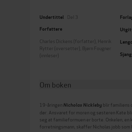
Del 3
Undertittel
Forla
Forfattere
Utgit
Charles Dickens
(forfatter),
Henrik
Leng
Rytter
(oversetter),
Bjørn Fougner
Sjang
(innleser)
Om boken
19-åringen
blir familiens
Nicholas Nickleby
dør. Ansvaret for moren og søsteren Kate bli
seg at familieformuen er borte. Onkelen, en 
forretningsmann, skaffer Nicholas jobb som l