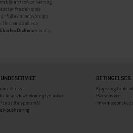
om blir en trofast venn og
g søster fra den onde
 er full av minneverdige
 Her har du alle de
-eventyr.
Charles Dickens
KUNDESERVICE
BETINGELSER
ontakt oss
Kjøps- og bruksvi
lik leser du ebøker og lydbøker
Personvern
fte stilte spørsmål
Informasjonskaps
elvpublisering