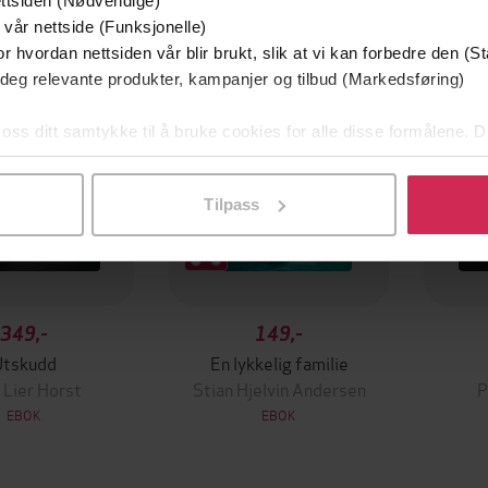
ttsiden (Nødvendige)
mium
Premium
 vår nettside (Funksjonelle)
g på tilbud
r hvordan nettsiden vår blir brukt, slik at vi kan forbedre den (St
 deg relevante produkter, kampanjer og tilbud (Markedsføring)
 oss ditt samtykke til å bruke cookies for alle disse formålene. D
l ved å klikke på «Tilpass». Du kan når som helst trekke tilbake
Tilpass
349,-
149,-
Utskudd
En lykkelig familie
 Lier Horst
Stian Hjelvin Andersen
P
EBOK
EBOK