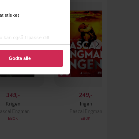
atistiske)
u kan også tilpasse ditt
 eller endre ditt samtykke.
Godta alle
349,-
249,-
Krigen
Ingen
ascal Engman
Pascal Engman
EBOK
EBOK