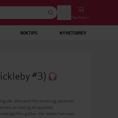
Logg inn
Handlekurv
BOKTIPS
NYHETSBREV
ickleby #3)
elig dør. Ansvaret for moren og søsteren
nkelen, en kald og skruppelløs
anskeligstilte gutter. Her møter han noen