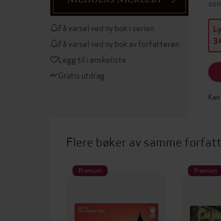
som
Få varsel ved ny bok i serien
L
34
Få varsel ved ny bok av forfatteren
Legg til i ønskeliste
Gratis utdrag
Kan 
Flere bøker av samme forfat
Premium
Premium