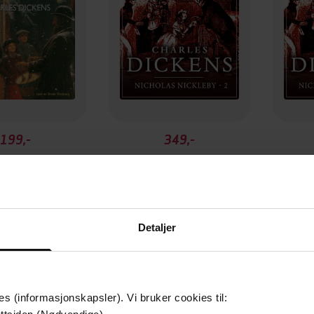
199,-
349,-
lefortelling
Nicholas Nickleby
Ni
les Dickens
Charles Dickens
C
LYDBOK
LYDBOK
Detaljer
es (informasjonskapsler). Vi bruker cookies til: