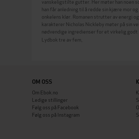
vanskeligstilte gutter. Her møter han noen s
han får anledning til å redde sin kjære mor o
onkelens klør. Romanen strutter av energi og
karakterer Nicholas Nickleby møter på sin vei.
nødvendige ingredienser for et virkelig godt
Lydbok tre av fem,
OM OSS
Om Ebok.no
K
Ledige stillinger
S
Følg oss på Facebook
O
Følg oss på Instagram
S