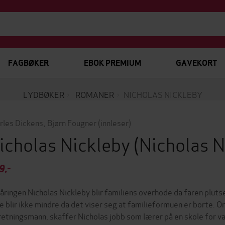
FAGBØKER
EBOK PREMIUM
GAVEKORT
LYDBØKER
ROMANER
NICHOLAS NICKLEBY
rles Dickens
,
Bjørn Fougner
(innleser)
icholas Nickleby
(Nicholas N
9,-
åringen Nicholas Nickleby blir familiens overhode da faren pluts
e blir ikke mindre da det viser seg at familieformuen er borte. O
retningsmann, skaffer Nicholas jobb som lærer på en skole for v