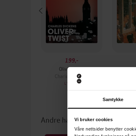
199,-
Oliver Twist
En ju
Charles Dickens
Char
LYDBOK
Samtykke
Andre har også kjøpt
Vi bruker cookies
Våre nettsider benytter cooki