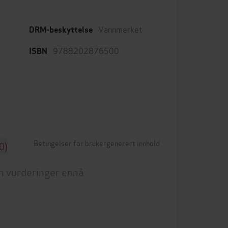
Vannmerket
DRM-beskyttelse
9788202876500
ISBN
Betingelser for brukergenerert innhold
0)
n vurderinger ennå