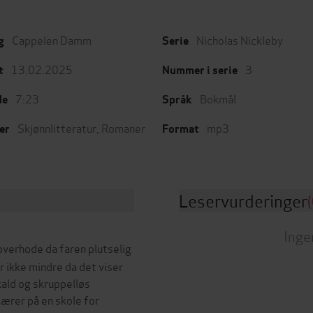
Cappelen Damm
Nicholas Nickleby
g
Serie
13.02.2025
3
t
Nummer i serie
7:23
Bokmål
de
Språk
Skjønnlitteratur
,
Romaner
mp3
er
Format
Leservurderinger
(
Inge
 overhode da faren plutselig
r ikke mindre da det viser
kald og skruppelløs
ærer på en skole for