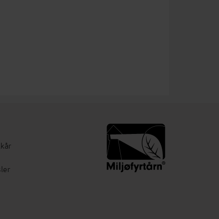
lkår
ler