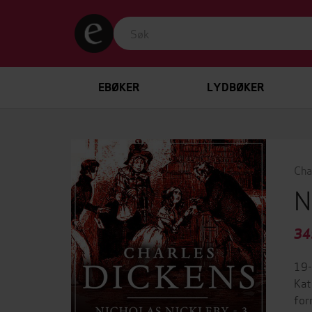
EBØKER
LYDBØKER
Cha
N
34
19-
Kat
for