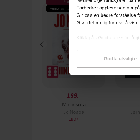
Nødvendige funksjoner på ne
Premium
Pre
Forbedrer opplevelsen din på
Vinner av Rivertonprisen
Første gan
Gir oss en bedre forståelse fo
Gjør det mulig for oss å vise
Klikk på «Godta alle» for å gi
samtykke til spesifikke formå
Godta utvalgte
199,-
Minnesota
Jo Nesbø
Jørn
EBOK