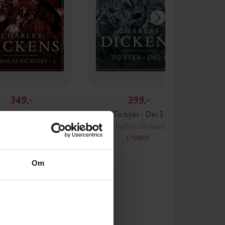
349,-
399,-
cholas Nickleby
To byer - Del 1
harles Dickens
Charles Dickens
LYDBOK
LYDBOK
Om