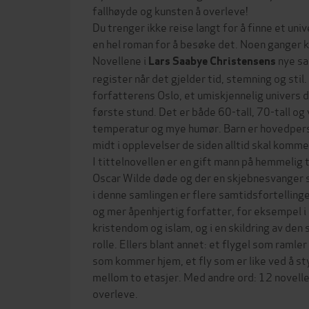
fallhøyde og kunsten å overleve!
Du trenger ikke reise langt for å finne et uni
en hel roman for å besøke det. Noen ganger k
Novellene i
nye sa
Lars Saabye Christensens
register når det gjelder tid, stemning og stil.
forfatterens Oslo, et umiskjennelig univers de
første stund. Det er både 60-tall, 70-tall og 
temperatur og mye humør. Barn er hovedperso
midt i opplevelser de siden alltid skal komme 
I tittelnovellen er en gift mann på hemmelig tur
Oscar Wilde døde og der en skjebnesvanger s
i denne samlingen er flere samtidsfortellinge
og mer åpenhjertig forfatter, for eksempel 
kristendom og islam, og i en skildring av den
rolle. Ellers blant annet: et flygel som ramle
som kommer hjem, et fly som er like ved å st
mellom to etasjer. Med andre ord: 12 novelle
overleve.