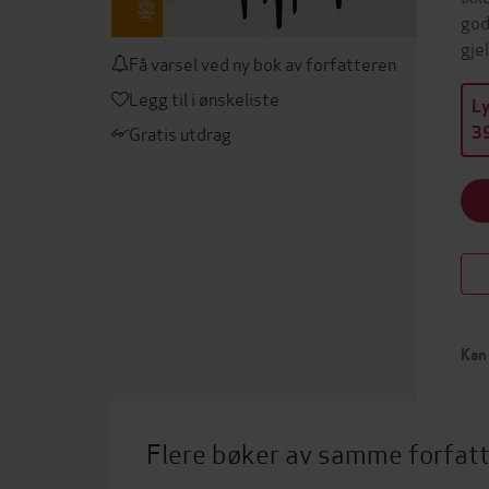
god
gje
Få varsel ved ny bok av forfatteren
Legg til i ønskeliste
L
Gratis utdrag
39
Kan 
Flere bøker av samme forfat