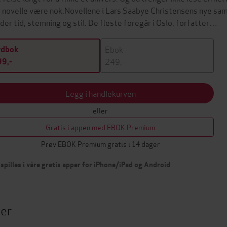
 novelle være nok.Novellene i Lars Saabye Christensens nye saml
lder tid, stemning og stil. De fleste foregår i Oslo, forfatter…
Ebok
ydbok
249,-
9,-
Legg i handlekurven
eller
Gratis i appen med EBOK Premium
Prøv EBOK Premium gratis i 14 dager
spilles i våre gratis apper for iPhone/iPad og Android
ter