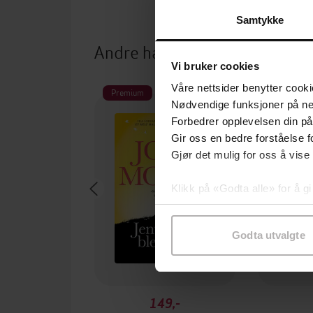
Samtykke
Andre har også kjøpt
Vi bruker cookies
Våre nettsider benytter cooki
Premium
Nødvendige funksjoner på ne
Forbedrer opplevelsen din på
Gir oss en bedre forståelse fo
Gjør det mulig for oss å vise
Klikk på «Godta alle» for å gi
samtykke til spesifikke formå
Godta utvalgte
149,-