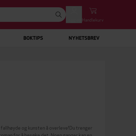
Logg inn
Handlekurv
BOKTIPS
NYHETSBREV
 fallhøyde og kunsten å overleve!Du trenger
el roman for å besøke det. Noen ganger kan en