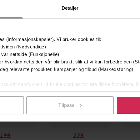
Detaljer
es (informasjonskapsler). Vi bruker cookies til:
ttsiden (Nødvendige)
 vår nettside (Funksjonelle)
r hvordan nettsiden vår blir brukt, slik at vi kan forbedre den (St
 deg relevante produkter, kampanjer og tilbud (Markedsføring)
 oss ditt samtykke til å bruke cookies for alle disse formålene. D
l ved å klikke på «Tilpass». Du kan når som helst trekke tilbake
Tilpass
199,-
229,-