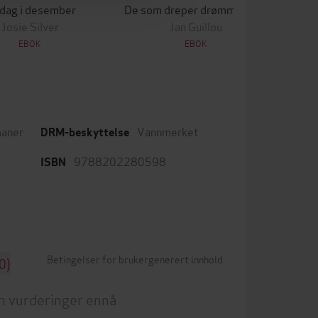
 dag i desember
De som dreper drømmer, sover aldri
Lek
Josie Silver
Jan Guillou
EBOK
EBOK
aner
Vannmerket
DRM-beskyttelse
9788202280598
ISBN
Betingelser for brukergenerert innhold
0)
n vurderinger ennå