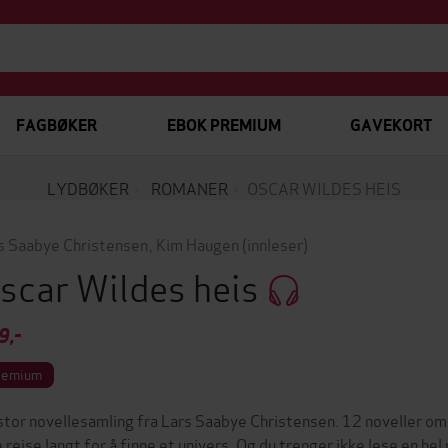
FAGBØKER
EBOK PREMIUM
GAVEKORT
LYDBØKER
ROMANER
OSCAR WILDES HEIS
s Saabye Christensen
,
Kim Haugen
(innleser)
scar Wildes heis
9,-
remium
stor novellesamling fra Lars Saabye Christensen. 12 noveller om
e reise langt for å finne et univers. Og du trenger ikke lese en h