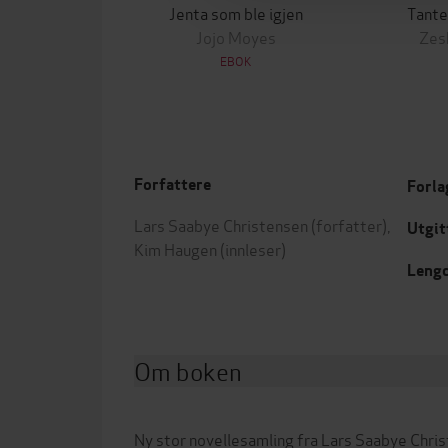
Jenta som ble igjen
Tante
Jojo Moyes
Zes
EBOK
Forfattere
Forla
Lars Saabye Christensen
(forfatter),
Utgit
Kim Haugen
(innleser)
Leng
Om boken
Ny stor novellesamling fra Lars Saabye Chri