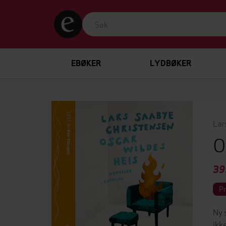
EBØKER
LYDBØKER
Lar
O
39
P
Ny 
ikk