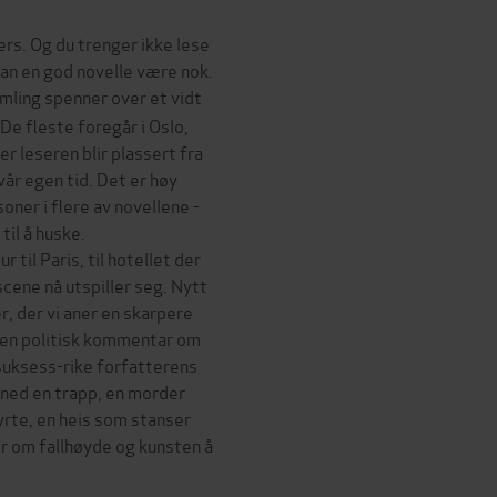
vers. Og du trenger ikke lese
an en god novelle være nok.
mling spenner over et vidt
 De fleste foregår i Oslo,
r leseren blir plassert fra
vår egen tid. Det er høy
ner i flere av novellene -
til å huske.
 til Paris, til hotellet der
cene nå utspiller seg. Nytt
r, der vi aner en skarpere
i en politisk kommentar om
 suksess-rike forfatterens
r ned en trapp, en morder
yrte, en heis som stanser
r om fallhøyde og kunsten å