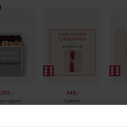
399,-
449,-
ye reglene
Kjøkken
bye Christensen
Lars Saabye Christensen
Lars 
LYDBOK
LYDBOK