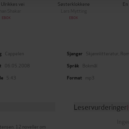
 Ulrikkes vei
Søsterklokkene
En
han Shakar
Lars Mytting
EBOK
EBOK
Cappelen
Skjønnlitteratur
,
Rom
g
Sjanger
06.05.2008
Bokmål
t
Språk
5:43
mp3
de
Format
Leservurderinger
(
Inge
stensen. 12 noveller om