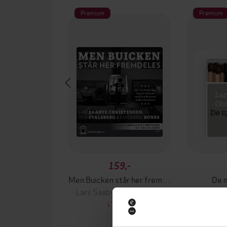
Premium
Premium
159,-
Men Buicken står her fremdeles
De n
Lars Saabye Christensen
Lars Saa
LYDBOK