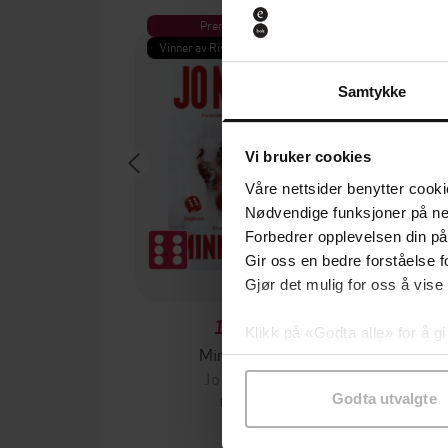
Premium
Pre
Vinner av Rivertonprisen
Første gan
Samtykke
Vi bruker cookies
Våre nettsider benytter cooki
Nødvendige funksjoner på ne
Forbedrer opplevelsen din på
Gir oss en bedre forståelse fo
Gjør det mulig for oss å vise
199,-
Klikk på «Godta alle» for å gi
Minnesota
samtykke til spesifikke formå
Jo Nesbø
Jørn
Godta utvalgte
EBOK