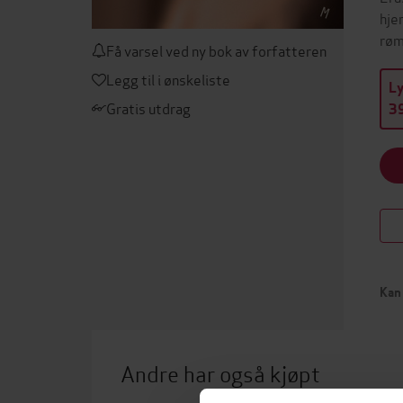
hje
røm
Få varsel ved ny bok av forfatteren
Legg til i ønskeliste
L
Gratis utdrag
39
Kan 
Andre har også kjøpt