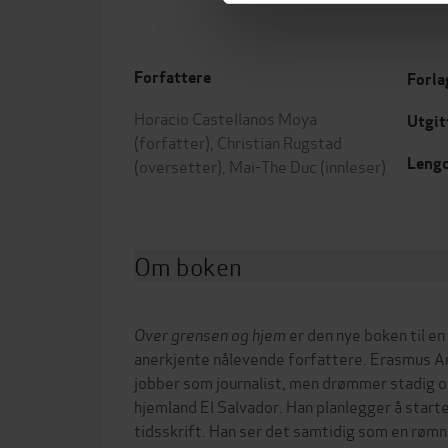
Forfattere
Forla
Horacio Castellanos Moya
Utgit
(forfatter),
Christian Rugstad
Leng
(oversetter),
Mai-The Duc
(innleser)
Om boken
Over grensen og hjem
er den nye boken til e
anerkjente nålevende forfattere. Erasmus Ar
jobber som journalist, men drømmer stadig om
hjemland El Salvador. Han planlegger å starte 
tidsskrift. Han ser det samtidig som en rømn