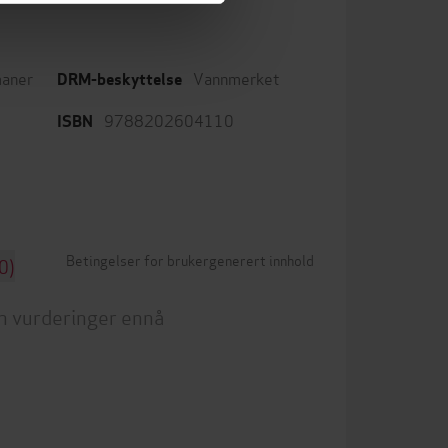
aner
Vannmerket
DRM-beskyttelse
9788202604110
ISBN
Betingelser for brukergenerert innhold
0)
n vurderinger ennå