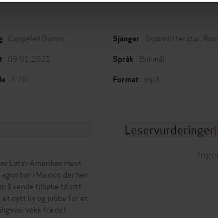
Cappelen Damm
Skjønnlitteratur
,
Rom
g
Sjanger
09.01.2021
Bokmål
t
Språk
4:20
mp3
de
Format
Leservurderinger
(
Inge
n av Latin-Amerikas mest
agon bor i Mexico der han
 å vende tilbake til sitt
et nytt liv og jobbe for et
ingsvei vekk fra det