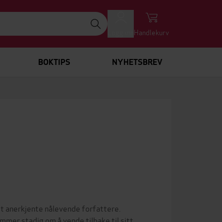
Logg inn
Handlekurv
BOKTIPS
NYHETSBREV
t anerkjente nålevende forfattere.
mmer stadig om å vende tilbake til sitt