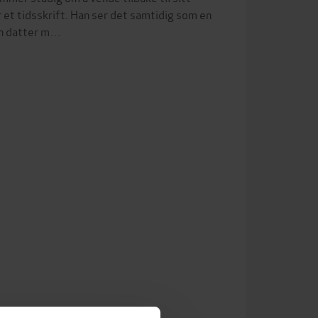
r et tidsskrift. Han ser det samtidig som en
 en datter m…