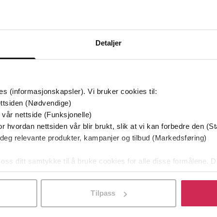
mium
Premium
g på tilbud
Detaljer
es (informasjonskapsler). Vi bruker cookies til:
ttsiden (Nødvendige)
 vår nettside (Funksjonelle)
r hvordan nettsiden vår blir brukt, slik at vi kan forbedre den (St
 deg relevante produkter, kampanjer og tilbud (Markedsføring)
349,-
149,-
 oss ditt samtykke til å bruke cookies for alle disse formålene. D
Utskudd
En lykkelig familie
l ved å klikke på «Tilpass». Du kan når som helst trekke tilbake
 Lier Horst
Stian Hjelvin Andersen
P
Tilpass
EBOK
EBOK