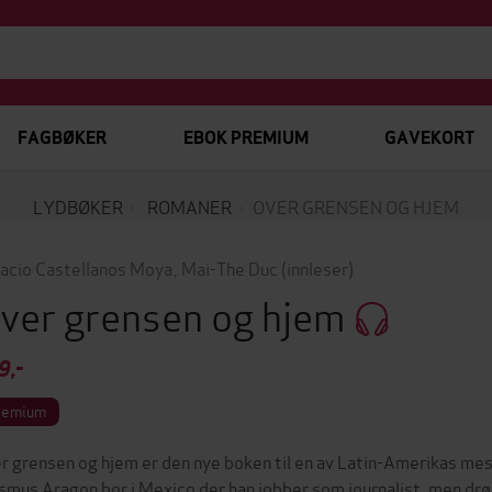
FAGBØKER
EBOK PREMIUM
GAVEKORT
LYDBØKER
ROMANER
OVER GRENSEN OG HJEM
acio Castellanos Moya
,
Mai-The Duc
(innleser)
ver grensen og hjem
9,-
remium
r grensen og hjem er den nye boken til en av Latin-Amerikas mes
smus Aragon bor i Mexico der han jobber som journalist, men drø