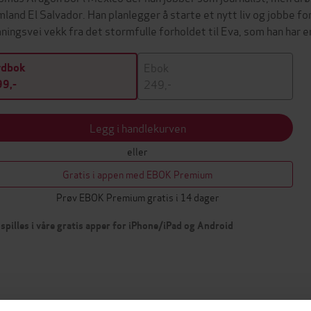
mland El Salvador. Han planlegger å starte et nytt liv og jobbe fo
ningsvei vekk fra det stormfulle forholdet til Eva, som han har
Ebok
ydbok
249,-
9,-
Legg i handlekurven
eller
Gratis i appen med EBOK Premium
Prøv EBOK Premium gratis i 14 dager
spilles i våre gratis apper for iPhone/iPad og Android