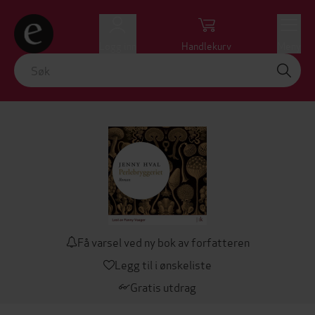
Logg inn
Handlekurv
Meny
Få varsel ved ny bok av forfatteren
Legg til i ønskeliste
Gratis utdrag