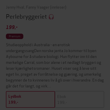
Jenny Hval
,
Fanny Vaager
(innleser)
Perlebryggeriet
199,-
Premium
Studieopphold i Australia - en erotisk
undergangssangDen norske jenta Jo kommer til byen
Aybourne for å studere biologi. Hun flytter inn til den
merkelige Carral, som bor alene i et nedlagt bryggeri og
leser kjærlighetsromaner. Huset viser seg å leve sitt
eget liv, preget av forråtnelse og gjæring, og umerkelig
begynner de to kvinnenes liv å gli over i hverandre. En dag
går det for langt, og virk…
Ebok
Lydbok
199,-
199,-