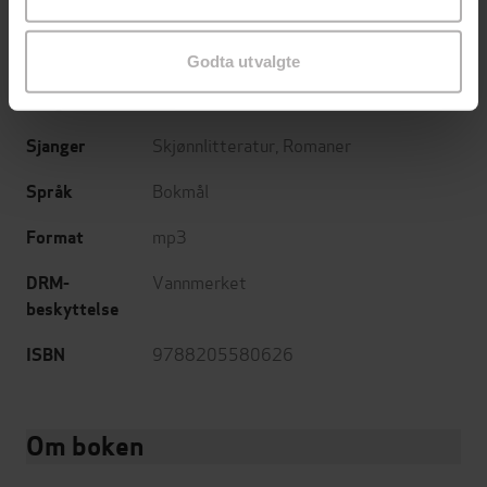
Kolon
Forlag
22.11.2022
Utgitt
Godta utvalgte
3:29
Lengde
Skjønnlitteratur
,
Romaner
Sjanger
Bokmål
Språk
mp3
Format
Vannmerket
DRM-
beskyttelse
9788205580626
ISBN
Om boken