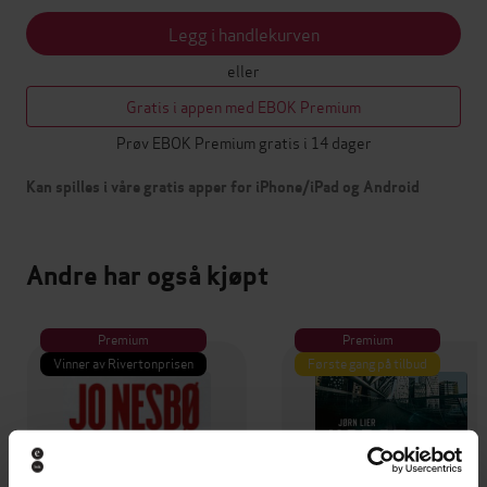
Legg i handlekurven
eller
Gratis i appen med EBOK Premium
Prøv EBOK Premium gratis i 14 dager
Kan spilles i våre gratis apper for iPhone/iPad og Android
Andre har også kjøpt
Premium
Premium
Vinner av Rivertonprisen
Første gang på tilbud