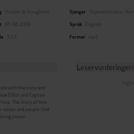
Hodder & Stoughton
Skjønnlitteratur
,
Rom
g
Sjanger
05.06.2006
English
t
Språk
3:03
mp3
de
Format
Leservurderinger
(
Inge
old with the irony and
nne Elliot and Captain
fore. The story of how
se values and people that
uring power.