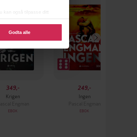
u kan også tilpasse ditt
 eller endre ditt samtykke.
Godta alle
349,-
249,-
Krigen
Ingen
ascal Engman
Pascal Engman
EBOK
EBOK