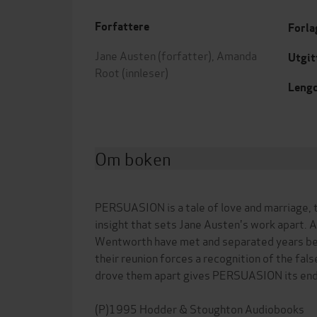
Forfattere
Forla
Jane Austen
(forfatter),
Amanda
Utgit
Root
(innleser)
Leng
Om boken
PERSUASION is a tale of love and marriage, t
insight that sets Jane Austen's work apart. A
Wentworth have met and separated years be
their reunion forces a recognition of the fal
drove them apart gives PERSUASION its end