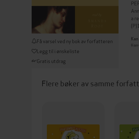
PER
Ann
a r
(P)
Kan 
Få varsel ved ny bok av forfatteren
Kan
Legg til i ønskeliste
Gratis utdrag
Flere bøker av samme forfat