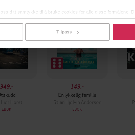
g på tilbud
 oss ditt samtykke til å bruke cookies for alle disse formålene. D
l ved å klikke på «Tilpass». Du kan når som helst trekke tilbake
Tilpass
349,-
149,-
Utskudd
En lykkelig familie
 Lier Horst
Stian Hjelvin Andersen
P
EBOK
EBOK