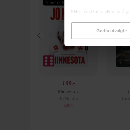
Vinner av Rivertonprisen
Første gan
Klikk på «Godta alle» for å gi
samtykke til spesifikke formå
Godta utvalgte
199,-
Minnesota
Jo Nesbø
Jørn
EBOK