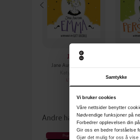
118,-
Jane Austen's Emma
Jane Aust
Katy Birchall
Nari
Samtykke
LYDBOK
Vi bruker cookies
Våre nettsider benytter cooki
Andre har også kjøpt
Nødvendige funksjoner på ne
Forbedrer opplevelsen din på
Gir oss en bedre forståelse fo
Premium
Pre
Gjør det mulig for oss å vise