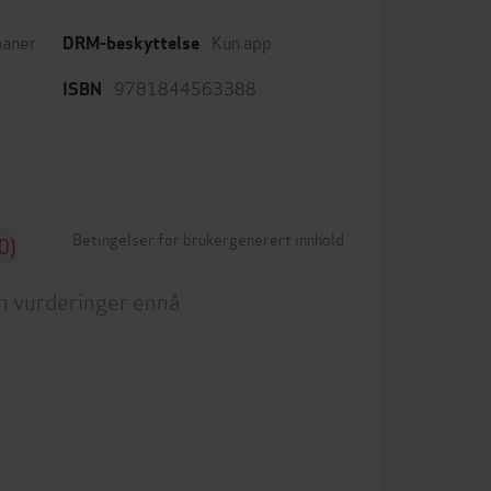
aner
Kun app
DRM-beskyttelse
9781844563388
ISBN
Betingelser for brukergenerert innhold
0)
n vurderinger ennå