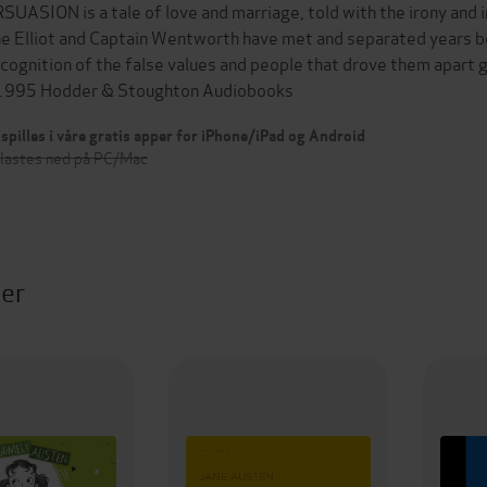
SUASION is a tale of love and marriage, told with the irony and 
e Elliot and Captain Wentworth have met and separated years be
ecognition of the false values and people that drove them apar
1995 Hodder & Stoughton Audiobooks
spilles i våre gratis apper for iPhone/iPad og Android
 lastes ned på PC/Mac
ter