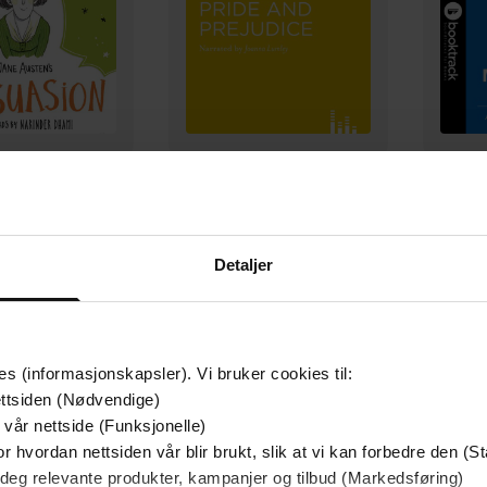
118,-
154,-
en's Persuasion
Pride And Prejudice
M
nder Dhami
Jane Austen
Detaljer
LYDBOK
LYDBOK
es (informasjonskapsler). Vi bruker cookies til:
ttsiden (Nødvendige)
 vår nettside (Funksjonelle)
r hvordan nettsiden vår blir brukt, slik at vi kan forbedre den (St
mium
Premium
 deg relevante produkter, kampanjer og tilbud (Markedsføring)