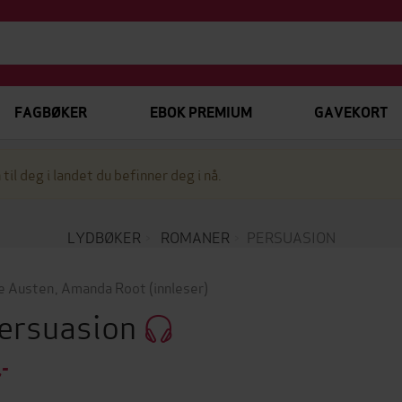
FAGBØKER
EBOK PREMIUM
GAVEKORT
 til deg i landet du befinner deg i nå.
LYDBØKER
ROMANER
PERSUASION
e Austen
,
Amanda Root
(innleser)
ersuasion
,-