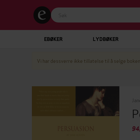
EBØKER
LYDBØKER
Vi har dessverre ikke tillatelse til å selge boken
Jan
P
94