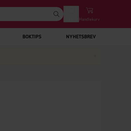
Logg inn
Handlekurv
BOKTIPS
NYHETSBREV
Lukk
×