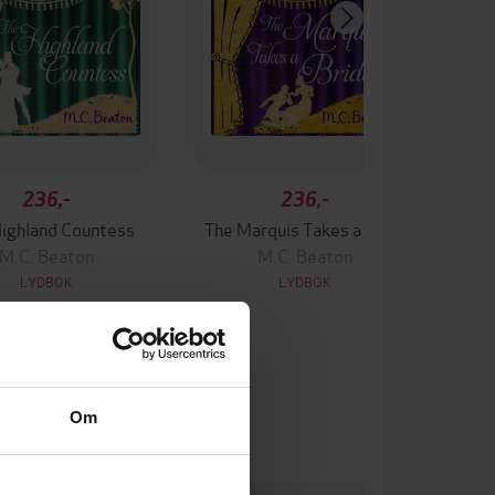
236,-
236,-
Highland Countess
The Marquis Takes a Bride
M.C. Beaton
M.C. Beaton
LYDBOK
LYDBOK
Om