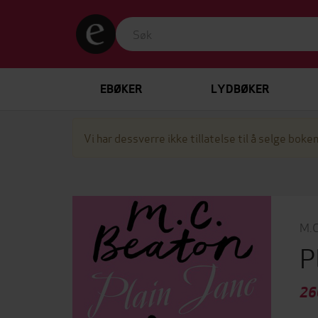
EBØKER
LYDBØKER
Vi har dessverre ikke tillatelse til å selge boken
M.C
P
26