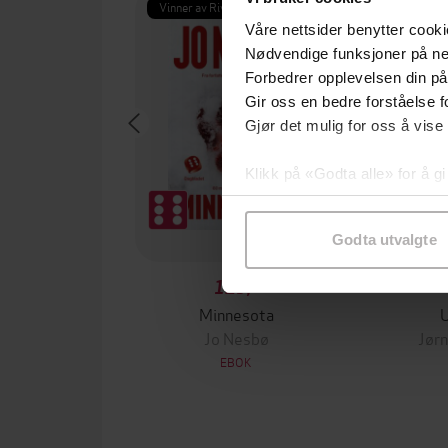
Vinner av Rivertonprisen
Første gan
Våre nettsider benytter cooki
Nødvendige funksjoner på ne
Forbedrer opplevelsen din på
Gir oss en bedre forståelse fo
Gjør det mulig for oss å vise
Klikk på «Godta alle» for å gi
samtykke til spesifikke formå
Godta utvalgte
129,-
Minnesota
Jo Nesbø
Jørn
EBOK