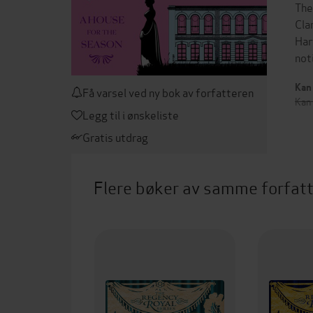
The
Cla
Har
not
Kan 
Få varsel ved ny bok av forfatteren
Kan
Legg til i ønskeliste
Gratis utdrag
Flere bøker av samme forfat