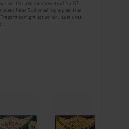
ries. It's up to the servants of No. 67
s beautiful as Euphemia!' sighs plain Jane
 Tregarthan might notice her... as she has
at…