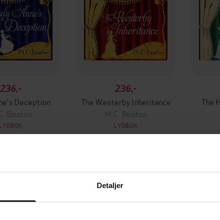
236,-
236,-
ne's Deception
The Westerby Inheritance
The 
C. Beaton
M.C. Beaton
LYDBOK
LYDBOK
Detaljer
mium
Premium