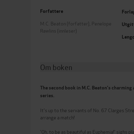
Forfattere
Forla
M.C. Beaton
(forfatter),
Penelope
Utgit
Rawlins
(innleser)
Leng
Om boken
The second book in M.C. Beaton's charming 
series.
It's up to the servants of No. 67 Clarges Str
arrange a match!
'Oh, to be as beautiful as Euphemia!' sighs pl