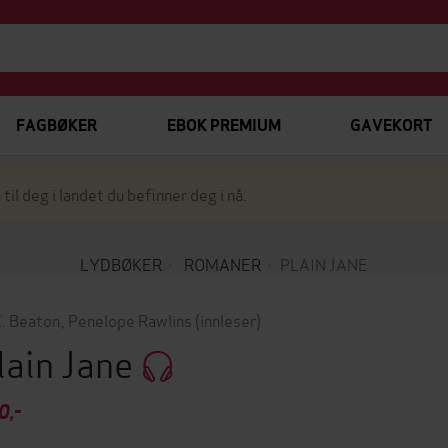
FAGBØKER
EBOK PREMIUM
GAVEKORT
 til deg i landet du befinner deg i nå.
LYDBØKER
ROMANER
PLAIN JANE
. Beaton
,
Penelope Rawlins
(innleser)
lain Jane
0,-