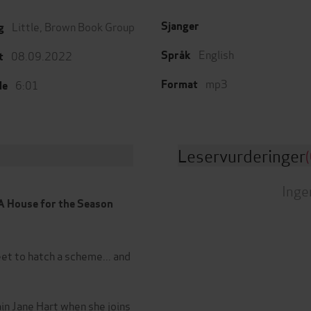
Little, Brown Book Group
Sjanger
g
English
08.09.2022
Språk
t
mp3
6:01
Format
de
Leservurderinger
(
Inge
A House for the Season
eet to hatch a scheme... and
ain Jane Hart when she joins