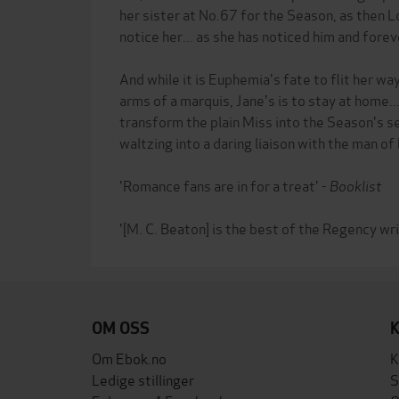
her sister at No.67 for the Season, as then 
notice her... as she has noticed him and forev
And while it is Euphemia's fate to flit her wa
arms of a marquis, Jane's is to stay at home..
transform the plain Miss into the Season's s
waltzing into a daring liaison with the man o
'Romance fans are in for a treat' -
Booklist
'[M. C. Beaton] is the best of the Regency wri
OM OSS
Om Ebok.no
K
Ledige stillinger
S