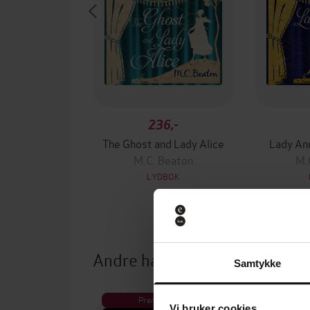
236,-
The Ghost and Lady Alice
Lady An
M.C. Beaton
M.
LYDBOK
Andre har også kjøpt
Samtykke
Premium
Pre
Vi bruker cookies