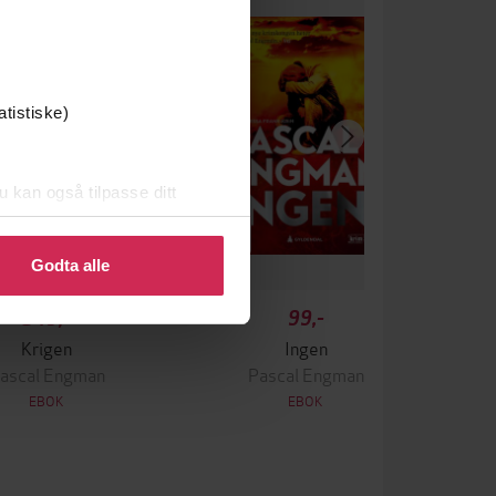
atistiske)
u kan også tilpasse ditt
 eller endre ditt samtykke.
Godta alle
349,-
99,-
Krigen
Ingen
ascal Engman
Pascal Engman
EBOK
EBOK