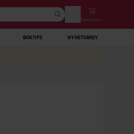
Logg inn
Handlekurv
BOKTIPS
NYHETSBREV
Lukk
×