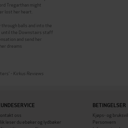
Lord Tregarthan might
er lost her heart.
y through balls and into the
. until the Downstairs staff
ensation and send her
f her dreams
ters' -
Kirkus Reviews
KUNDESERVICE
BETINGELSER
ontakt oss
Kjøps- og bruksvi
lik leser du ebøker og lydbøker
Personvern