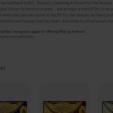
 second book in M.C. Beaton's charming A House for the Season se
rges Street to hatch a scheme... and arrange a match!'Oh, to be a
t when she joins her sister at No.67 for the Season, as then Lord
iced him and forever lost her heart. And while it is Euphemia's f
spilles i våre gratis apper for iPhone/iPad og Android
 lastes ned på PC/Mac
ter