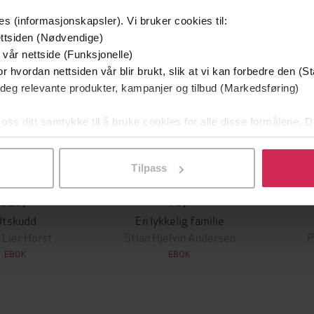
g på tilbud
es (informasjonskapsler). Vi bruker cookies til:
ttsiden (Nødvendige)
 vår nettside (Funksjonelle)
r hvordan nettsiden vår blir brukt, slik at vi kan forbedre den (St
 deg relevante produkter, kampanjer og tilbud (Markedsføring)
 oss ditt samtykke til å bruke cookies for alle disse formålene. D
l ved å klikke på «Tilpass». Du kan når som helst trekke tilbake
Tilpass
129,-
79,-
Utskudd
En lykkelig familie
 Lier Horst
Stian Hjelvin Andersen
P
EBOK
EBOK