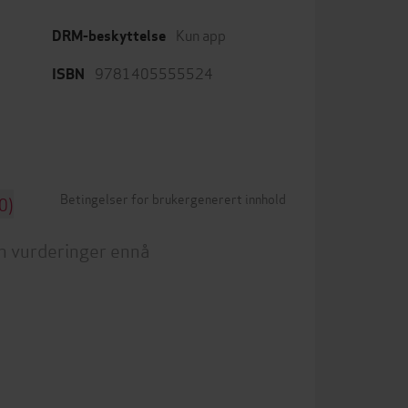
Kun app
DRM-beskyttelse
9781405555524
ISBN
Betingelser for brukergenerert innhold
0)
n vurderinger ennå