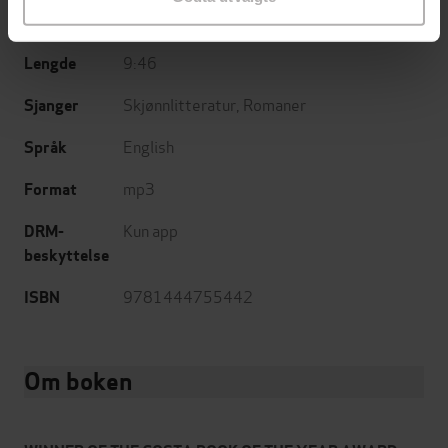
29.03.2012
Utgitt
9:46
Lengde
Skjønnlitteratur
,
Romaner
Sjanger
English
Språk
mp3
Format
Kun app
DRM-
beskyttelse
9781444755442
ISBN
Om boken