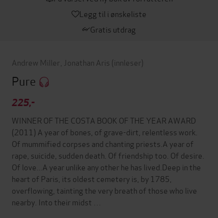
Legg til i ønskeliste
Gratis utdrag
Andrew Miller
,
Jonathan Aris
(innleser)
Pure
225,-
WINNER OF THE COSTA BOOK OF THE YEAR AWARD
(2011) A year of bones, of grave-dirt, relentless work.
Of mummified corpses and chanting priests.A year of
rape, suicide, sudden death. Of friendship too. Of desire.
Of love...A year unlike any other he has lived.Deep in the
heart of Paris, its oldest cemetery is, by 1785,
overflowing, tainting the very breath of those who live
nearby. Into their midst …