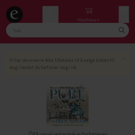
Logg inn
Handlekurv
Meny
Lu
×
Vi har dessverre ikke tillatelse til å selge boken til
deg i landet du befinner deg i nå.
Få varsel ved ny bok av forfatteren