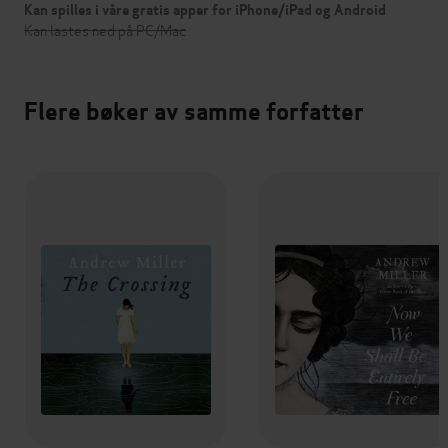
Kan spilles i våre gratis apper for iPhone/iPad og Android
Kan lastes ned på PC/Mac
Flere bøker av samme forfatter