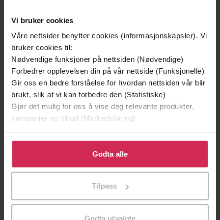
Vi bruker cookies
Våre nettsider benytter cookies (informasjonskapsler). Vi
bruker cookies til:
199,-
349,-
Nødvendige funksjoner på nettsiden (Nødvendige)
Minnesota
Utskudd
Forbedrer opplevelsen din på vår nettside (Funksjonelle)
Jo Nesbø
Jørn Lier Horst
Gir oss en bedre forståelse for hvordan nettsiden vår blir
EBOK
EBOK
brukt, slik at vi kan forbedre den (Statistiske)
Gjør det mulig for oss å vise deg relevante produkter,
kampanjer og tilbud (Markedsføring)
Klikk på «Godta alle» for å gi oss ditt samtykke til å
From the Booker shortlisted author of The
Undertittel
bruke cookies for alle disse formålene. Du kan også
Godta alle
Land in Winter
tilpasse ditt samtykke til spesifikke formål ved å klikke
Andrew Miller
(forfatter),
Jonathan Aris
på «Tilpass». Du kan når som helst trekke tilbake eller
Forfattere
Tilpass
(innleser)
endre ditt samtykke.
Sceptre
Forlag
Godta utvalgte