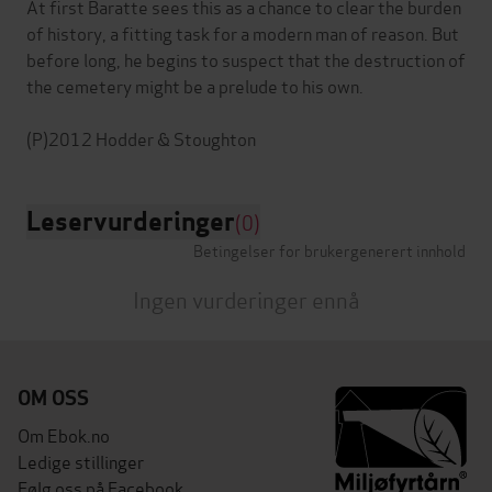
At first Baratte sees this as a chance to clear the burden
of history, a fitting task for a modern man of reason. But
before long, he begins to suspect that the destruction of
the cemetery might be a prelude to his own.
Leservurderinger
(0)
Betingelser for brukergenerert innhold
Ingen vurderinger ennå
OM OSS
Om Ebok.no
Ledige stillinger
Følg oss på Facebook