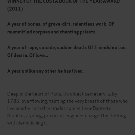
WINNER OF THE COSTA BOOK OF THE YEAR AWARD
(2011)
A year of bones, of grave-dirt, relentless work. Of
mummified corpses and chanting priests.
A year of rape, suicide, sudden death. Of friendship too.
Of desire. Of love...
A year unlike any other he has lived.
Deep in the heart of Paris, its oldest cemetery is, by
1785, overflowing, tainting the very breath of those who
live nearby. Into their midst comes Jean-Baptiste
Baratte, a young, provincial engineer charged by the king
with demolishing it.