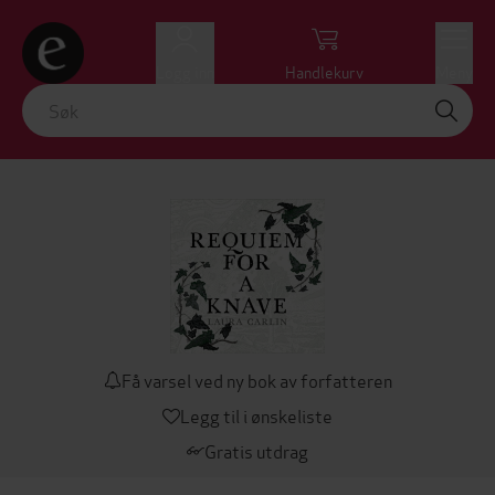
Logg inn
Handlekurv
Meny
Få varsel ved ny bok av forfatteren
Legg til i ønskeliste
Gratis utdrag