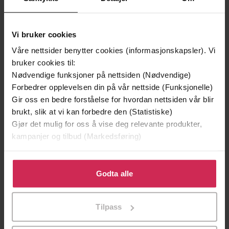
Vi bruker cookies
Våre nettsider benytter cookies (informasjonskapsler). Vi
bruker cookies til:
Nødvendige funksjoner på nettsiden (Nødvendige)
199,-
349,-
Forbedrer opplevelsen din på vår nettside (Funksjonelle)
Minnesota
Utskudd
Gir oss en bedre forståelse for hvordan nettsiden vår blir
Jo Nesbø
Jørn Lier Horst
brukt, slik at vi kan forbedre den (Statistiske)
EBOK
EBOK
Gjør det mulig for oss å vise deg relevante produkter,
kampanjer og tilbud (Markedsføring)
Klikk på «Godta alle» for å gi oss ditt samtykke til å
The new novel by the author of The
Undertittel
bruke cookies for alle disse formålene. Du kan også
Godta alle
Wicked Cometh
tilpasse ditt samtykke til spesifikke formål ved å klikke
på «Tilpass». Du kan når som helst trekke tilbake eller
Laura Carlin
(forfatter),
Joe Leat
Forfattere
Tilpass
endre ditt samtykke.
(innleser)