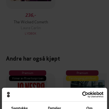
236,-
The Wicked Cometh
Laura Carlin
LYDBOK
Andre har også kjøpt
Premium
Premium
Vinner av Rivertonprisen
Første gang på tilbud
Samtykke
Detaljer
Om