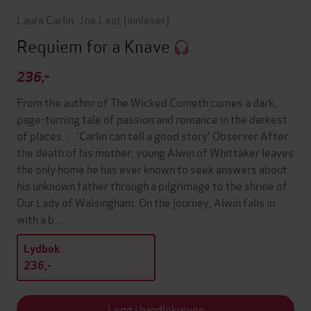
Laura Carlin
,
Joe Leat
(innleser)
Requiem for a Knave
236,-
From the author of The Wicked Cometh comes a dark,
page-turning tale of passion and romance in the darkest
of places. . . 'Carlin can tell a good story' Observer After
the death of his mother, young Alwin of Whittaker leaves
the only home he has ever known to seek answers about
his unknown father through a pilgrimage to the shrine of
Our Lady of Walsingham. On the journey, Alwin falls in
with a b…
Lydbok
236,-
Legg i handlekurven