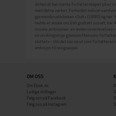
dithen at han mente forfatterskapet på et vis
med dette verket. Forholdet individ-samfunn 
gjennombruddsboken «Sult» (1890) og her. 
hadde et ønske om å bli godtatt sosialt, har 
sosiale ambisjoner, en annen «overlevelses»-
en utviklingslinje gjennom Hamsuns forfatter
sluttet» - slik det kan se ut som forfatteren le
OM OSS
Om Ebok.no
K
Ledige stillinger
S
Følg oss på Facebook
O
Følg oss på Instagram
S