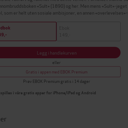
nnombruddsboken «Sult» (1890) og her. Men mens «Sult»-jeget ha
l, som er helt uten sosiale ambisjoner, en annen «overlevelses»-
Ebok
ydbok
149,-
9,-
Legg i handlekurven
eller
Gratis i appen med EBOK Premium
Prøv EBOK Premium gratis i 14 dager
spilles i våre gratis apper for iPhone/iPad og Android
ter