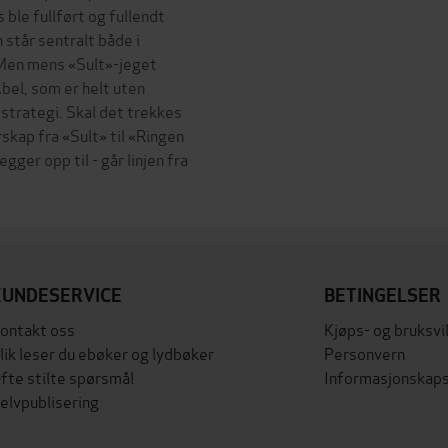
 ble fullført og fullendt
står sentralt både i
Men mens «Sult»-jeget
Abel, som er helt uten
strategi. Skal det trekkes
skap fra «Sult» til «Ringen
gger opp til - går linjen fra
KUNDESERVICE
BETINGELSER
ontakt oss
Kjøps- og bruksvi
lik leser du ebøker og lydbøker
Personvern
fte stilte spørsmål
Informasjonskaps
elvpublisering