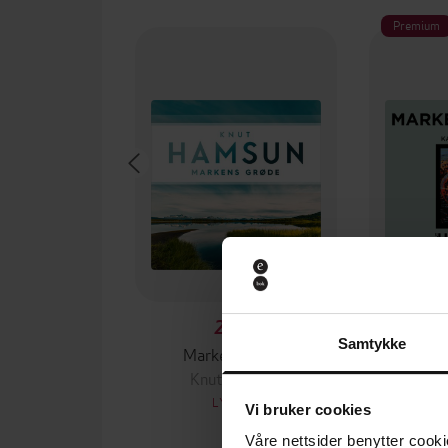
Premium
288,-
Samtykke
Markens grøde
Mar
Knut Hamsun
Kn
LYDBOK
Vi bruker cookies
Våre nettsider benytter cooki