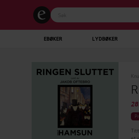
EBØKER
LYDBØKER
Knu
R
28
P
Tit
et 