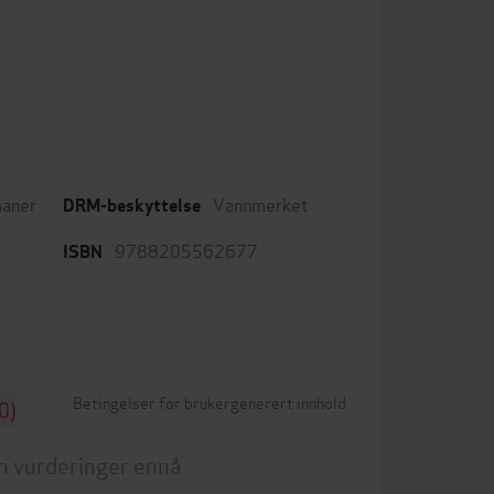
aner
Vannmerket
DRM-beskyttelse
9788205562677
ISBN
Betingelser for brukergenerert innhold
0)
n vurderinger ennå