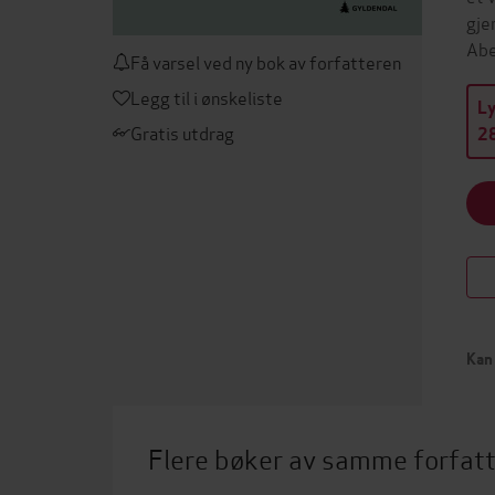
gje
Abe
Få varsel ved ny bok av forfatteren
Legg til i ønskeliste
L
Gratis utdrag
28
Kan 
Flere bøker av samme forfat