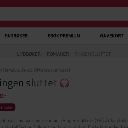
FAGBØKER
EBOK PREMIUM
GAVEKORT
LYDBØKER
ROMANER
RINGEN SLUTTET
t Hamsun
,
Jakob Oftebro
(innleser)
ingen sluttet
9,-
remium
telen på Hamsuns siste roman, «Ringen sluttet» (1936), kan tolk
vis ble fullført og fullendt med dette verket. Forholdet individ-s