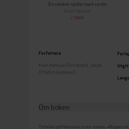
En vandrer spiller med sordin
Knut Hamsun
LYDBOK
Forfattere
Forla
Knut Hamsun
(forfatter),
Jakob
Utgit
Oftebro
(innleser)
Leng
Om boken
Tittelen på Hamsuns siste roman, «Ringen sl