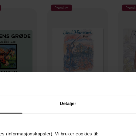
Premium
Premi
289,-
238,-
Detaljer
kens grøde
Pan
ut Hamsun
Knut Hamsun
LYDBOK
LYDBOK
es (informasjonskapsler). Vi bruker cookies til: