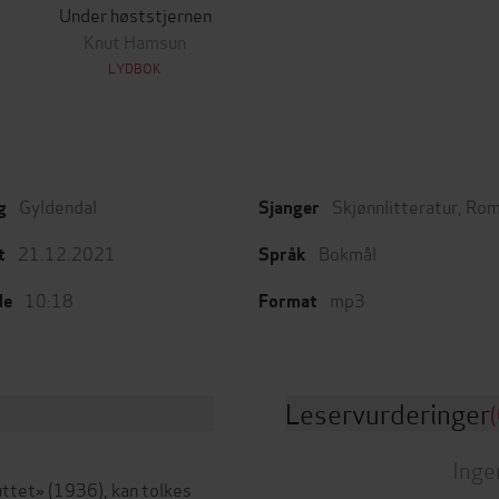
Under høststjernen
Knut Hamsun
LYDBOK
Gyldendal
Skjønnlitteratur
,
Rom
g
Sjanger
21.12.2021
Bokmål
t
Språk
10:18
mp3
de
Format
Leservurderinger
(
Inge
uttet» (1936), kan tolkes