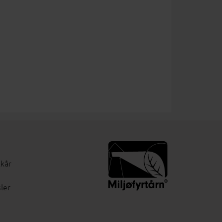
lkår
ler