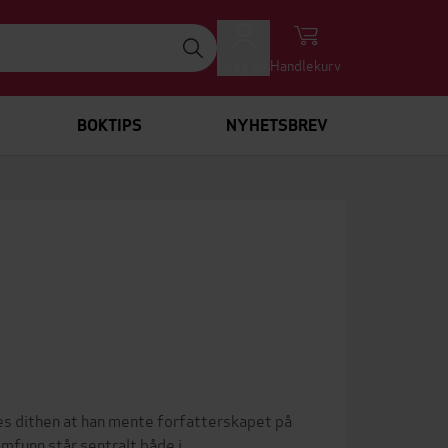
Logg inn
Handlekurv
BOKTIPS
NYHETSBREV
es dithen at han mente forfatterskapet på
amfunn står sentralt både i