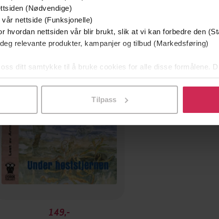
ttsiden (Nødvendige)
 vår nettside (Funksjonelle)
r hvordan nettsiden vår blir brukt, slik at vi kan forbedre den (St
 deg relevante produkter, kampanjer og tilbud (Markedsføring)
Premium
 oss ditt samtykke til å bruke cookies for alle disse formålene. D
l ved å klikke på «Tilpass». Du kan når som helst trekke tilbake
Tilpass
149,-