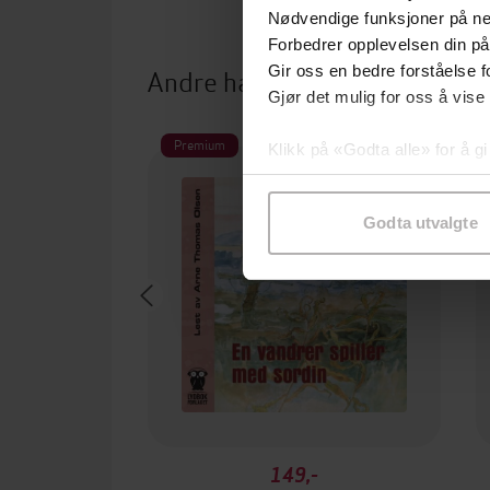
Nødvendige funksjoner på ne
Forbedrer opplevelsen din på
Andre har også kjøpt
Gir oss en bedre forståelse fo
Gjør det mulig for oss å vise
Premium
Klikk på «Godta alle» for å gi
samtykke til spesifikke formå
Godta utvalgte
149,-