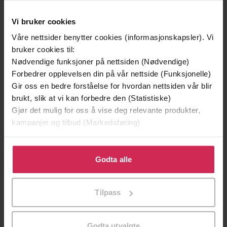
Vi bruker cookies
Våre nettsider benytter cookies (informasjonskapsler). Vi
bruker cookies til:
Nødvendige funksjoner på nettsiden (Nødvendige)
Forbedrer opplevelsen din på vår nettside (Funksjonelle)
Gir oss en bedre forståelse for hvordan nettsiden vår blir
brukt, slik at vi kan forbedre den (Statistiske)
169,-
399,-
Gjør det mulig for oss å vise deg relevante produkter,
Kniv
Bestselger
kampanjer og tilbud (Markedsføring)
Jo Nesbø
Pascal Engman
LYDBOK
LYDBOK
Klikk på «Godta alle» for å gi oss ditt samtykke til å
bruke cookies for alle disse formålene. Du kan også
Godta alle
tilpasse ditt samtykke til spesifikke formål ved å klikke
på «Tilpass». Du kan når som helst trekke tilbake eller
Konstabel Richard Weston fra Canadas
Tilpass
Undertittel
endre ditt samtykke.
kongelige ridende politi
Trygve Lund
(forfatter),
Ulf Gleditsch
Forfattere
Godta utvalgte