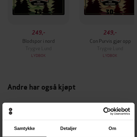
249,-
249,-
Blodspor i nord
Con Purvis gjør opp
Trygve Lund
Trygve Lund
LYDBOK
LYDBOK
Andre har også kjøpt
Samtykke
Detaljer
Om