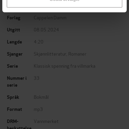
(oversetter),
Anderz Eide
(innleser)
Cappelen Damm
Forlag
08.05.2024
Utgitt
4:20
Lengde
Skjønnlitteratur
,
Romaner
Sjanger
Klassisk spenning fra villmarka
Serie
33
Nummer i
serie
Bokmål
Språk
mp3
Format
Vannmerket
DRM-
beskyttelse