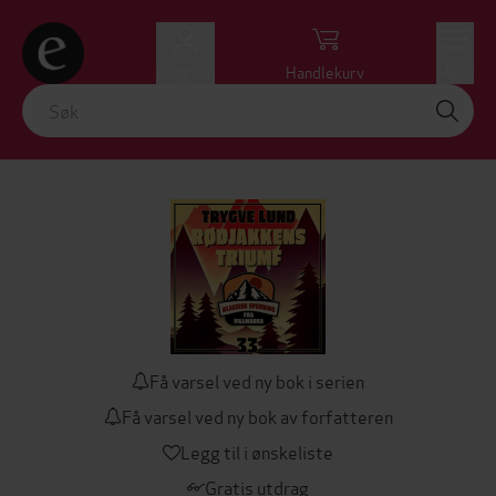
Logg inn
Handlekurv
Meny
Få varsel ved ny bok i serien
Få varsel ved ny bok av forfatteren
Legg til i ønskeliste
Gratis utdrag