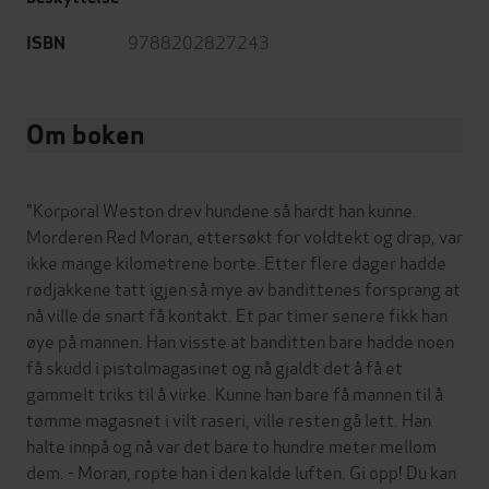
9788202827243
ISBN
Om boken
"Korporal Weston drev hundene så hardt han kunne.
Morderen Red Moran, ettersøkt for voldtekt og drap, var
ikke mange kilometrene borte. Etter flere dager hadde
rødjakkene tatt igjen så mye av bandittenes forsprang at
nå ville de snart få kontakt. Et par timer senere fikk han
øye på mannen. Han visste at banditten bare hadde noen
få skudd i pistolmagasinet og nå gjaldt det å få et
gammelt triks til å virke. Kunne han bare få mannen til å
tømme magasnet i vilt raseri, ville resten gå lett. Han
halte innpå og nå var det bare to hundre meter mellom
dem. - Moran, ropte han i den kalde luften. Gi opp! Du kan