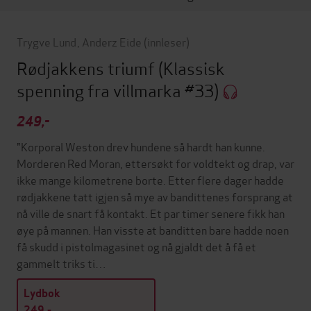
Trygve Lund
,
Anderz Eide
(innleser)
Rødjakkens triumf
(Klassisk
spenning fra villmarka #33)
249,-
"Korporal Weston drev hundene så hardt han kunne.
Morderen Red Moran, ettersøkt for voldtekt og drap, var
ikke mange kilometrene borte. Etter flere dager hadde
rødjakkene tatt igjen så mye av bandittenes forsprang at
nå ville de snart få kontakt. Et par timer senere fikk han
øye på mannen. Han visste at banditten bare hadde noen
få skudd i pistolmagasinet og nå gjaldt det å få et
gammelt triks ti…
Lydbok
249,-