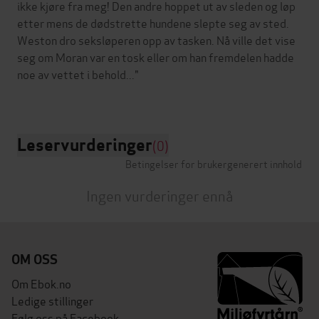
ikke kjøre fra meg! Den andre hoppet ut av sleden og løp
etter mens de dødstrette hundene slepte seg av sted.
Weston dro seksløperen opp av tasken. Nå ville det vise
seg om Moran var en tosk eller om han fremdelen hadde
noe av vettet i behold..."
Leservurderinger
(0)
Betingelser for brukergenerert innhold
Ingen vurderinger ennå
OM OSS
Om Ebok.no
Ledige stillinger
Følg oss på Facebook