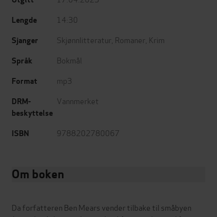
14:30
Lengde
Skjønnlitteratur
,
Romaner
,
Krim
Sjanger
Bokmål
Språk
mp3
Format
Vannmerket
DRM-
beskyttelse
9788202780067
ISBN
Om boken
Da forfatteren Ben Mears vender tilbake til småbyen