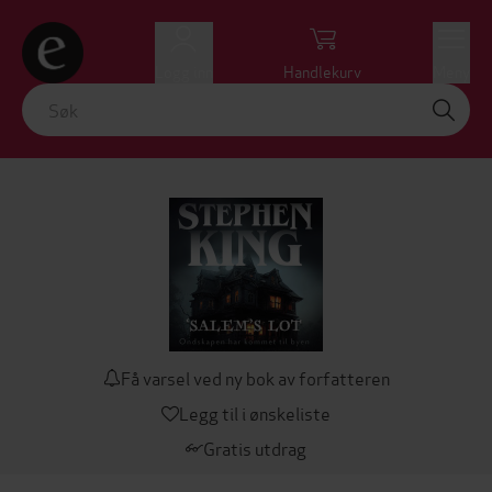
Logg inn
Handlekurv
Meny
Få varsel ved ny bok av forfatteren
Legg til i ønskeliste
Gratis utdrag