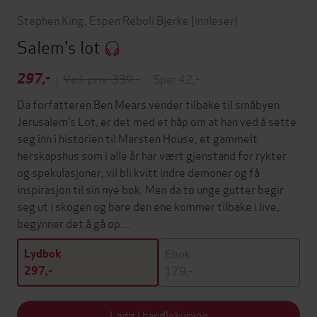
Stephen King
,
Espen Reboli Bjerke
(innleser)
Salem's lot
297,-
|
Veil. pris: 339,-
|
Spar 42,-
Da forfatteren Ben Mears vender tilbake til småbyen
Jerusalem’s Lot, er det med et håp om at han ved å sette
seg inn i historien til Marsten House, et gammelt
herskapshus som i alle år har vært gjenstand for rykter
og spekulasjoner, vil bli kvitt indre demoner og få
inspirasjon til sin nye bok. Men da to unge gutter begir
seg ut i skogen og bare den ene kommer tilbake i live,
begynner det å gå op…
Ebok
Lydbok
179,-
297,-
Legg i handlekurven