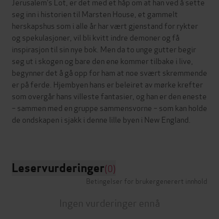
Jerusalem’s Lot, er det med et håp om at han ved å sette
seg inn i historien til Marsten House, et gammelt
herskapshus som i alle år har vært gjenstand for rykter
og spekulasjoner, vil bli kvitt indre demoner og få
inspirasjon til sin nye bok. Men da to unge gutter begir
seg ut i skogen og bare den ene kommer tilbake i live,
begynner det å gå opp for ham at noe svært skremmende
er på ferde. Hjembyen hans er beleiret av mørke krefter
som overgår hans villeste fantasier, og han er den eneste
– sammen med en gruppe sammensvorne – som kan holde
de ondskapen i sjakk i denne lille byen i New England.
Leservurderinger
(0)
Betingelser for brukergenerert innhold
Ingen vurderinger ennå