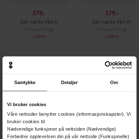
379,-
379,-
Det mørke tårn II
Det mørke tårn III
Stephen King
Stephen King
LYDBOK
LYDBOK
Andre har også kjøpt
Samtykke
Detaljer
Om
Vinner av Rivertonprisen
Første gang på tilbud
Vi bruker cookies
Våre nettsider benytter cookies (informasjonskapsler). Vi
bruker cookies til:
Nødvendige funksjoner på nettsiden (Nødvendige)
Forbedrer opplevelsen din på vår nettside (Funksjonelle)