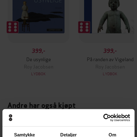
399,-
399,-
De usynlige
På randen av Vigeland
Roy Jacobsen
Roy Jacobsen
LYDBOK
LYDBOK
Andre har også kjøpt
Premium
Premium
Samtykke
Detaljer
Om