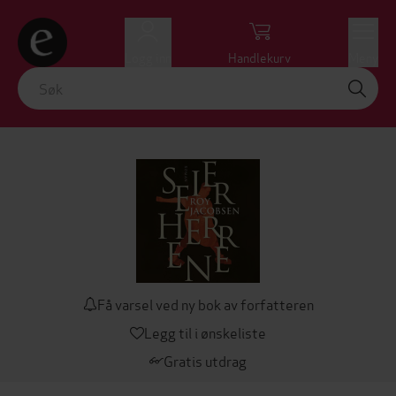
Logg inn
Handlekurv
Meny
Få varsel ved ny bok av forfatteren
Legg til i ønskeliste
Gratis utdrag