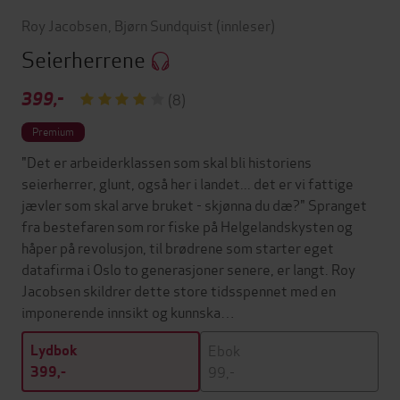
Roy Jacobsen
,
Bjørn Sundquist
(innleser)
Seierherrene
399,-
(8)
Premium
"Det er arbeiderklassen som skal bli historiens
seierherrer, glunt, også her i landet... det er vi fattige
jævler som skal arve bruket - skjønna du dæ?" Spranget
fra bestefaren som ror fiske på Helgelandskysten og
håper på revolusjon, til brødrene som starter eget
datafirma i Oslo to generasjoner senere, er langt. Roy
Jacobsen skildrer dette store tidsspennet med en
imponerende innsikt og kunnska…
Ebok
Lydbok
99,-
399,-