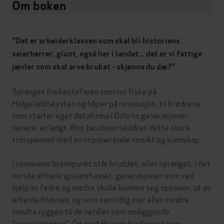
Om boken
"Det er arbeiderklassen som skal bli historiens
seierherrer, glunt, også her i landet... det er vi fattige
jævler som skal arve bruket - skjønna du dæ?"
Spranget fra bestefaren som ror fiske på
Helgelandskysten og håper på revolusjon, til brødrene
som starter eget datafirma i Oslo to generasjoner
senere, er langt. Roy Jacobsen skildrer dette store
tidsspennet med en imponerende innsikt og kunnskap.
I romanens brennpunkt står bruddet, eller spranget, i det
norske etterkrigssamfunnet: generasjonen som ved
hjelp av fedre og mødre skulle komme seg oppover, ut av
arbeiderklassen, og som samtidig mer eller mindre
vendte ryggen til de verdier som muliggjorde
"oppstigningen". Og med Rogern fra Grorud som