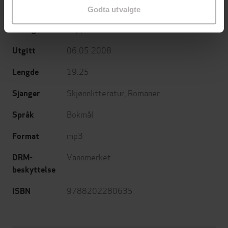
(innleser)
Godta utvalgte
Cappelen
Forlag
06.05.2008
Utgitt
19:25
Lengde
Skjønnlitteratur
,
Romaner
Sjanger
Bokmål
Språk
mp3
Format
Vannmerket
DRM-
beskyttelse
9788202280635
ISBN