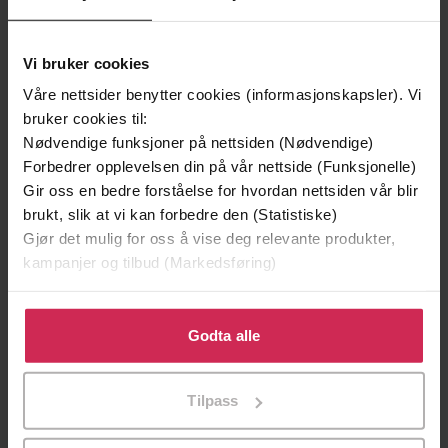
Vi bruker cookies
Våre nettsider benytter cookies (informasjonskapsler). Vi
bruker cookies til:
Nødvendige funksjoner på nettsiden (Nødvendige)
Forbedrer opplevelsen din på vår nettside (Funksjonelle)
Gir oss en bedre forståelse for hvordan nettsiden vår blir
brukt, slik at vi kan forbedre den (Statistiske)
Gjør det mulig for oss å vise deg relevante produkter,
169,-
399,-
kampanjer og tilbud (Markedsføring)
Bienes historie
De usynlige
Maja Lunde
Roy Jacobsen
Klikk på «Godta alle» for å gi oss ditt samtykke til å
LYDBOK
LYDBOK
bruke cookies for alle disse formålene. Du kan også
Godta alle
tilpasse ditt samtykke til spesifikke formål ved å klikke
på «Tilpass». Du kan når som helst trekke tilbake eller
Tilpass
endre ditt samtykke.
Roy Jacobsen
(forfatter),
Bjørn Sundquist
Forfattere