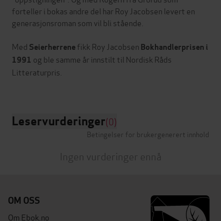
forteller i bokas andre del har Roy Jacobsen levert en
generasjonsroman som vil bli stående.
Med
fikk Roy Jacobsen
Seierherrene
Bokhandlerprisen i
og ble samme år innstilt til Nordisk Råds
1991
Litteraturpris.
Leservurderinger
(0)
Betingelser for brukergenerert innhold
Ingen vurderinger ennå
OM OSS
Om Ebok.no