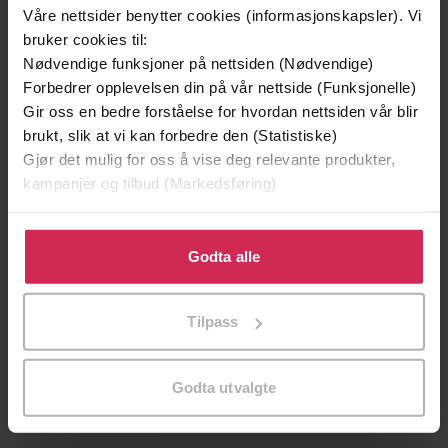
Vinner av Brageprisen 2025
Våre nettsider benytter cookies (informasjonskapsler). Vi
bruker cookies til:
Nødvendige funksjoner på nettsiden (Nødvendige)
Forbedrer opplevelsen din på vår nettside (Funksjonelle)
Gir oss en bedre forståelse for hvordan nettsiden vår blir
brukt, slik at vi kan forbedre den (Statistiske)
Gjør det mulig for oss å vise deg relevante produkter,
kampanjer og tilbud (Markedsføring)
Klikk på «Godta alle» for å gi oss ditt samtykke til å
bruke cookies for alle disse formålene. Du kan også
Godta alle
tilpasse ditt samtykke til spesifikke formål ved å klikke
399,-
449,-
på «Tilpass». Du kan når som helst trekke tilbake eller
Døde sjeler synger ikke
Ufred
Tilpass
endre ditt samtykke.
Jussi Adler-Olsen
Åsne Seierstad
LYDBOK
LYDBOK
Godta utvalgte