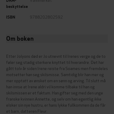
DRM-
beskyttelse
9788202802592
ISBN
Om boken
Etter Jolyons død er Jo utnevnt til Irenes verge og de to
føler seg stadig sterkere knyttet til hverandre. Det har
gått tolv år siden Irene reiste fra Soames men fremdeles
motsetter han seg skilsmisse. Samtidig blir han mer og
mer opptatt av ønsket om en sønn og arving. Til slutt må
han innse at Irene aldri vil komme tilbake til han og
skilsmissen er et faktum. Han gifter seg med den unge
franske kvinnen Annette, og selv om han egentlig ikke
elsker sin nye hustru, er hans lykke fullkommen da de får
et barn, datteren Fleur.