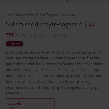
John Galsworthy
,
Bjørn Fougner
(innleser)
Skilsmisse
(Forsyte-sagaen #3)
350,-
|
Veil. pris: 399,-
|
Spar 49,-
Premium
Etter Jolyons død er Jo utnevnt til Irenes verge og de to
føler seg stadig sterkere knyttet til hverandre. Det har
gått tolv år siden Irene reiste fra Soames men fremdeles
motsetter han seg skilsmisse. Samtidig blir han mer og
mer opptatt av ønsket om en sønn og arving. Til slutt må
han innse at Irene aldri vil komme tilbake til han og
skilsmissen er et faktum. Han gifter seg med den unge
franske…
Lydbok