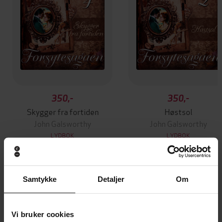
350,-
350,-
Skygger fra fortiden
Høstsol
John Galsworthy
John Galsworthy
LYDBOK
LYDBOK
Samtykke
Detaljer
Om
Andre har også kjøpt
Vi bruker cookies
Første gang på tilbud
Vinner av Bokhandlerprisen 20