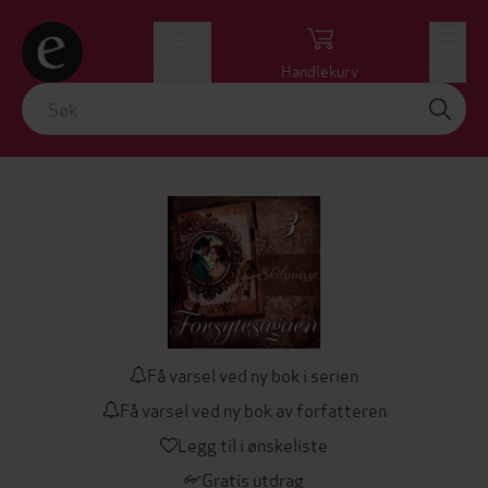
Logg inn
Handlekurv
Meny
Få varsel ved ny bok i serien
Få varsel ved ny bok av forfatteren
Legg til i ønskeliste
Gratis utdrag