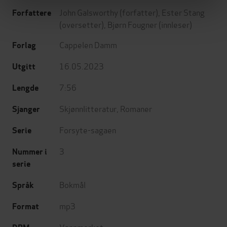
John Galsworthy
(forfatter),
Ester Stang
Forfattere
(oversetter),
Bjørn Fougner
(innleser)
Cappelen Damm
Forlag
16.05.2023
Utgitt
7:56
Lengde
Skjønnlitteratur
,
Romaner
Sjanger
Forsyte-sagaen
Serie
3
Nummer i
serie
Bokmål
Språk
mp3
Format
Vannmerket