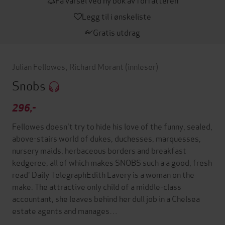
Legg til i ønskeliste
Gratis utdrag
Julian Fellowes
,
Richard Morant
(innleser)
Snobs
296,-
Fellowes doesn't try to hide his love of the funny, sealed,
above-stairs world of dukes, duchesses, marquesses,
nursery maids, herbaceous borders and breakfast
kedgeree, all of which makes SNOBS such a a good, fresh
read' Daily TelegraphEdith Lavery is a woman on the
make. The attractive only child of a middle-class
accountant, she leaves behind her dull job in a Chelsea
estate agents and manages…