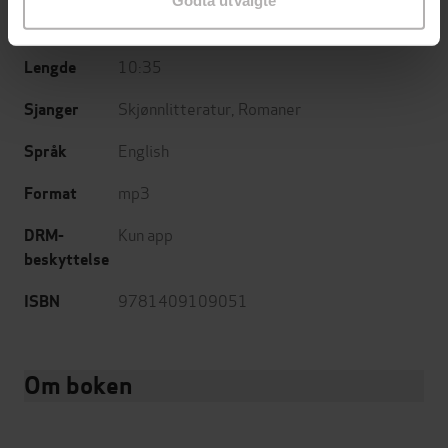
12.04.2012
Utgitt
10:35
Lengde
Skjønnlitteratur
,
Romaner
Sjanger
English
Språk
mp3
Format
Kun app
DRM-
beskyttelse
9781409109051
ISBN
Om boken