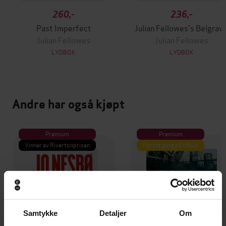
260,-
236,-
Past Imperfect
Julian Fellowes's Belgravi
Julian Fellowes
Julian Fellowes
LYDBOK
LYDBOK
Andre har også kjøpt
Premium
Premium
Vinner av Rivertonprisen
Første gang på tilbud
Samtykke
Detaljer
Om