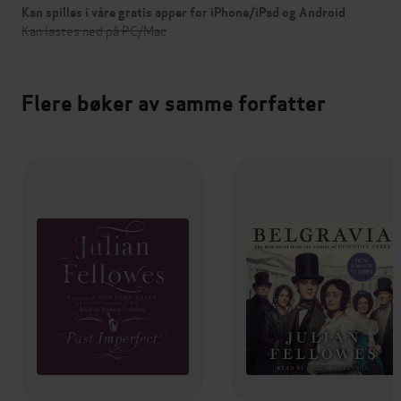
Kan spilles i våre gratis apper for iPhone/iPad og Android
Kan lastes ned på PC/Mac
Flere bøker av samme forfatter