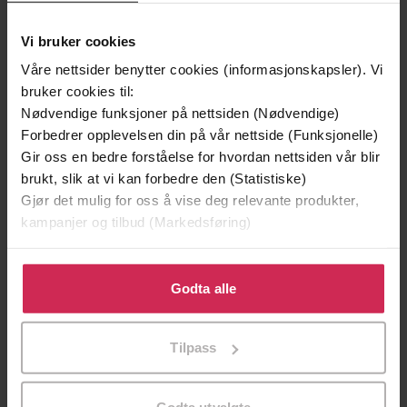
Vi bruker cookies
Våre nettsider benytter cookies (informasjonskapsler). Vi
bruker cookies til:
129,-
129,-
Nødvendige funksjoner på nettsiden (Nødvendige)
Minnesota
Utskudd
Forbedrer opplevelsen din på vår nettside (Funksjonelle)
Jo Nesbø
Jørn Lier Horst
Gir oss en bedre forståelse for hvordan nettsiden vår blir
EBOK
EBOK
brukt, slik at vi kan forbedre den (Statistiske)
Gjør det mulig for oss å vise deg relevante produkter,
kampanjer og tilbud (Markedsføring)
Klikk på «Godta alle» for å gi oss ditt samtykke til å
From the creator of DOWNTON ABBEY and
Undertittel
bruke cookies for alle disse formålene. Du kan også
Godta alle
THE GILDED AGE
tilpasse ditt samtykke til spesifikke formål ved å klikke
Julian Fellowes
(forfatter),
Richard Morant
på «Tilpass». Du kan når som helst trekke tilbake eller
Forfattere
Tilpass
(innleser)
endre ditt samtykke.
Weidenfeld & Nicolson
Forlag
Godta utvalgte