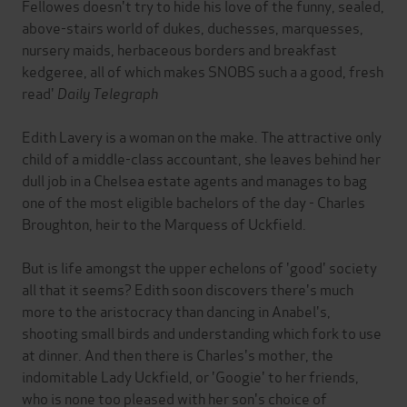
Fellowes doesn't try to hide his love of the funny, sealed,
above-stairs world of dukes, duchesses, marquesses,
nursery maids, herbaceous borders and breakfast
kedgeree, all of which makes SNOBS such a a good, fresh
read'
Daily Telegraph
Edith Lavery is a woman on the make. The attractive only
child of a middle-class accountant, she leaves behind her
dull job in a Chelsea estate agents and manages to bag
one of the most eligible bachelors of the day - Charles
Broughton, heir to the Marquess of Uckfield.
But is life amongst the upper echelons of 'good' society
all that it seems? Edith soon discovers there's much
more to the aristocracy than dancing in Anabel's,
shooting small birds and understanding which fork to use
at dinner. And then there is Charles's mother, the
indomitable Lady Uckfield, or 'Googie' to her friends,
who is none too pleased with her son's choice of