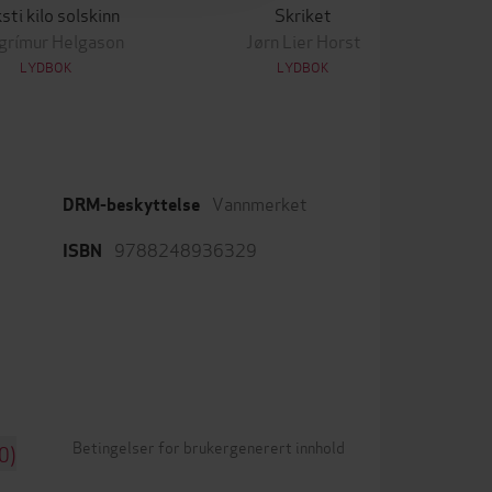
sti kilo solskinn
Skriket
lgrímur Helgason
Jørn Lier Horst
LYDBOK
LYDBOK
Vannmerket
DRM-beskyttelse
9788248936329
ISBN
Betingelser for brukergenerert innhold
0)