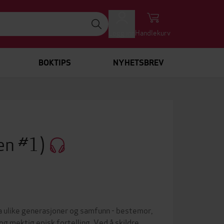
Logg inn
Handlekurv
BOKTIPS
NYHETSBREV
en #1)
ra ulike generasjoner og samfunn - bestemor,
g mektig episk fortelling. Ved å skildre