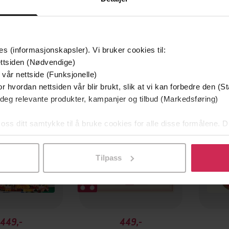
es (informasjonskapsler). Vi bruker cookies til:
ttsiden (Nødvendige)
 Bokhandlerprisen 2025
 vår nettside (Funksjonelle)
av Brageprisen 2025
r hvordan nettsiden vår blir brukt, slik at vi kan forbedre den (St
 deg relevante produkter, kampanjer og tilbud (Markedsføring)
 oss ditt samtykke til å bruke cookies for alle disse formålene. D
l ved å klikke på «Tilpass». Du kan når som helst trekke tilbake
Tilpass
449,-
449,-