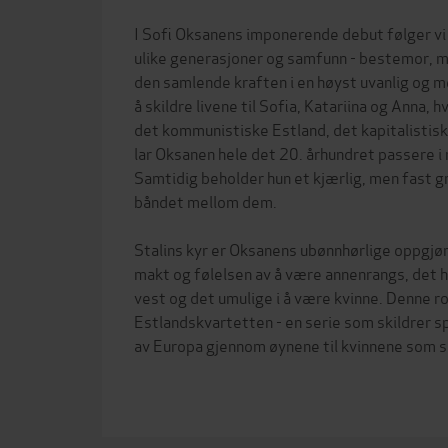
I Sofi Oksanens imponerende debut følger vi l
ulike generasjoner og samfunn - bestemor, m
den samlende kraften i en høyst uvanlig og m
å skildre livene til Sofia, Katariina og Anna, hv
det kommunistiske Estland, det kapitalistisk
lar Oksanen hele det 20. århundret passere i
Samtidig beholder hun et kjærlig, men fast 
båndet mellom dem.
Stalins kyr er Oksanens ubønnhørlige oppgj
makt og følelsen av å være annenrangs, det h
vest og det umulige i å være kvinne. Denne r
Estlandskvartetten - en serie som skildrer s
av Europa gjennom øynene til kvinnene som så