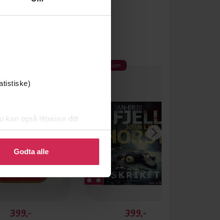
Premium
atistiske)
u kan også tilpasse ditt
 eller endre ditt samtykke.
Godta alle
399,-
399,-