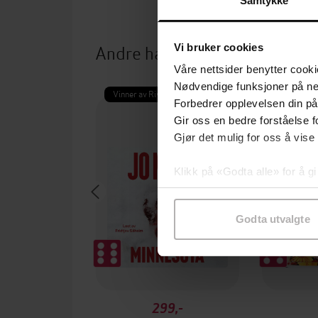
Samtykke
Andre har også kjøpt
Vi bruker cookies
Våre nettsider benytter cooki
Nødvendige funksjoner på ne
Vinner av Rivertonprisen
Vinner av
Forbedrer opplevelsen din på
Vinner 
Gir oss en bedre forståelse fo
Gjør det mulig for oss å vise
Klikk på «Godta alle» for å gi
samtykke til spesifikke formå
Godta utvalgte
299,-