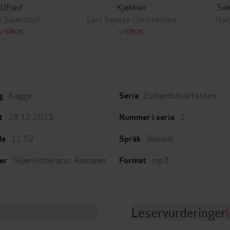
Ufred
Kjøkken
Sek
 Seierstad
Lars Saabye Christensen
Hal
LYDBOK
LYDBOK
Kagge
Estlandskvartetten
g
Serie
28.12.2023
1
t
Nummer i serie
11:52
Bokmål
de
Språk
Skjønnlitteratur
,
Romaner
mp3
er
Format
Leservurderinger
(