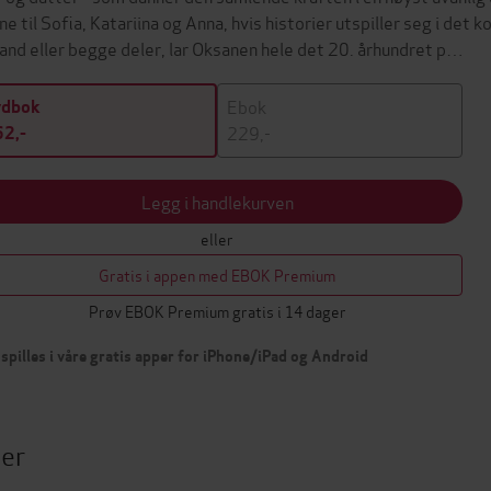
ene til Sofia, Katariina og Anna, hvis historier utspiller seg i det
land eller begge deler, lar Oksanen hele det 20. århundret p…
Ebok
ydbok
229,-
2,-
Legg i handlekurven
eller
Gratis i appen med EBOK Premium
Prøv EBOK Premium gratis i 14 dager
spilles i våre gratis apper for iPhone/iPad og Android
ter