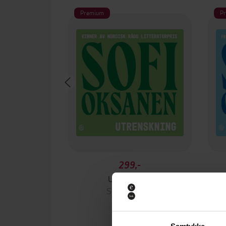
Premium
P
299,-
Utrenskning
Sofi Oksanen
LYDBOK