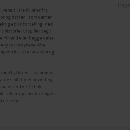
Inge
ivene til tre kvinner fra
or og datter - som danner
ektig episk fortelling. Ved
is historier utspiller seg i
e Finland eller begge deler,
 revy foran øynene våre.
grep om karakterene sine og
ør med hykleriet, skammens
arde skillet mellom øst og
omanen er første bok i
plittelsen og annekteringen
 det skje.