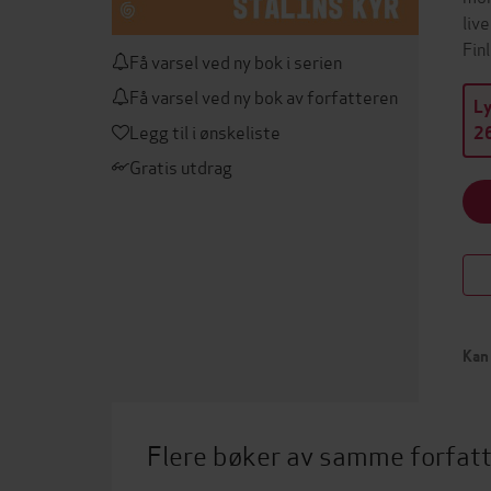
liv
Fin
Få varsel ved ny bok i serien
Få varsel ved ny bok av forfatteren
L
Legg til i ønskeliste
26
Gratis utdrag
Kan 
Flere bøker av samme forfat