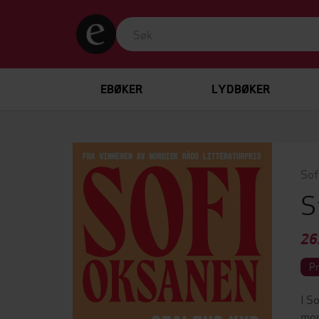
EBØKER
LYDBØKER
Sof
S
26
P
I S
mor