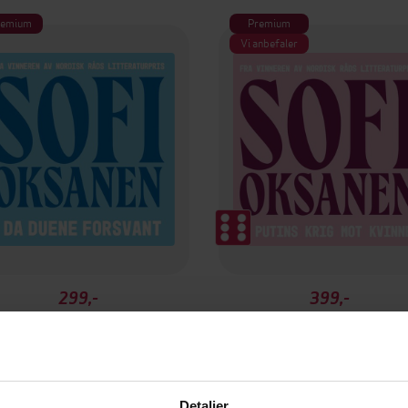
remium
Premium
Vi anbefaler
299,-
399,-
Da duene forsvant
Putins krig mot kvinner
Sofi Oksanen
Sofi Oksanen
LYDBOK
LYDBOK
Detaljer