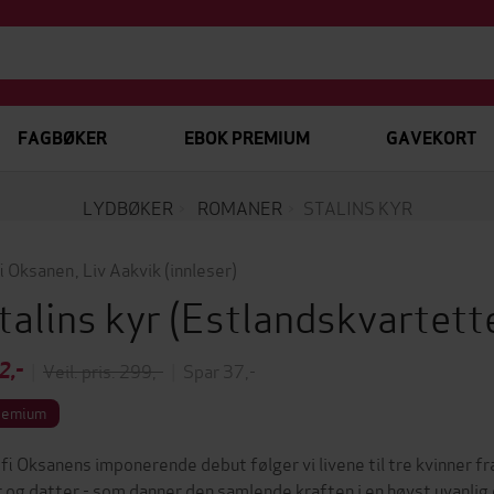
FAGBØKER
EBOK PREMIUM
GAVEKORT
LYDBØKER
ROMANER
STALINS KYR
i Oksanen
,
Liv Aakvik
(innleser)
talins kyr
(Estlandskvartett
2,-
|
Veil. pris: 299,-
|
Spar 37,-
remium
ofi Oksanens imponerende debut følger vi livene til tre kvinner f
 og datter - som danner den samlende kraften i en høyst uvanlig o