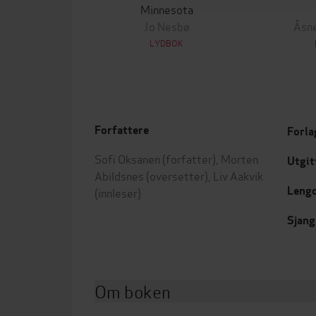
Minnesota
Jo Nesbø
Åsne
LYDBOK
Forfattere
Forla
Sofi Oksanen
(forfatter),
Morten
Utgit
Abildsnes
(oversetter),
Liv Aakvik
Leng
(innleser)
Sjang
Om boken