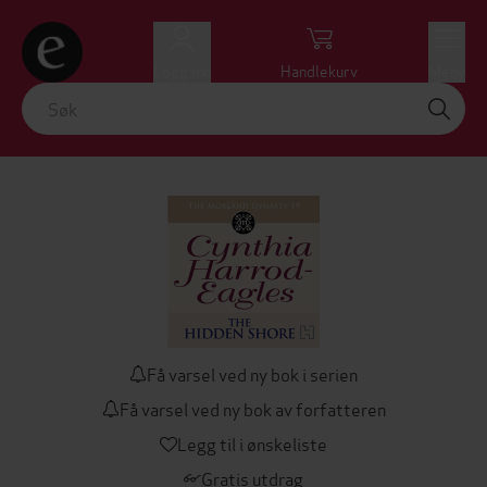
Logg inn
Handlekurv
Meny
Få varsel ved ny bok i serien
Få varsel ved ny bok av forfatteren
Legg til i ønskeliste
Gratis utdrag