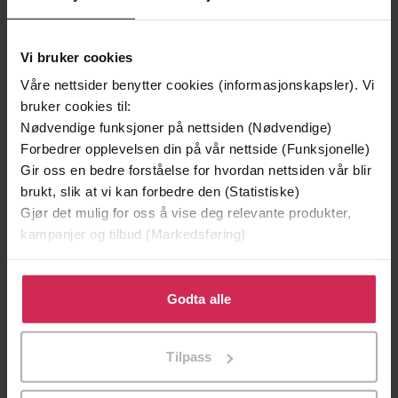
Vi bruker cookies
Våre nettsider benytter cookies (informasjonskapsler). Vi
bruker cookies til:
Nødvendige funksjoner på nettsiden (Nødvendige)
Forbedrer opplevelsen din på vår nettside (Funksjonelle)
Gir oss en bedre forståelse for hvordan nettsiden vår blir
129,-
129,-
brukt, slik at vi kan forbedre den (Statistiske)
Gjør det mulig for oss å vise deg relevante produkter,
Minnesota
Utskudd
kampanjer og tilbud (Markedsføring)
Jo Nesbø
Jørn Lier Horst
EBOK
EBOK
Klikk på «Godta alle» for å gi oss ditt samtykke til å
bruke cookies for alle disse formålene. Du kan også
Godta alle
tilpasse ditt samtykke til spesifikke formål ved å klikke
på «Tilpass». Du kan når som helst trekke tilbake eller
The Morland Dynasty, Book 19
Undertittel
Tilpass
endre ditt samtykke.
Cynthia Harrod-Eagles
(forfatter),
Terry
Forfattere