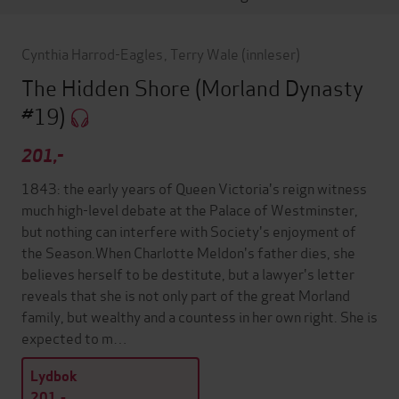
Cynthia Harrod-Eagles
,
Terry Wale
(innleser)
The Hidden Shore
(Morland Dynasty
#19)
201,-
1843: the early years of Queen Victoria's reign witness
much high-level debate at the Palace of Westminster,
but nothing can interfere with Society's enjoyment of
the Season.When Charlotte Meldon's father dies, she
believes herself to be destitute, but a lawyer's letter
reveals that she is not only part of the great Morland
family, but wealthy and a countess in her own right. She is
expected to m…
Lydbok
201,-