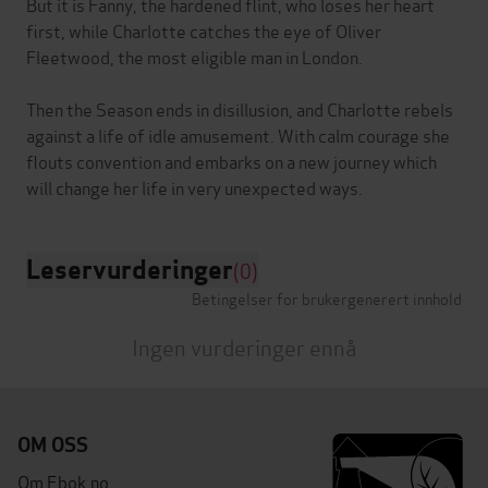
But it is Fanny, the hardened flint, who loses her heart
first, while Charlotte catches the eye of Oliver
Fleetwood, the most eligible man in London.
Then the Season ends in disillusion, and Charlotte rebels
against a life of idle amusement. With calm courage she
flouts convention and embarks on a new journey which
Leservurderinger
(0)
Betingelser for brukergenerert innhold
Ingen vurderinger ennå
OM OSS
Om Ebok.no