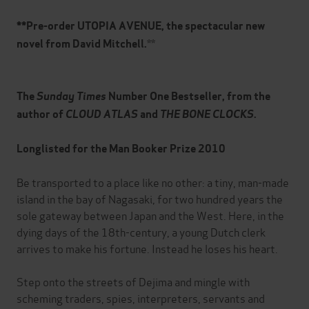
**
Pre-order UTOPIA AVENUE, the spectacular new
**
novel from David Mitchell.
The
Sunday Times
Number One Bestseller, from the
author of
CLOUD ATLAS
and
THE BONE CLOCKS
.
Longlisted for the Man Booker Prize 2010
Be transported to a place like no other: a tiny, man-made
island in the bay of Nagasaki, for two hundred years the
sole gateway between Japan and the West. Here, in the
dying days of the 18th-century, a young Dutch clerk
arrives to make his fortune. Instead he loses his heart.
Step onto the streets of Dejima and mingle with
scheming traders, spies, interpreters, servants and