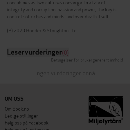
concubines as two cultures converge. In a tale of
integrity and corruption, passion and power, the key is
control - of riches and minds, and over death itself.
Leservurderinger
(0)
Betingelser for brukergenerert innhold
Ingen vurderinger ennå
OM OSS
Om Ebok.no
Ledige stillinger
Følg oss på Facebook
Følg oss på Instagram