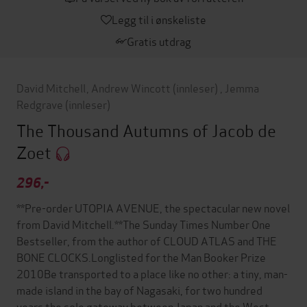
Legg til i ønskeliste
Gratis utdrag
David Mitchell
,
Andrew Wincott
(innleser)
,
Jemma
Redgrave
(innleser)
The Thousand Autumns of Jacob de
Zoet
296,-
**Pre-order UTOPIA AVENUE, the spectacular new novel
from David Mitchell.**The Sunday Times Number One
Bestseller, from the author of CLOUD ATLAS and THE
BONE CLOCKS.Longlisted for the Man Booker Prize
2010Be transported to a place like no other: a tiny, man-
made island in the bay of Nagasaki, for two hundred
years the sole gateway between Japan and the West.