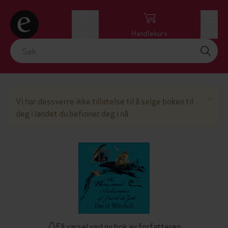
Logg inn
Handlekurv
Meny
Lu
×
Vi har dessverre ikke tillatelse til å selge boken til
deg i landet du befinner deg i nå.
Få varsel ved ny bok av forfatteren