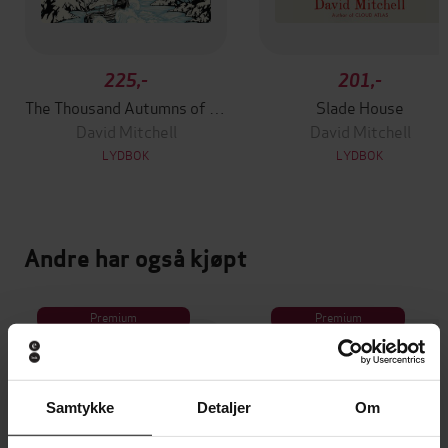
225,-
201,-
The Thousand Autumns of Jacob de Zoet
Slade House
David Mitchell
David Mitchell
LYDBOK
LYDBOK
Andre har også kjøpt
Premium
Premium
Vinner av Rivertonprisen
Første gang på tilbud
Samtykke
Detaljer
Om