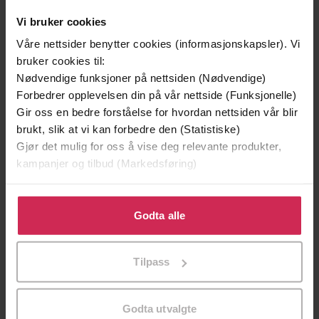
Vi bruker cookies
Våre nettsider benytter cookies (informasjonskapsler). Vi
bruker cookies til:
Nødvendige funksjoner på nettsiden (Nødvendige)
Forbedrer opplevelsen din på vår nettside (Funksjonelle)
Gir oss en bedre forståelse for hvordan nettsiden vår blir
199,-
349,-
brukt, slik at vi kan forbedre den (Statistiske)
Minnesota
Utskudd
Gjør det mulig for oss å vise deg relevante produkter,
Jo Nesbø
Jørn Lier Horst
kampanjer og tilbud (Markedsføring)
EBOK
EBOK
Klikk på «Godta alle» for å gi oss ditt samtykke til å
bruke cookies for alle disse formålene. Du kan også
Godta alle
tilpasse ditt samtykke til spesifikke formål ved å klikke
på «Tilpass». Du kan når som helst trekke tilbake eller
Longlisted for the Booker Prize
Undertittel
Tilpass
endre ditt samtykke.
David Mitchell
(forfatter),
Andrew Wincott
Forfattere
(innleser),
Jemma Redgrave
(innleser)
Godta utvalgte