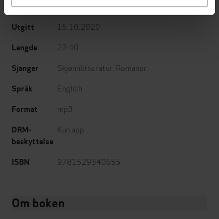
Sceptre
Forlag
15.10.2020
Utgitt
22:40
Lengde
Skjønnlitteratur
,
Romaner
Sjanger
English
Språk
mp3
Format
Kun app
DRM-
beskyttelse
9781529340655
ISBN
Om boken