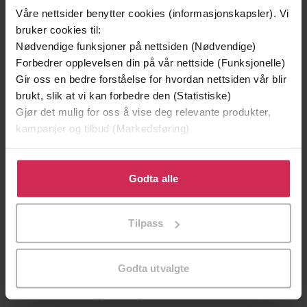
Våre nettsider benytter cookies (informasjonskapsler). Vi
bruker cookies til:
Nødvendige funksjoner på nettsiden (Nødvendige)
Forbedrer opplevelsen din på vår nettside (Funksjonelle)
Gir oss en bedre forståelse for hvordan nettsiden vår blir
brukt, slik at vi kan forbedre den (Statistiske)
Gjør det mulig for oss å vise deg relevante produkter,
129,-
129,-
kampanjer og tilbud (Markedsføring)
Minnesota
Utskudd
Jo Nesbø
Jørn Lier Horst
Klikk på «Godta alle» for å gi oss ditt samtykke til å
EBOK
EBOK
bruke cookies for alle disse formålene. Du kan også
Godta alle
tilpasse ditt samtykke til spesifikke formål ved å klikke
på «Tilpass». Du kan når som helst trekke tilbake eller
Tilpass
endre ditt samtykke.
Regency Royal 12
Undertittel
Godta utvalgte
M.C. Beaton
(forfatter),
Karen Cass
Forfattere
(innleser)