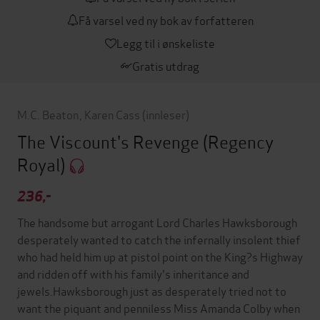
Få varsel ved ny bok av forfatteren
Legg til i ønskeliste
Gratis utdrag
M.C. Beaton
,
Karen Cass
(innleser)
The Viscount's Revenge
(Regency
Royal)
236,-
The handsome but arrogant Lord Charles Hawksborough
desperately wanted to catch the infernally insolent thief
who had held him up at pistol point on the King?s Highway
and ridden off with his family's inheritance and
jewels.Hawksborough just as desperately tried not to
want the piquant and penniless Miss Amanda Colby when