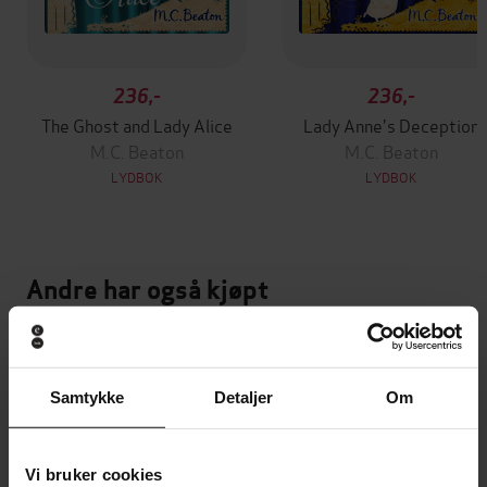
236,-
236,-
The Ghost and Lady Alice
Lady Anne's Deception
M.C. Beaton
M.C. Beaton
LYDBOK
LYDBOK
Andre har også kjøpt
Premium
Premium
Vinner av Rivertonprisen
Første gang på tilbud
Samtykke
Detaljer
Om
Vi bruker cookies