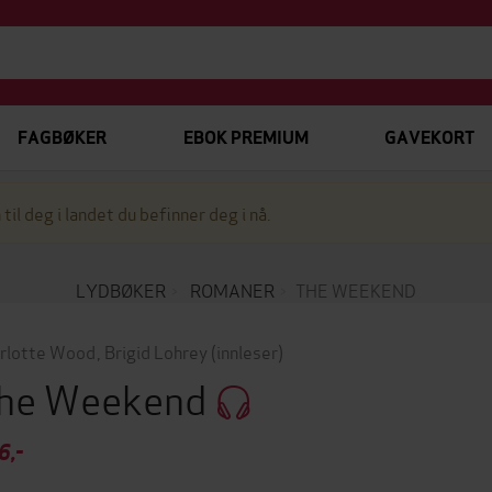
FAGBØKER
EBOK PREMIUM
GAVEKORT
 til deg i landet du befinner deg i nå.
LYDBØKER
ROMANER
THE WEEKEND
rlotte Wood
,
Brigid Lohrey
(innleser)
he Weekend
6,-