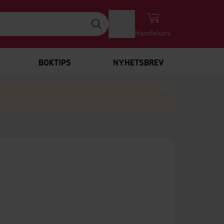
Logg inn
Handlekurv
BOKTIPS
NYHETSBREV
Lukk
×