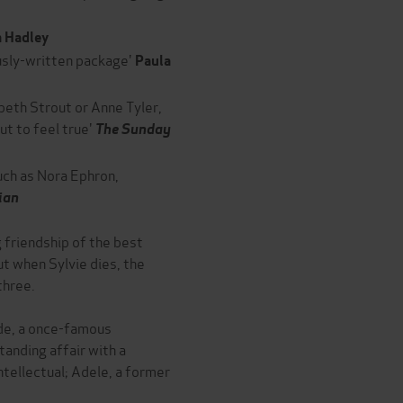
 Hadley
usly-written package'
Paula
abeth Strout or Anne Tyler,
ut to feel true'
The Sunday
such as Nora Ephron,
ian
 friendship of the best
But when Sylvie dies, the
three.
de, a once-famous
tanding affair with a
tellectual; Adele, a former