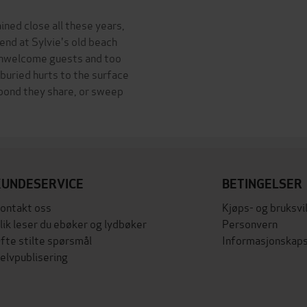
ined close all these years,
nd at Sylvie's old beach
 unwelcome guests and too
-buried hurts to the surface
 bond they share, or sweep
KUNDESERVICE
BETINGELSER
ontakt oss
Kjøps- og bruksvi
lik leser du ebøker og lydbøker
Personvern
fte stilte spørsmål
Informasjonskaps
elvpublisering