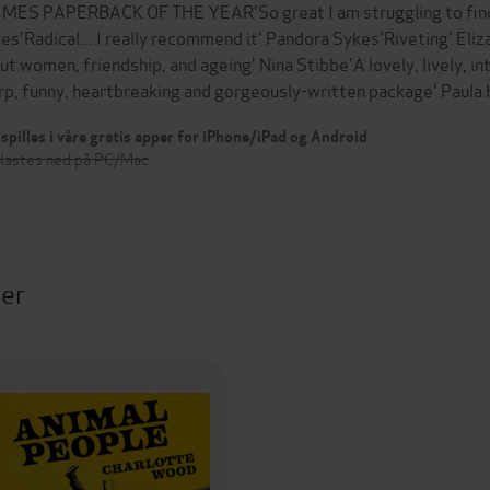
IMES PAPERBACK OF THE YEAR'So great I am struggling to find t
es'Radical... I really recommend it' Pandora Sykes'Riveting' Eliz
ut women, friendship, and ageing' Nina Stibbe'A lovely, lively, i
rp, funny, heartbreaking and gorgeously-written package' Paul
spilles i våre gratis apper for iPhone/iPad og Android
 lastes ned på PC/Mac
ter