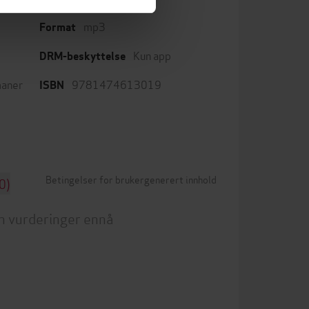
mp3
Format
Kun app
DRM-beskyttelse
aner
9781474613019
ISBN
Betingelser for brukergenerert innhold
0)
n vurderinger ennå