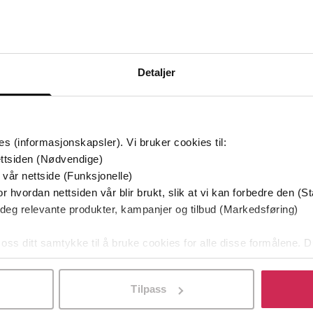
g på tilbud
Detaljer
es (informasjonskapsler). Vi bruker cookies til:
ttsiden (Nødvendige)
 vår nettside (Funksjonelle)
r hvordan nettsiden vår blir brukt, slik at vi kan forbedre den (St
129,-
79,-
 deg relevante produkter, kampanjer og tilbud (Markedsføring)
Utskudd
En lykkelig familie
 Lier Horst
Stian Hjelvin Andersen
P
 oss ditt samtykke til å bruke cookies for alle disse formålene. D
EBOK
EBOK
l ved å klikke på «Tilpass». Du kan når som helst trekke tilbake
Tilpass