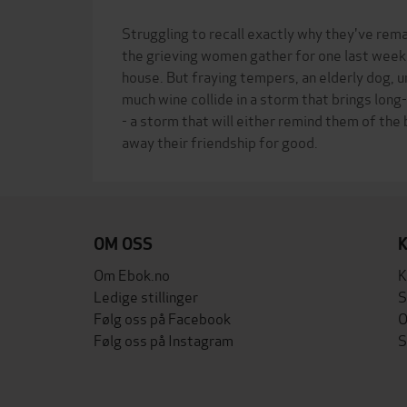
Struggling to recall exactly why they've rema
the grieving women gather for one last weeke
house. But fraying tempers, an elderly dog,
much wine collide in a storm that brings long
- a storm that will either remind them of the
OM OSS
Om Ebok.no
K
Ledige stillinger
S
Følg oss på Facebook
O
Følg oss på Instagram
S