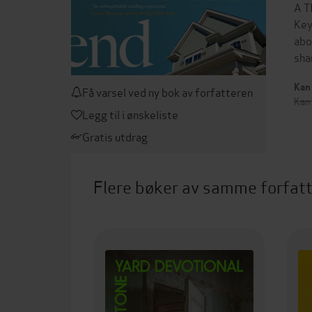
A T
Key
abo
sha
Kan 
Få varsel ved ny bok av forfatteren
Kan
Legg til i ønskeliste
Gratis utdrag
Flere bøker av samme forfat