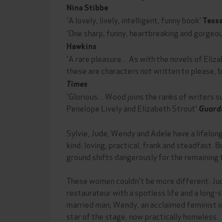
Nina Stibbe
'A lovely, lively, intelligent, funny book'
Tessa
'One sharp, funny, heartbreaking and gorgeo
Hawkins
'A rare pleasure... As with the novels of Eliz
these are characters not written to please, b
Times
'Glorious... Wood joins the ranks of writers 
Penelope Lively and Elizabeth Strout'
Guard
Sylvie, Jude, Wendy and Adele have a lifelong
kind: loving, practical, frank and steadfast. 
ground shifts dangerously for the remaining 
These women couldn't be more different: Ju
restaurateur with a spotless life and a long-s
married man; Wendy, an acclaimed feminist in
star of the stage, now practically homeless.