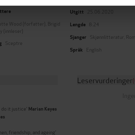
25.06.2020
ttere
Utgitt
otte Wood
(forfatter),
Brigid
8:24
Lengde
y
(innleser)
Skjønnlitteratur
,
Rom
Sjanger
Sceptre
g
English
Språk
Leservurderinger
(
Inge
 do it justice'
Marian Keyes
kes
men, friendship, and ageing'