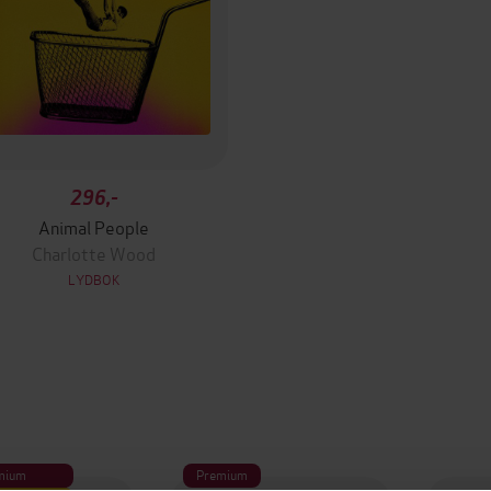
296,-
Animal People
Charlotte Wood
LYDBOK
mium
Premium