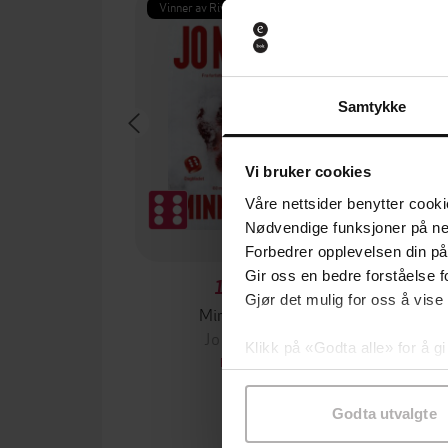
Vinner av Rivertonprisen
Første gan
Samtykke
Vi bruker cookies
Våre nettsider benytter cooki
Nødvendige funksjoner på ne
Forbedrer opplevelsen din på
Gir oss en bedre forståelse fo
129,-
Gjør det mulig for oss å vise
Minnesota
Jo Nesbø
Jørn
Klikk på «Godta alle» for å gi
EBOK
samtykke til spesifikke formå
Godta utvalgte