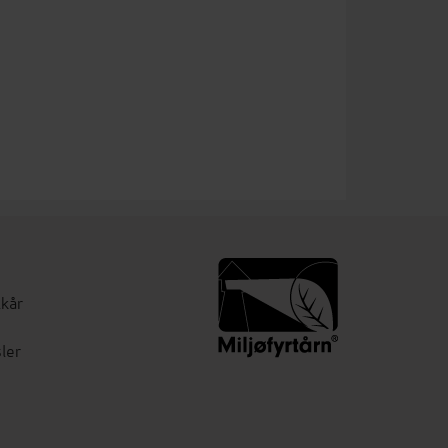
lkår
ler