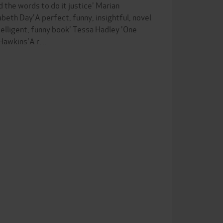
he words to do it justice' Marian
abeth Day'A perfect, funny, insightful, novel
ntelligent, funny book' Tessa Hadley 'One
a Hawkins'A r…