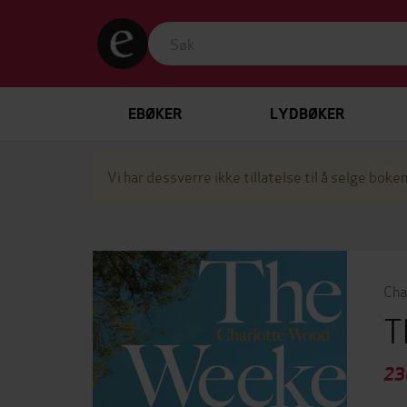
EBØKER
LYDBØKER
Vi har dessverre ikke tillatelse til å selge boken
Cha
T
23