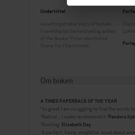
Undertittel
Forfa
An unforgettable story of female
Charl
friendship by the bestselling author
Lohre
of the Booker Prize-shortlisted
Forla
Stone Yard Devotional
Om boken
A
TIMES
PAPERBACK OF THE YEAR
'So great I am struggling to find the words to
'Radical... I really recommend it'
Pandora Sy
'Riveting'
Elizabeth Day
'A perfect, funny, insightful, novel about wo