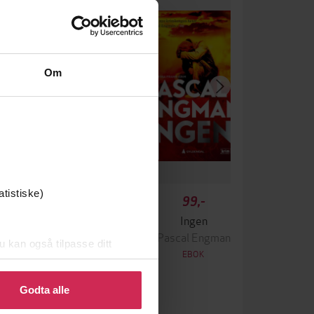
Om
atistiske)
349,-
99,-
Krigen
Ingen
ascal Engman
Pascal Engman
u kan også tilpasse ditt
EBOK
EBOK
 eller endre ditt samtykke.
Godta alle