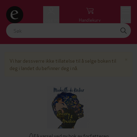
Logg inn
Handlekurv
Meny
Lu
×
Vi har dessverre ikke tillatelse til å selge boken til
deg i landet du befinner deg i nå.
Få varsel ved ny bok av forfatteren