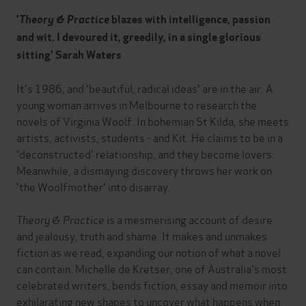
'
Theory & Practice
blazes with intelligence, passion
and wit. I devoured it, greedily, in a single
glorious
sitting' Sarah Waters
It's 1986, and 'beautiful, radical ideas' are in the air. A
young woman arrives in Melbourne to research the
novels of Virginia Woolf. In bohemian St Kilda, she meets
artists, activists, students - and Kit. He claims to be in a
'deconstructed' relationship, and they become lovers.
Meanwhile, a dismaying discovery throws her work on
'the Woolfmother' into disarray.
Theory & Practice
is a mesmerising account of desire
and jealousy, truth and shame. It makes and unmakes
fiction as we read, expanding our notion of what a novel
can contain. Michelle de Kretser, one of Australia's most
celebrated writers, bends fiction, essay and memoir into
exhilarating new shapes to uncover what happens when