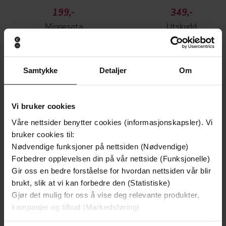
199,-
349,-
Minnesota
Utskudd
Jo Nesbø
Jørn Lier Horst
EBOK
EBOK
Samtykke
Detaljer
Om
Michelle de Kretser
(forfatter),
Melissa
Forfattere
Vi bruker cookies
Madden Gray
(innleser)
Våre nettsider benytter cookies (informasjonskapsler). Vi
bruker cookies til:
Sort Of Audio
Forlag
Nødvendige funksjoner på nettsiden (Nødvendige)
27.02.2025
Utgitt
Forbedrer opplevelsen din på vår nettside (Funksjonelle)
Gir oss en bedre forståelse for hvordan nettsiden vår blir
4:38
Lengde
brukt, slik at vi kan forbedre den (Statistiske)
Gjør det mulig for oss å vise deg relevante produkter,
Skjønnlitteratur
,
Romaner
Sjanger
kampanjer og tilbud (Markedsføring)
English
Språk