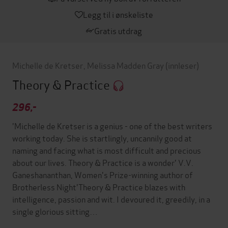
Legg til i ønskeliste
Gratis utdrag
Michelle de Kretser
,
Melissa Madden Gray
(innleser)
Theory & Practice
296,-
'Michelle de Kretser is a genius - one of the best writers
working today. She is startlingly, uncannily good at
naming and facing what is most difficult and precious
about our lives. Theory & Practice is a wonder' V.V.
Ganeshananthan, Women's Prize-winning author of
Brotherless Night'Theory & Practice blazes with
intelligence, passion and wit. I devoured it, greedily, in a
single glorious sitting…