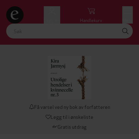
Logg inn
Handlekurv
Meny
Få varsel ved ny bok av forfatteren
Legg til i ønskeliste
Gratis utdrag