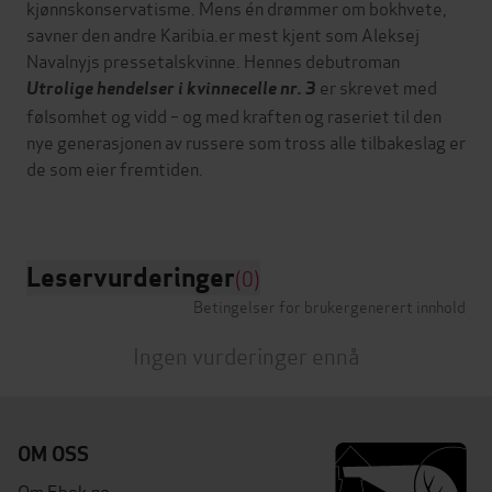
kjønnskonservatisme. Mens én drømmer om bokhvete,
savner den andre Karibia.er mest kjent som Aleksej
Navalnyjs pressetalskvinne. Hennes debutroman
er skrevet med
Utrolige hendelser i kvinnecelle nr. 3
følsomhet og vidd – og med kraften og raseriet til den
nye generasjonen av russere som tross alle tilbakeslag er
de som eier fremtiden.
Leservurderinger
(0)
Betingelser for brukergenerert innhold
Ingen vurderinger ennå
OM OSS
Om Ebok.no