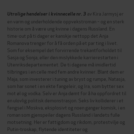
av Kira Jarmysj er
Utrolige hendelser i kvinnecelle nr. 3
en varm og underholdende oppvekstroman – og en sterk
historie om å være ung kvinne i dagens Russland. En
time-out på ti dager er kanskje nettopp det Anja
Romanova trenger for å få orden på et par ting i livet.
Som for eksempel det forvirrende trekantforholdet til
Sasja og Sonja, eller den mislykkede karrierestarten i
Utenriksdepartementet. De ti dagene må imidlertid
tilbringes i en celle med fem andre kvinner. Blant dem er
Maja, som investerer i tuning av bryst og rumpe, Natasja,
som har sonet i en ekte fangeleir, og Ira, som bytter sex
mot øl og vodka. Selv er Anja dømt for å ha oppfordret til
en ulovlig politisk demonstrasjon. Seks liv kolliderer i et
fengsel i Moskva, eksplosivt og noen ganger komisk, i en
roman som gjenspeiler dagens Russland i landets fulle
motsetning. Her er fattigdom og rikdom, protestvilje og
Putin-troskap, flytende identiteter og