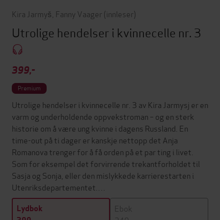
Kira Jarmyš
,
Fanny Vaager
(innleser)
Utrolige hendelser i kvinnecelle nr. 3
399,-
Premium
Utrolige hendelser i kvinnecelle nr. 3 av Kira Jarmysj er en
varm og underholdende oppvekstroman – og en sterk
historie om å være ung kvinne i dagens Russland. En
time-out på ti dager er kanskje nettopp det Anja
Romanova trenger for å få orden på et par ting i livet.
Som for eksempel det forvirrende trekantforholdet til
Sasja og Sonja, eller den mislykkede karrierestarten i
Utenriksdepartementet.…
Ebok
Lydbok
249,-