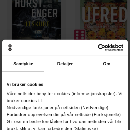
399,-
449,-
Samtykke
Detaljer
Om
Utskudd
Ufred
Jørn Lier Horst
Åsne Seierstad
LYDBOK
LYDBOK
Vi bruker cookies
Våre nettsider benytter cookies (informasjonskapsler). Vi
bruker cookies til:
Nødvendige funksjoner på nettsiden (Nødvendige)
Kira Jarmyš
(forfatter),
Hege Susanne
Forfattere
Forbedrer opplevelsen din på vår nettside (Funksjonelle)
Bergan
(oversetter),
Fanny Vaager
Gir oss en bedre forståelse for hvordan nettsiden vår blir
(innleser)
brukt, slik at vi kan forbedre den (Statistiske)